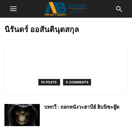
นิรันดร์ ออสันตินุตสกุล
10 POSTS
0 COMMENTS
บทกวี : ถลกหนังวะฮาบีย์ อิบนิซะอู๊ด