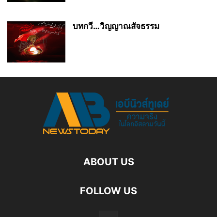
บทกวี…วิญญาณสัจธรรม
ABOUT US
FOLLOW US