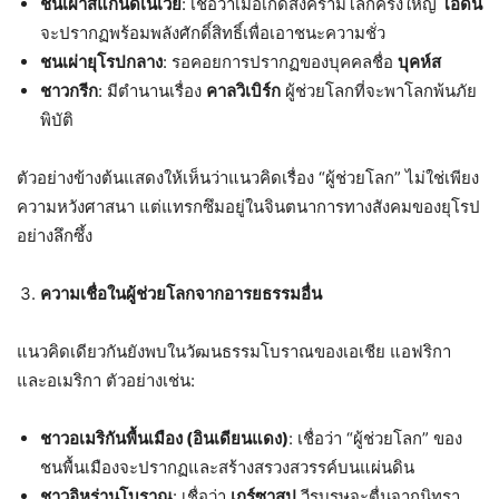
ชนเผ่าสแกนดิเนเวีย
: เชื่อว่าเมื่อเกิดสงครามโลกครั้งใหญ่
โอดิน
จะปรากฏพร้อมพลังศักดิ์สิทธิ์เพื่อเอาชนะความชั่ว
ชนเผ่ายุโรปกลาง
: รอคอยการปรากฏของบุคคลชื่อ
บุคห์ส
ชาวกรีก
: มีตำนานเรื่อง
คาลวิเบิร์ก
ผู้ช่วยโลกที่จะพาโลกพ้นภัย
พิบัติ
ตัวอย่างข้างต้นแสดงให้เห็นว่าแนวคิดเรื่อง “ผู้ช่วยโลก” ไม่ใช่เพียง
ความหวังศาสนา แต่แทรกซึมอยู่ในจินตนาการทางสังคมของยุโรป
อย่างลึกซึ้ง
ความเชื่อในผู้ช่วยโลกจากอารยธรรมอื่น
แนวคิดเดียวกันยังพบในวัฒนธรรมโบราณของเอเชีย แอฟริกา
และอเมริกา ตัวอย่างเช่น:
ชาวอเมริกันพื้นเมือง (อินเดียนแดง)
: เชื่อว่า “ผู้ช่วยโลก” ของ
ชนพื้นเมืองจะปรากฏและสร้างสรวงสวรรค์บนแผ่นดิน
ชาวอิหร่านโบราณ
: เชื่อว่า
เกร์ซาสป
วีรบุรุษจะตื่นจากนิทรา