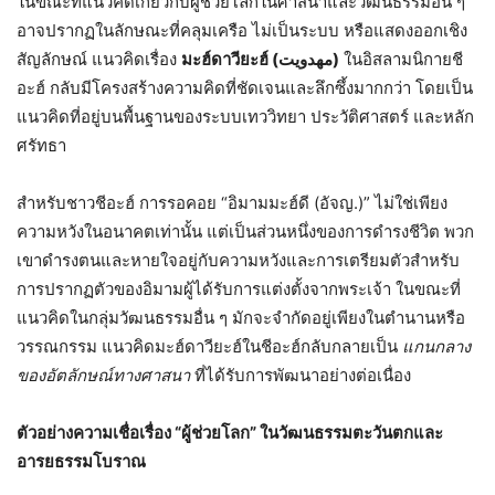
ในขณะที่แนวคิดเกี่ยวกับผู้ช่วยโลกในศาสนาและวัฒนธรรมอื่น ๆ
อาจปรากฏในลักษณะที่คลุมเครือ ไม่เป็นระบบ หรือแสดงออกเชิง
สัญลักษณ์ แนวคิดเรื่อง
มะฮ์ดาวียะฮ์ (
مهدویت
)
ในอิสลามนิกายชี
อะฮ์ กลับมีโครงสร้างความคิดที่ชัดเจนและลึกซึ้งมากกว่า โดยเป็น
แนวคิดที่อยู่บนพื้นฐานของระบบเทววิทยา ประวัติศาสตร์ และหลัก
ศรัทธา
สำหรับชาวชีอะฮ์ การรอคอย “อิมามมะฮ์ดี (อัจญ.)” ไม่ใช่เพียง
ความหวังในอนาคตเท่านั้น แต่เป็นส่วนหนึ่งของการดำรงชีวิต พวก
เขาดำรงตนและหายใจอยู่กับความหวังและการเตรียมตัวสำหรับ
การปรากฏตัวของอิมามผู้ได้รับการแต่งตั้งจากพระเจ้า ในขณะที่
แนวคิดในกลุ่มวัฒนธรรมอื่น ๆ มักจะจำกัดอยู่เพียงในตำนานหรือ
วรรณกรรม แนวคิดมะฮ์ดาวียะฮ์ในชีอะฮ์กลับกลายเป็น
แกนกลาง
ของอัตลักษณ์ทางศาสนา
ที่ได้รับการพัฒนาอย่างต่อเนื่อง
ตัวอย่างความเชื่อเรื่อง “ผู้ช่วยโลก” ในวัฒนธรรมตะวันตกและ
อารยธรรมโบราณ