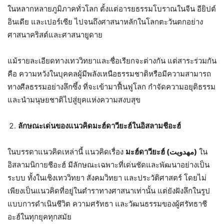
ในหลากหลายภูมิภาคทั่วโลก ตั้งแต่อารยธรรมโบราณในจีน อียิปต์
อินเดีย และเปอร์เซีย ไปจนถึงศาสนาหลักในโลกตะวันตกอย่าง
ศาสนาคริสต์และศาสนายูดาย
แม้รายละเอียดทางเทววิทยาและชื่อเรียกจะต่างกัน แต่สาระร่วมกัน
คือ ความหวังในบุคคลผู้มีพลังเหนือธรรมชาติหรือมีความสามารถ
ทางศีลธรรมอย่างลึกซึ้ง ที่จะเข้ามาฟื้นฟูโลก กำจัดความอยุติธรรม
และนำมนุษยชาติไปสู่ยุคแห่งความสงบสุข
ลักษณะเด่นของแนวคิดมะฮ์ดาวียะฮ์ในอิสลามชีอะฮ์
ในบรรดาแนวคิดเหล่านี้ แนวคิดเรื่อง
มะฮ์ดาวียะฮ์ (
مهدویت
)
ใน
อิสลามนิกายชีอะฮ์ มีลักษณะเฉพาะที่เด่นชัดและพัฒนาอย่างเป็น
ระบบ ทั้งในเชิงเทววิทยา สังคมวิทยา และประวัติศาสตร์ โดยไม่
เพียงเป็นแนวคิดที่อยู่ในตำราทางศาสนาเท่านั้น แต่ยังฝังลึกในรูป
แบบการดำเนินชีวิต ความศรัทธา และวัฒนธรรมของผู้ศรัทธาชี
อะฮ์ในทุกยุคทุกสมัย