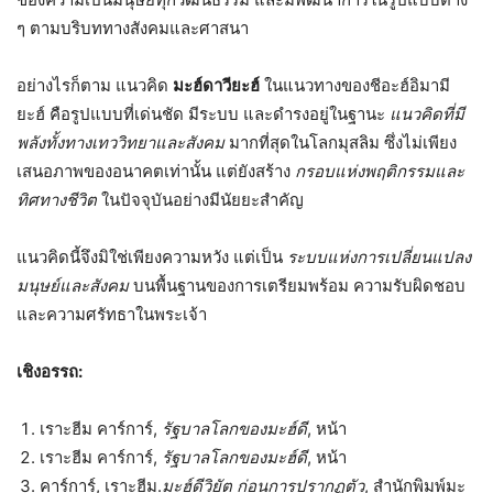
ๆ ตามบริบททางสังคมและศาสนา
อย่างไรก็ตาม แนวคิด
มะฮ์ดาวียะฮ์
ในแนวทางของชีอะฮ์อิมามี
ยะฮ์ คือรูปแบบที่เด่นชัด มีระบบ และดำรงอยู่ในฐานะ
แนวคิดที่มี
พลังทั้งทางเทววิทยาและสังคม
มากที่สุดในโลกมุสลิม ซึ่งไม่เพียง
เสนอภาพของอนาคตเท่านั้น แต่ยังสร้าง
กรอบแห่งพฤติกรรมและ
ทิศทางชีวิต
ในปัจจุบันอย่างมีนัยยะสำคัญ
แนวคิดนี้จึงมิใช่เพียงความหวัง แต่เป็น
ระบบแห่งการเปลี่ยนแปลง
มนุษย์และสังคม
บนพื้นฐานของการเตรียมพร้อม ความรับผิดชอบ
และความศรัทธาในพระเจ้า
เชิงอรรถ:
เราะฮีม คาร์การ์,
รัฐบาลโลกของมะฮ์ดี
, หน้า
เราะฮีม คาร์การ์,
รัฐบาลโลกของมะฮ์ดี
, หน้า
คาร์การ์, เราะฮีม.
มะฮ์ดีวิยัต ก่อนการปรากฏตัว
, สำนักพิมพ์มะ