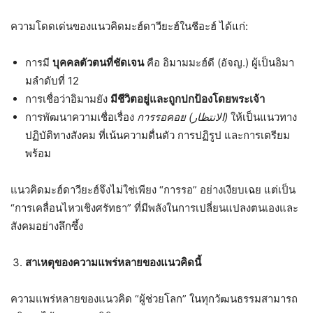
ความโดดเด่นของแนวคิดมะฮ์ดาวียะฮ์ในชีอะฮ์ ได้แก่:
การมี
บุคคลตัวตนที่ชัดเจน
คือ อิมามมะฮ์ดี (อัจญ.) ผู้เป็นอิมา
มลำดับที่ 12
การเชื่อว่าอิมามยัง
มีชีวิตอยู่และถูกปกป้องโดยพระเจ้า
การพัฒนาความเชื่อเรื่อง
การรอคอย (
الانتظار
)
ให้เป็นแนวทาง
ปฏิบัติทางสังคม ที่เน้นความตื่นตัว การปฏิรูป และการเตรียม
พร้อม
แนวคิดมะฮ์ดาวียะฮ์จึงไม่ใช่เพียง “การรอ” อย่างเงียบเฉย แต่เป็น
“การเคลื่อนไหวเชิงศรัทธา” ที่มีพลังในการเปลี่ยนแปลงตนเองและ
สังคมอย่างลึกซึ้ง
สาเหตุของความแพร่หลายของแนวคิดนี้
ความแพร่หลายของแนวคิด “ผู้ช่วยโลก” ในทุกวัฒนธรรมสามารถ