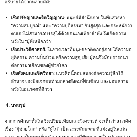
อธิบายได้จากหลายมิติ:
เชิงปรัชญาและจิตวิญญาณ
: มนุษย์มีสำนึกภายในที่แสวงหา
“ความสมบูรณ์” และ “ความยุติธรรม” อันสูงสุด และตระหนักว่า
ตนเองไม่สามารถบรรลุได้ด้วยตนเองเพียงลำพัง จึงเกิดความ
หวังใน “ผู้ที่เหนือกว่า”
เชิงประวัติศาสตร์
: ในช่วงเวลาที่มนุษยชาติตกอยู่ภายใต้ความอ
ยุติธรรม ความปั่นป่วน หรือความสูญเสีย ผู้คนจึงมักปรารถนา
ต่อการมาเยือนของผู้ช่วยโลก
เชิงสังคมและจิตวิทยา
: แนวคิดนี้ตอบสนองต่อความรู้สึกไร้
อำนาจของปัจเจกชนท่ามกลางสังคมที่ซับซ้อน และมอบความ
หวังในอนาคตที่ดีกว่า
บทสรุป
จากการศึกษาทั้งในเชิงเปรียบเทียบและวิเคราะห์ จะเห็นว่าแนวคิด
เรื่อง “ผู้ช่วยโลก” หรือ “ผู้ไถ่” เป็น
แนวคิดสากล
ที่แฝงอยู่ในแก่น
ของความเป็นมนุษย์ทุกวัฒนธรรม และมีพัฒนาการในรูปแบบต่าง