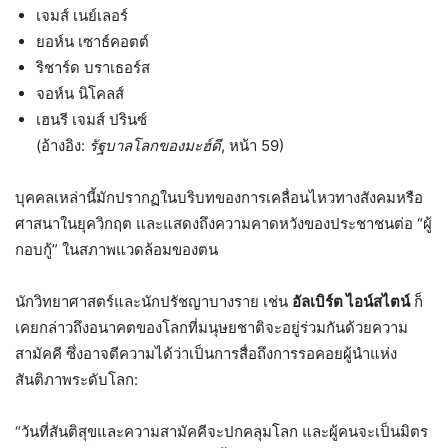
เจมส์ เนย์เลอร์
ยอห์น เซาธ์คอตต์
ริชาร์ด บราเธอร์ส
จอห์น นิโคลส์
เฮนรี เจมส์ ปรินซ์
(อ้างอิง:
รัฐบาลโลกของมะฮ์ดี
, หน้า 59)
บุคคลเหล่านี้มักปรากฏในบริบทของการเคลื่อนไหวทางสังคมหรือ
ศาสนาในยุควิกฤต และแสดงถึงความคาดหวังของประชาชนต่อ “ผู้
กอบกู้” ในสภาพแวดล้อมของตน
นักวิทยาศาสตร์และนักปรัชญาบางราย เช่น
อัลเบิร์ต ไอน์สไตน์
ก็
เคยกล่าวถึงอนาคตของโลกที่มนุษยชาติจะอยู่ร่วมกันด้วยความ
สามัคคี ซึ่งอาจตีความได้ว่าเป็นการสื่อถึงการรอคอยผู้นำแห่ง
สันติภาพระดับโลก:
“วันที่สันติสุขและความสามัคคีจะปกคลุมโลก และผู้คนจะเป็นมิตร