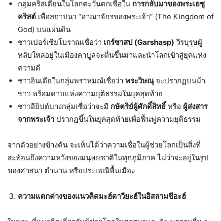
กลุ่มคริสเตียนในโลกตะวันตกเชื่อใน
การกลับมาของพระเยซู
คริสต์
เพื่อสถาปนา “อาณาจักรของพระเจ้า” (The Kingdom of
God) บนแผ่นดิน
ชาวเปอร์เซียโบราณเชื่อว่า
เกร์ซาสป (
Garshasp)
วีรบุรุษผู้
หลับใหลอยู่ในเมืองคาบูลจะตื่นขึ้นมาและนำโลกเข้าสู่ยุคแห่ง
ความดี
ชาวอินเดียในกลุ่มพราหมณ์เชื่อว่า
พระวิษณุ
จะปรากฏบนม้า
ขาว พร้อมดาบแห่งความยุติธรรมในยุคสุดท้าย
ชาวอียิปต์บางกลุ่มเชื่อว่าจะมี
กษัตริย์ผู้ศักดิ์สิทธิ์
หรือ
ผู้ส่งสาร
จากพระเจ้า
ปรากฏขึ้นในยุคสุดท้ายเพื่อฟื้นฟูความยุติธรรม
จากตัวอย่างข้างต้น จะเห็นได้ว่าความเชื่อในผู้ช่วยโลกเป็นสิ่งที่
สะท้อนถึงความหวังของมนุษยชาติในทุกภูมิภาค ไม่ว่าจะอยู่ในรูป
ของศาสนา ตำนาน หรือประเพณีพื้นเมือง
ความแตกต่างของแนวคิดมะฮ์ดาวียะฮ์ในอิสลามชีอะฮ์