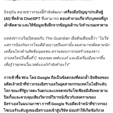
ปัจจุบัน หน่วยข่าวกรองนี้กำลังพัฒนา
เครื่องมือปัญญาประดิษฐ์
(AI) ที่คล้าย ChatGPT
ซึ่งสามารถ
ตอบคำถามเกี่ยวกับบุคคลที่ถูก
เฝ้าติดตาม และให้ข้อมูลเชิงลึกจากข้อมูลเฝ้าระวังจำนวนมหาศาล
แหล่งข่าววงในเปิดเผยกับ
The Guardian
เมื่อต้นเดือนนี้ว่า
“ไม่ใช่
แค่การป้องกันการโจมตีด้วยอาวุธปืนเท่านั้น ผมสามารถติดตามนัก
เคลื่อนไหวด้านสิทธิมนุษยชน ตรวจสอบการก่อสร้างของชาว
ปาเลสไตน์ในพื้นที่ C ของเขตเวสต์แบงก์ และมีเครื่องมือมากขึ้น
เพื่อรู้ว่าทุกคนในเวสต์แบงก์กำลังทำอะไร”
การเข้าซื้อ Wiz โดย Google ถือเป็นข้อตกลงที่ตอกย้ำ อิทธิพลของ
อดีตเจ้าหน้าที่ข่าวกรองอิสราเอลในอุตสาหกรรมเทคโนโลยีระดับ
โลก ขณะที่รัฐบาลตะวันตกและแพลตฟอร์มโซเชียลมีเดียพยายาม
ปิดกั้นและควบคุมเสียงวิพากษ์วิจารณ์เกี่ยวกับสงครามของ
อิสราเอลในฉนวนกาซา การที่ Google รับอดีตเจ้าหน้าที่ข่าวกรอง
ไซเบอร์ระดับสูงของอิสราเอลเข้าสู่บริษัท ย่อมทำให้เกิดข้อกังวล