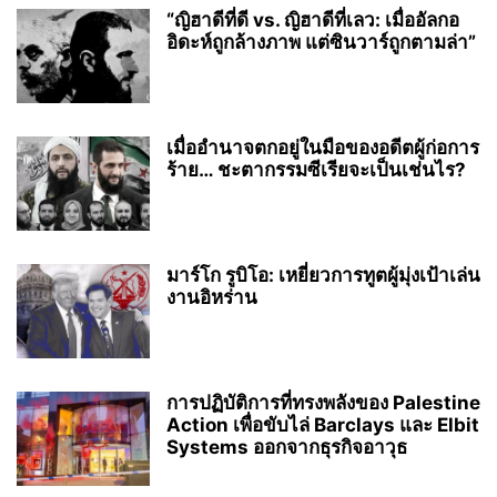
“ญิฮาดีที่ดี vs. ญิฮาดีที่เลว: เมื่ออัลกอ
อิดะห์ถูกล้างภาพ แต่ซินวาร์ถูกตามล่า”
เมื่ออำนาจตกอยู่ในมือของอดีตผู้ก่อการ
ร้าย… ชะตากรรมซีเรียจะเป็นเช่นไร?
มาร์โก รูบิโอ: เหยี่ยวการทูตผู้มุ่งเป้าเล่น
งานอิหร่าน
การปฏิบัติการที่ทรงพลังของ Palestine
Action เพื่อขับไล่ Barclays และ Elbit
Systems ออกจากธุรกิจอาวุธ