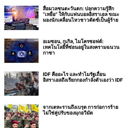
สื่อมวลชนตะวันตก: ปลุกความรู้สึก
“เหยื่อ” ให้กับแฟนบอลอิสราเอล ขณะ
มองนักเคลื่อนไหวชาวดัตช์เป็นผู้ร้าย
อเมซอน, กูเกิล, ไมโครซอฟต์:
เทคโนโลยีที่ซ่อนอยู่ในสงครามฉนวน
กาซา
IDF คืออะไร และทำไมรัฐเถื่อน
อิสราเอลถึงเรียกกองกำลังตัวเองว่า IDF
จากเตหะรานถึงเบรุต การก่อการร้าย
ไม่ใช่คู่ปรับของมุกอวิมัต