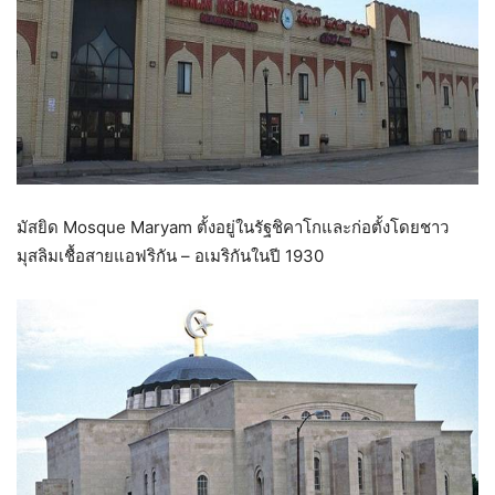
มัสยิด Mosque Maryam ตั้งอยู่ในรัฐชิคาโกและก่อตั้งโดยชาว
มุสลิมเชื้อสายแอฟริกัน – อเมริกันในปี 1930