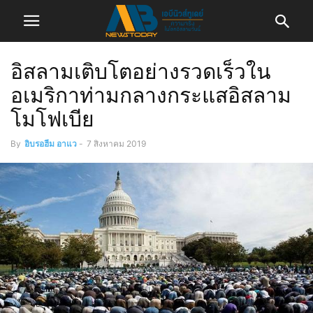
อิสลามเติบโตอย่างรวดเร็วใน
อเมริกาท่ามกลางกระแสอิสลาม
โมโฟเบีย
By
อิบรอฮีม อาแว
-
7 สิงหาคม 2019