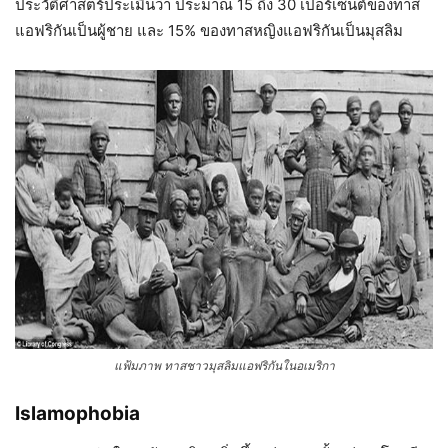
ประวัติศาสตร์ประเมินว่า ประมาณ 15 ถึง 30 เปอร์เซ็นต์ของทาส
แอฟริกันเป็นผู้ชาย และ 15% ของทาสหญิงแอฟริกันเป็นมุสลิม
แฟ้มภาพ ทาสชาวมุสลิมแอฟริกันในอเมริกา
Islamophobia