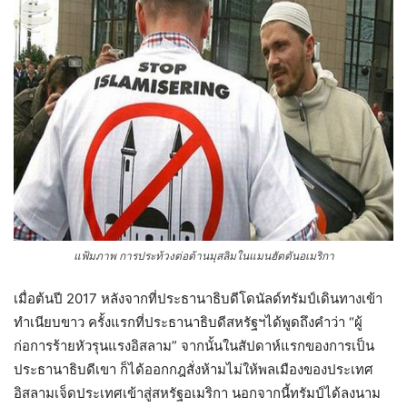
แฟ้มภาพ การประท้วงต่อต้านมุสลิมในแมนฮัตตันอเมริกา
เมื่อต้นปี 2017
หลังจากที่ประธานาธิบดีโดนัลด์ทรัมป์เดินทางเข้า
ทำเนียบขาว
ครั้งแรกที่ประธานาธิบดีสหรัฐฯได้พูดถึงคำว่า “ผู้
ก่อการร้ายหัวรุนแรงอิสลาม” จากนั้นในสัปดาห์แรกของการเป็น
ประธานาธิบดีเขา
ก็ได้ออกกฎสั่งห้ามไม่ให้พลเมืองของประเทศ
อิสลามเจ็ดประเทศเข้าสู่สหรัฐอเมริกา นอกจากนี้ทรัมป์ได้ลงนาม