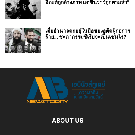
อิดะห์ถูกล้างภาพ แต่ซินวาร์ถูกตามล่า”
เมื่ออำนาจตกอยู่ในมือของอดีตผู้ก่อการ
ร้าย… ชะตากรรมซีเรียจะเป็นเช่นไร?
ABOUT US