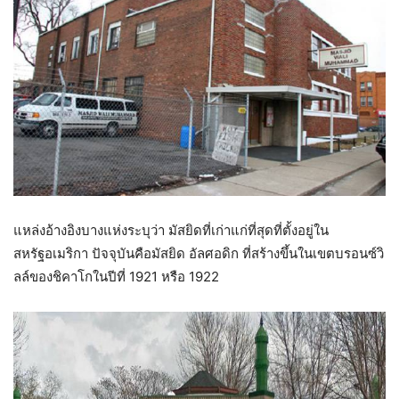
แหล่งอ้างอิงบางแห่งระบุว่า มัสยิดที่เก่าแก่ที่สุดที่ตั้งอยู่ใน
สหรัฐอเมริกา ปัจจุบันคือมัสยิด อัลศอดิก
ที่สร้างขึ้นในเขตบรอนซ์วิ
ลล์ของชิคาโกในปีที่ 1921 หรือ 1922