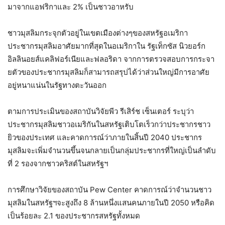
มาจากแอฟริกาและ 2%
เป็นชาวอาหรับ
ชาวมุสลิมกระจุกตัวอยู่ในเขตเมืองต่างๆของสหรัฐอเมริกา
ประชากรมุสลิมอาศัยมากที่สุดในอเมริกาใน รัฐเท็กซัส นิวยอร์ก
อิลลินอยส์แคลิฟอร์เนียและฟลอริดา
จากการตรวจสอบการกระจา
ยตัวของประชากรมุสลิมก็สามารถสรุปได้ว่าส่วนใหญ่มีการอาศัย
อยู่หนาแน่นในรัฐทางตะวันออก
ตามการประเมินของสถาบันวิจัยพีว รีเสิร์ช เซ็นเตอร์ ระบุว่า
ประชากรมุสลิมชาวอเมริกันในสหรัฐเติบโตเร็วกว่าประชากรชาว
ยิวของประเทศ
และคาดการณ์ว่าภายในสิ้นปี 2040 ประชากร
มุสลิมจะเพิ่มจำนวนขึ้นจนกลายเป็นกลุ่มประชากรที่ใหญ่เป็นลำดับ
ที่ 2 รองจากชาวคริสต์ในสหรัฐฯ
การศึกษาวิจัยของสถาบัน Pew Center คาดการณ์ว่าจำนวนชาว
มุสลิมในสหรัฐฯจะสูงถึง 8 ล้านหนึ่งแสนคนภายในปี 2050
หรือคิด
เป็นร้อยละ 2.1 ของประชากรสหรัฐทั้งหมด