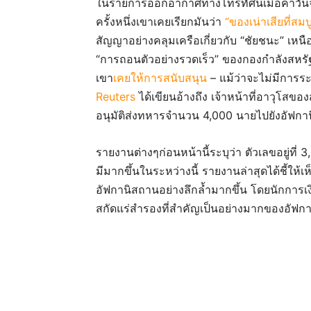
ในรายการออกอากาศทางโทรทัศน์เมื่อค่ำวันจั
ครั้งหนึ่งเขาเคยเรียกมันว่า
“ของเน่าเสียที่สม
สัญญาอย่างคลุมเครือเกี่ยวกับ “ชัยชนะ” เหน
“การถอนตัวอย่างรวดเร็ว” ของกองกำลังสหรัฐฯ
เขา
เคยให้การสนับสนุน
– แม้ว่าจะไม่มีการระ
Reuters
ได้เขียนอ้างถึง เจ้าหน้าที่อาวุโสของส
อนุมัติส่งทหารจำนวน 4,000 นายไปยังอัฟกา
รายงานต่างๆก่อนหน้านี้ระบุว่า ตัวเลขอยู่ท
มีมากขึ้นในระหว่างนี้ รายงานล่าสุดได้ชี้ให้เห
อัฟกานิสถานอย่างลึกล้ำมากขึ้น โดยนักการเ
สกัดแร่สำรองที่สำคัญเป็นอย่างมากของอัฟก