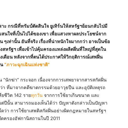
าะ กรณีที่ทรัมป์ตัดสินใจ ยูเทิร์นให้สหรัฐฯย้อนกลับไปมี
สนใจที่เป็นไปได้ของเขา เพื่อแสวงหาผลประโยชน์จาก
ท่านั้น อันที่จริง เรื่องที่น่าหนักใจมากกว่า อาจเป็นข้อ
สหรัฐฯ เพื่อเข้าไปคุ้มครองแหล่งผลิตฝิ่นที่ใหญ่ที่สุดใน
งเดือน หลังจากที่ตนได้ประกาศให้วิกฤติการณ์เสพฝิ่น
็น
“ภาวะฉุกเฉินแห่งชาติ”
ป็น “นักฆ่า” กระจอก เนื่องจากการเสพยาจากสารสกัดฝิ่น
กกว่า ที่มาจากคดีฆาตกรรมด้วยอาวุธปืน และอุบัติเหตุรถ
ียชีวิต 142 ราย
ทุกวัน
จากการใช้ยาเกินขนาด และ
บแต่ปีนั้น สามารถมองเห็นได้ว่า ปัญหาดังกล่าวเป็นปัญหา
ารใดว่า การใช้ยาเสพติสกัดฝิ่นอย่างผิดกฎหมายในสหรัฐฯ
ละยึดครองอัฟกานิสถานในปี 2011