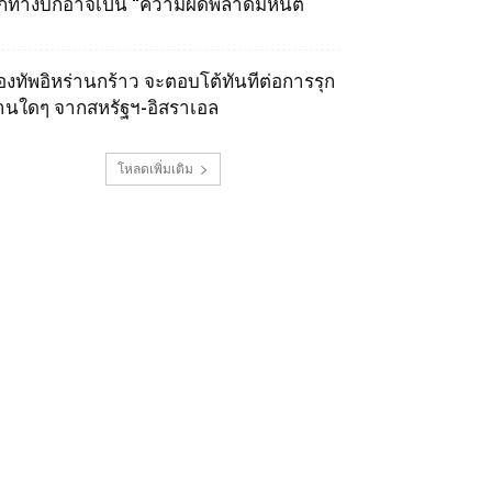
ุกทางบกอาจเป็น “ความผิดพลาดมหันต์
องทัพอิหร่านกร้าว จะตอบโต้ทันทีต่อการรุก
านใดๆ จากสหรัฐฯ-อิสราเอล
โหลดเพิ่มเติม