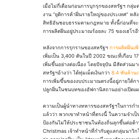
เมื่อไม่กี่เดือนก่อนการบุกรุกของสหรัฐฯ กลุ่
งาน “ยุติการค้าฝิ่นรายใหญ่ของประเทศ” หลัง
สิทธิอันชอบธรรมตามกฎหมาย ทั้งนี้ก่อนที่จะมี
การผลิตฝิ่นอยู่ประมาณร้อยละ 75 ของเฮโรอี
หลังจากการรุกรานของสหรัฐฯ
การผลิตฝิ่นเพ
เพิ่มเป็น 3,400 ตันในปี 2002 ขณะที่เกือบ 
เพิ่มขึ้นอย่างต่อเนื่อง โดยปัจจุบัน มีสัดส่วนม
สหรัฐฯอ้างว่า ได้ทุ่มเม็ดเงินกว่า
8.4 พันล้าน
การเพิ่มขึ้นของงบประมาณตรงนี้อยู่ภายใต้การ
ปลูกฝิ่นในชนบทของอัฟกานิสถานอย่างเปิดเผ
ความเป็นผู้นำทางทหารของสหรัฐฯในการกำกั
แล้วว่า พวกเขาทำหน้าที่ตรงนี้ ในความจำเป็นต
ป้องกันไม่ให้ประชาชนในท้องถิ่นลุกขึ้นต่อต
Christmas เจ้าทำหน้าที่กำกับดูแลกลุ่มนาว