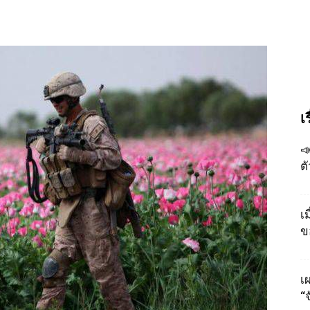
เ

ต
เ
ข
เผ
“