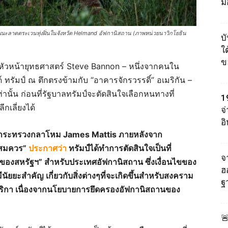
ม
ขณะลาดตระเวนทุ่งฝิ่นในจังหวัด Helmand อัฟกานิสถาน (ภาพหน่วยนาวิกโยธิน
บ
ใต
ข
หัวหน้ายุทธศาสตร์ Steve Bannon – หนึ่งจากคนใน
 ทรัมป์ ณ ตึกตรงข้ามกับ “อาคารจักรวรรดิ์” อเมริกัน –
นั้น ก่อนที่รัฐบาลทรัมป์จะตัดสินใจเลือกหนทางที่
1
ีกเลี่ยงได้
จ
อ
องกระทรวงกลาโหม
James Mattis
ภายหลังจาก
อสมควร”
ประกาศว่า
ทรัมป์ได้ทำการตัดสินใจเป็นที่
จา
ตร์ของสหรัฐฯ” สำหรับประเทศอัฟกานิสถาน ซึ่งเงื่อนไขของ
ฮ
ัยยะสำคัญ เกี่ยวกับสิ่งต่างๆที่จะเกิดขึ้นสำหรับสงคราม
ฐ
เมริกา เนื่องจากนโยบายการยึดครองอัฟกานิสถานของ
