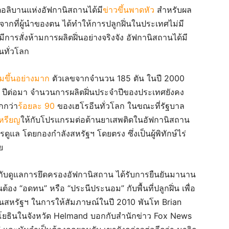
มตอลิบานแห่งอัฟกานิสถานได้มี
ข่าวขึ้นพาดหัว
สำหรับผล
จากที่ผู้นำของตน ได้ทำให้การปลูกฝิ่นในประเทศไม่มี
การสั่งห้ามการผลิตฝิ่นอย่างจริงจัง อัฟกานิสถานได้มี
นทั่วโลก
ิ่มขึ้นอย่างมาก
ตัวเลขจากจำนวน 185 ตัน ในปี 2000
17 ปีต่อมา จำนวนการผลิตฝิ่นประจำปีของประเทศยังคง
ากกว่า
ร้อยละ 90
ของเฮโรอีนทั่วโลก ในขณะที่รัฐบาล
เหรียญ
ให้กับโปรแกรมต่อต้านยาเสพติดในอัฟกานิสถาน
ดูแล โดยกองกำลังสหรัฐฯ โดยตรง ซึ่งเป็นผู้พิทักษ์ไร่
ย
บดูแลการยึดครองอัฟกานิสถาน ได้รับการยืนยันมานาน
้อง “อดทน” หรือ “ประนีประนอม” กับพื้นที่ปลูกฝิ่น เพื่อ
้านสหรัฐฯ ในการให้สัมภาษณ์ในปี 2010 พันโท Brian
ิกโยธินในจังหวัด Helmand บอกกับสำนักข่าว Fox News