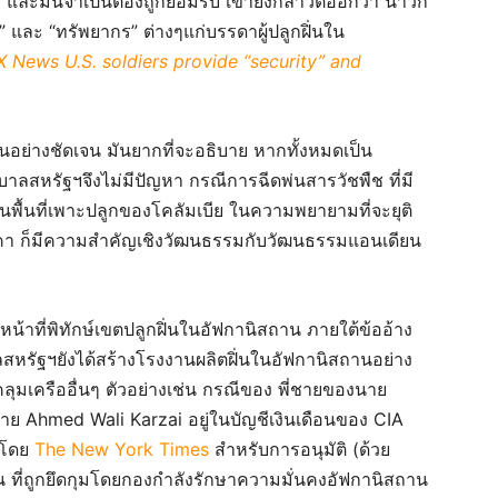
” และมันจำเป็นต้องถูกยอมรับ เขายังกล่าวต่ออีกว่า นาวิก
ละ “ทรัพยากร” ต่างๆแก่บรรดาผู้ปลูกฝิ่นใน
OX News U.S. soldiers provide “security” and
งอื่นอย่างชัดเจน มันยากที่จะอธิบาย หากทั้งหมดเป็น
บาลสหรัฐฯจึงไม่มีปัญหา กรณีการฉีดพ่นสารวัชพืช ที่มี
ื้นที่เพาะปลูกของโคลัมเบีย ในความพยายามที่จะยุติ
โคคา ก็มีความสำคัญเชิงวัฒนธรรมกับวัฒนธรรมแอนเดียน
้าที่พิทักษ์เขตปลูกฝิ่นในอัฟกานิสถาน ภายใต้ข้ออ้าง
หรัฐฯยังได้สร้างโรงงานผลิตฝิ่นในอัฟกานิสถานอย่าง
นธ์คลุมเครืออื่นๆ ตัวอย่างเช่น กรณีของ พี่ชายของนาย
ย Ahmed Wali Karzai อยู่ในบัญชีเงินเดือนของ CIA
ฉโดย
The New York Times
สำหรับการอนุมัติ (ด้วย
 ที่ถูกยึดกุมโดยกองกำลังรักษาความมั่นคงอัฟกานิสถาน