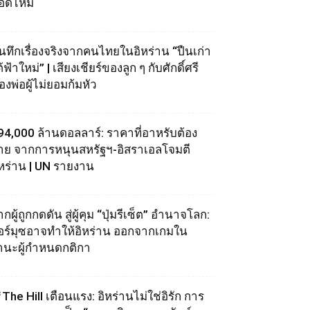
อดไหม้
ันทึกเรื่องจริงจากคนไทยในอิหร่าน “ปืนเก่า
้ฟ้าใหม่” | เสียงเชียร์ของลูก ๆ กับศักดิ์ศรี
องพ่อผู้ไม่ยอมก้มหัว
94,000 ล้านดอลลาร์: ราคาที่อาหรับต้อง
่าย จากการหนุนสหรัฐฯ‑อิสราเอลโจมตี
ิหร่าน | UN รายงาน
กผู้ถูกกดดัน สู่ผู้คุม “ปุ่มรีเซ็ต” อำนาจโลก:
อร์มุซอาจทำให้อิหร่าน ออกจากเกมใน
านะผู้กำหนดกติกา
The Hill เตือนแรง: อิหร่านไม่ใช่อิรัก การ