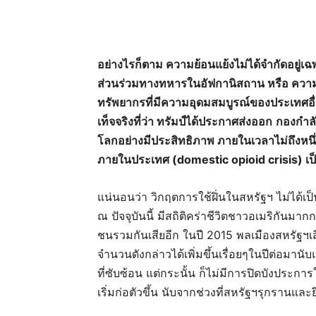
อย่างไรก็ตาม ความย้อนแย้งไม่ได้จำกัดอยู่เฉพ
ส่วนร่วมทางทหารในอัฟกานิสถาน หรือ ความ
ทรัพยากรที่มีความอุดมสมบูรณ์ของประเทศอื่น ๆเ
เท็จจริงที่ว่า ทรัมป์ได้ประกาศส่งออก
กองกำลัง
โลกอย่างมีประสิทธิภาพ ภายในเวลาไม่ถึงหนึ่
ภายในประเทศ (domestic opioid crisis) เป
แน่นอนว่า วิกฤตการใช้ฝิ่นในสหรัฐฯ ไม่ได้เ
ณ ปัจจุบันนี้ มีสถิติคร่าชีวิตชาวอเมริกันมา
ชนรวมกันเสียอีก ในปี 2015 พลเมืองสหรัฐฯเส
จำนวนดังกล่าวได้เพิ่มขึ้นเรื่อยๆในปีต่อมานั
ที่ซับซ้อน แต่กระนั้น ก็ไม่มีการปิดบังประก
เริ่มก่อตัวขึ้น นับจากช่วงที่สหรัฐฯรุกรานแ