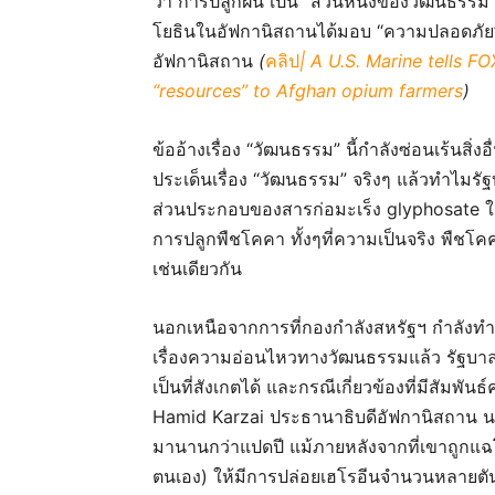
ว่า การปลูกฝิ่น เป็น “ส่วนหนึ่งของวัฒนธรรม
โยธินในอัฟกานิสถานได้มอบ “ความปลอดภัย” แ
อัฟกานิสถาน
(
คลิป
| A U.S. Marine tells F
“resources” to Afghan opium farmers
)
ข้ออ้างเรื่อง “วัฒนธรรม” นี้กำลังซ่อนเร้นสิ่
ประเด็นเรื่อง “วัฒนธรรม” จริงๆ แล้วทำไมรัฐ
ส่วนประกอบของสารก่อมะเร็ง glyphosate ในพ
การปลูกพืชโคคา ทั้งๆที่ความเป็นจริง พืช
เช่นเดียวกัน
นอกเหนือจากการที่กองกำลังสหรัฐฯ กำลังทำหน
เรื่องความอ่อนไหวทางวัฒนธรรมแล้ว รัฐบาลส
เป็นที่สังเกตได้ และกรณีเกี่ยวข้องที่มีสัมพั
Hamid Karzai ประธานาธิบดีอัฟกานิสถาน นา
มานานกว่าแปดปี แม้ภายหลังจากที่เขาถูกแ
ตนเอง) ให้มีการปล่อยเฮโรอีนจำนวนหลายตัน