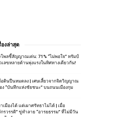
รื่องล่าสุด
โพลชี้สัญญาณเด่น: 71% “ไม่พอใจ” ทรัมป์
ัวเลขหลายด้านพุ่งแรงในทิศทางเดียวกัน!
มื่อดินปืนหมดลง | เศษเสี้ยวจากจิตวิญญาณ
อง “บันทึกแห่งชัยชนะ” บนถนนเมืองกุม
าเมืองได้ แต่เผาศรัทธาไม่ได้ | เมื่อ
จักรวรรดิ” ขู่ทำลาย “อารยธรรม” ที่ไม่มีวัน