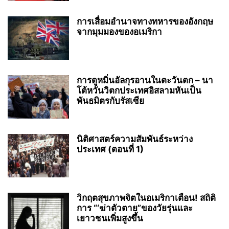
การเสื่อมอำนาจทางทหารของอังกฤษ
จากมุมมองของอเมริกา
การดูหมิ่นอัลกุรอานในตะวันตก – นา
โต้หวั่นวิตกประเทศอิสลามหันเป็น
พันธมิตรกับรัสเซีย
นิติศาสตร์ความสัมพันธ์ระหว่าง
ประเทศ (ตอนที่ 1)
วิกฤตสุขภาพจิตในอเมริกาเตือน! สถิติ
การ “‘ฆ่าตัวตาย”ของวัยรุ่นและ
เยาวชนเพิ่มสูงขึ้น