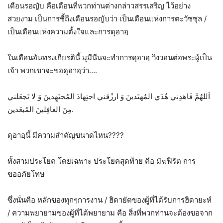
เดือนรอญับ คือเดือนที่พวกท่านต่างกล่าวสรรเสริญ ไว้อย่าง
สวยงาม เป็นการชี้ถึงเดือนรอญับว่า เป็นเดือนแห่งการตะวัซซุล /
เป็นเดือนแห่งความตั้งใจและการดุอาอฺ
ในเดือนอันทรงเกียรตินี้ มุมีนีนจะทำการดุอาอฺ วิงวอนต่อพระผู้เป็น
เจ้า พวกเขาจะขอดุอาอฺว่า….
اَللهُمَّ فَاهدِني هُدَي المُهتَدينَ وَ ارزُقني اجتِهادَ المُجتَهِدينَ وَ لا تَجعَلني
مِنَ الغافِلينَ المُبعَدين.
ดุอาอฺนี้ มีความสำคัญขนาดไหน????
ทั้งสามประโยค โดยเฉพาะ ประโยคสุดท้าย คือ มัฆฟิรัต การ
ขออภัยโทษ
ซึ่งนั่นคือ หลักของทุกๆการงาน / ฮิดายัตของผู้ที่ได้รับการฮิดายะห์
/ ความพยายามของผู้ที่ได้พยายาม คือ สิ่งที่พวกท่านจะต้องขอจาก