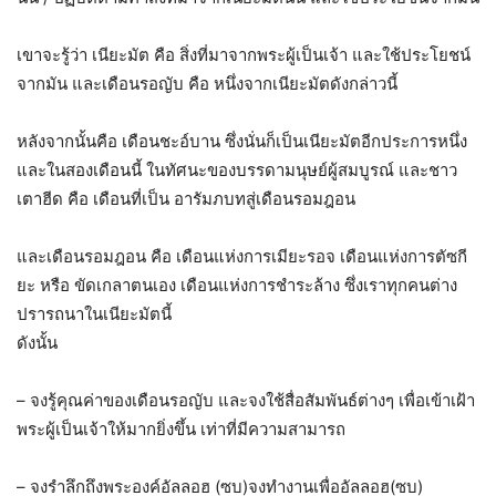
เขาจะรู้ว่า เนียะมัต คือ สิ่งที่มาจากพระผู้เป็นเจ้า และใช้ประโยชน์
จากมัน และเดือนรอญับ คือ หนึ่งจากเนียะมัตดังกล่าวนี้
หลังจากนั้นคือ เดือนชะอ์บาน ซึ่งนั่นก็เป็นเนียะมัตอีกประการหนึ่ง
และในสองเดือนนี้ ในทัศนะของบรรดามนุษย์ผู้สมบูรณ์ และชาว
เตาฮีด คือ เดือนที่เป็น อารัมภบทสู่เดือนรอมฎอน
และเดือนรอมฎอน คือ เดือนแห่งการเมียะรอจ เดือนแห่งการตัซกี
ยะ หรือ ขัดเกลาตนเอง เดือนแห่งการชำระล้าง ซึ่งเราทุกคนต่าง
ปรารถนาในเนียะมัตนี้
ดังนั้น
– จงรู้คุณค่าของเดือนรอญับ และจงใช้สื่อสัมพันธ์ต่างๆ เพื่อเข้าเฝ้า
พระผู้เป็นเจ้าให้มากยิ่งขึ้น เท่าที่มีความสามารถ
– จงรำลึกถึงพระองค์อัลลอฮ (ซบ)จงทำงานเพื่ออัลลอฮ(ซบ)