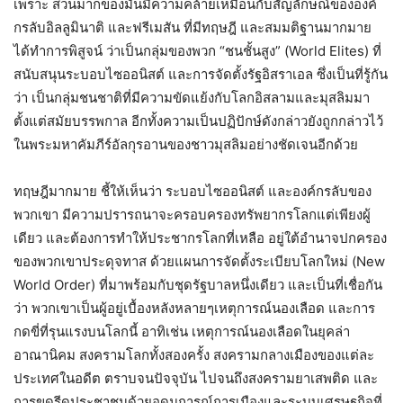
เพราะ ส่วนมากของมันมีความคล้ายเหมือนกับสัญลักษณ์ขององค์
กรลับอิลลูมินาติ และฟรีเมสัน ที่มีทฤษฎี และสมมติฐานมากมาย
ได้ทำการพิสูจน์ ว่าเป็นกลุ่มของพวก “ชนชั้นสูง” (World Elites) ที่
สนับสนุนระบอบไซออนิสต์ และการจัดตั้งรัฐอิสราเอล ซึ่งเป็นที่รู้กัน
ว่า เป็นกลุ่มชนชาติที่มีความขัดแย้งกับโลกอิสลามและมุสลิมมา
ตั้งแต่สมัยบรรพกาล อีกทั้งความเป็นปฏิปักษ์ดังกล่าวยังถูกกล่าวไว้
ในพระมหาคัมภีร์อัลกุรอานของชาวมุสลิมอย่างชัดเจนอีกด้วย
ทฤษฎีมากมาย ชี้ให้เห็นว่า ระบอบไซออนิสต์ และองค์กรลับของ
พวกเขา มีความปรารถนาจะครอบครองทรัพยากรโลกแต่เพียงผู้
เดียว และต้องการทำให้ประชากรโลกที่เหลือ อยู่ใต้อำนาจปกครอง
ของพวกเขาประดุจทาส ด้วยแผนการจัดตั้งระเบียบโลกใหม่ (New
World Order) ที่มาพร้อมกับชุดรัฐบาลหนึ่งเดียว และเป็นที่เชื่อกัน
ว่า พวกเขาเป็นผู้อยู่เบื้องหลังหลายๆเหตุการณ์นองเลือด และการ
กดขี่ที่รุนแรงบนโลกนี้ อาทิเช่น เหตุการณ์นองเลือดในยุคล่า
อาณานิคม สงครามโลกทั้งสองครั้ง สงครามกลางเมืองของแต่ละ
ประเทศในอดีต ตราบจนปัจจุบัน ไปจนถึงสงครามยาเสพติด และ
การขูดรีดประชาชนด้วยอุดมการณ์การเมืองและระบบเศรษฐกิจที่