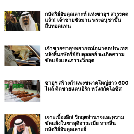
กษัตริย์อับดุลเลาะห์ แห่งซาอุฯ สวรรคต
แล้ว! เจ้าชายซัลมาน พระอนุชาขึ้น
สืบทอดแทน
เจ้าชายซาอุฯพยากรณ์อนาคตประเทศ
หลังสิ้นกษัตริย์อับดุลลอฮ์ จะเกิดความ
ขัดเเย้งเเละภาวะวิกฤต
ซาอุฯ สร้างกำแพงขนาดใหญ่ยาว 600
ไมล์ ติดชายแดนอิรัก หวังสกัดไอซิส
เจาะเบื้องลึก! วิกฤตอำนาจและความ
ขัดแย้งในซาอุดิอาระเบีย หากสิ้น
กษัตริย์อับดุลเลาะฮ์