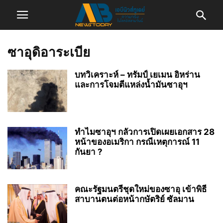
ซาอุดิอาระเบีย
บทวิเคราะห์ – ทรัมป์ เยเมน อิหร่าน
และการโจมตีแหล่งน้ำมันซาอุฯ
ทำไมซาอุฯ กลัวการเปิดเผยเอกสาร 28
หน้าของอเมริกา กรณีเหตุการณ์ 11
กันยา ?
คณะรัฐมนตรีชุดใหม่ของซาอุ เข้าพิธี
สาบานตนต่อหน้ากษัตริย์ ซัลมาน