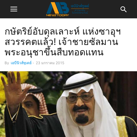
กษัตริย์อับดุลเลาะห์ แห่งซาอุฯ
สวรรคตแล้ว! เจ้าชายซัลมาน
พระอนุชาขึ้นสืบทอดแทน
By
เอบีนิวส์ทูเดย์
-
23 มกราคม 2015