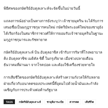
พิธีศพของกษัตริย์อับดุลเลาะห์จะจัดขึ้นในบ่ายวันนี้
แถลงการณ์อย่างเป็นทางการยังระบุว่า เจ้าชายมุคริน จะได้รับการ
เสนอชื่อเป็นมกุฎราชกุมารคนใหม่ กษัตริย์พระองค์ใหม่ของซาอุยัง
ได้เรียกร้องในสมาชิกราชวงศ์ให้การยอมรับเจ้าชายมุครินในฐานะ
มกุฎราชกุมารและรัชทายาท
กษัตริย์อับดุลเลาะห์ บิน อับดุลอาซิส เข้ารับการรัษาที่โรงพยาบาล
คิง อับดุลลาซิซ เมดิคัล ซิตี้ ในกรุงริยาด เมื่อช่วงปลายเดือน
ธันวาคมที่ผ่านมา จากโรคปอด และต้องใช้เครื่องช่วยหายใจ
การเสียชีวิตของกษัตริย์อับดุลเลาะห์สร้างความกังวลให้กับหลาย
ฝ่ายเกี่ยวกับอนาคตของประเทศนี้ที่อุดมไปด้วยน้ำมันและกำลัง
เผชิญกับการประท้วงต่อต้านรัฐบาล
TAGS
กษัตริย์อับดุลเลาะห์
ซาอุดิอาระเบีย
สวรรคต
เสียชีวิต