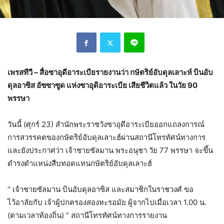
เพรสทีวี – สื่อซาอุดีอาระเบียรายงานว่า กษัตริย์อับดุลเลาะห์ บินอับ
ดุลอาซิส อัซซาซูด แห่งซาอุดิอาระเบีย เสียชีวิตแล้ว ในวัย 90
พรรษา
วันนี้ (ศุกร์ 23) สำนักพระราชวังซาอุดีอาระเบียออกแถลงการณ์
การสวรรคตของกษัตริย์อับดุลเลาะฮ์ผ่านสถานีโทรทัศน์ทางการ
และยังประกาศว่า เจ้าชายซัลมาน พระอนุชา วัย 77 พรรษา จะขึ้น
ดำรงตำแหน่งสืบทอดแทนกษัตริย์อับดุลเลาะฮ์
“ เจ้าชายซัลมาน บินอับดุลอาซิส และสมาชิกในราชวงศ์ ขอ
ไว้อาลัยกับ เจ้าผู้ปกครองสองหะรอมัย ผู้จากไปเมื่อเวลา 1.00 น.
(ตามเวลาท้องถิ่น) ” สถานีโทรทัศน์ทางการรายงาน