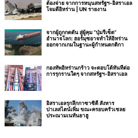
ต้องจ่าย จากการหนุนสหรัฐฯ‑อิสราเอล
โจมตีอิหร่าน | UN รายงาน
จากผู้ถูกกดดัน สู่ผู้คุม “ปุ่มรีเซ็ต”
อำนาจโลก: ฮอร์มุซอาจทำให้อิหร่าน
ออกจากเกมในฐานะผู้กำหนดกติกา
กองทัพอิหร่านกร้าว จะตอบโต้ทันทีต่อ
การรุกรานใดๆ จากสหรัฐฯ-อิสราเอล
อิสราเอลรุกลึกกาซาซิตี สังหาร
ปาเลสไตน์เพิ่ม ขณะครอบครัวเชลย
ประณามเนทันยาฮู