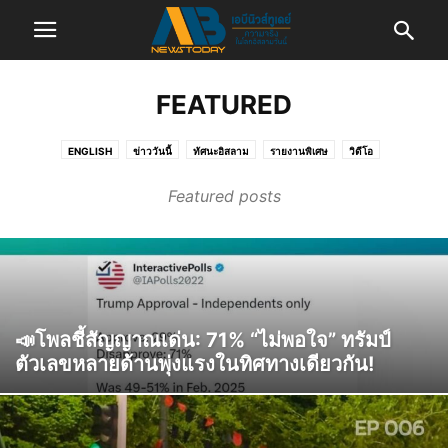
FEATURED
ENGLISH
ข่าววันนี้
ทัศนะอิสลาม
รายงานพิเศษ
วิดีโอ
วิเคราะห์ & ความเห็น
ไลฟ์สไตล์
Featured posts
📣โพลชี้สัญญาณเด่น: 71% “ไม่พอใจ” ทรัมป์
ตัวเลขหลายด้านพุ่งแรงในทิศทางเดียวกัน!