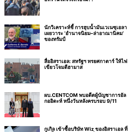
นักวิเคราะห์ชี้ การฮุบน้ำมันเวเนซุเอลา
เผยวาระ ‘อำนาจนิยม–ล่าอาณานิคม’
ของทรัมป์
สื่ออิสราเอล: สหรัฐฯ ทรยศกาตาร์ ให้ไฟ
เขียวโจมตีฮามาส
ผบ.CENTCOM พบอดีตผู้บัญชาการอัล
กออิดะห์ หนึ่งวันหลังครบรอบ 9/11
กูเกิล เข้าซื้อบริษัท Wiz ของอิสราเอล ที่