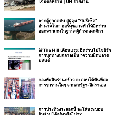
โจมตีอิหร่าน | UN รายงาน
จากผู้ถูกกดดัน สู่ผู้คุม “ปุ่มรีเซ็ต”
อำนาจโลก: ฮอร์มุซอาจทำให้อิหร่าน
ออกจากเกมในฐานะผู้กำหนดกติกา
🚨The Hill เตือนแรง: อิหร่านไม่ใช่อิรัก
การบุกทางบกอาจเป็น “ความผิดพลาด
มหันต์
กองทัพอิหร่านกร้าว จะตอบโต้ทันทีต่อ
การรุกรานใดๆ จากสหรัฐฯ-อิสราเอล
การประท้วงระลอกนี้ จะโค่นระบอบ
อิหร่านได้จริงหรือไม่??