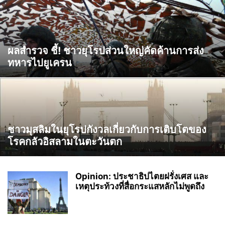
ผลสำรวจ ชี้! ชาวยุโรปส่วนใหญ่คัดค้านการส่ง
ทหารไปยูเครน
ชาวมุสลิมในยุโรปกังวลเกี่ยวกับการเติบโตของ
โรคกลัวอิสลามในตะวันตก
Opinion: ประชาธิปไตยฝรั่งเศส และ
เหตุประท้วงที่สื่อกระแสหลักไม่พูดถึง