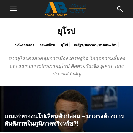
ยุโรป
ตะวันออกกลาง
ประเทศไทย
ยุโรป
สหรัฐฯ / แคนาดา / ลาตินอเมริกา
เอเชียแปซิฟิก
แอฟริกา
ข่าวยุโรปครอบคลุมการเมือง เศรษฐกิจ วิกฤตความมั่นคง
และสถานการณ์สหภาพยุโรป ติดตามรัสเซีย ยูเครน และ
ประเทศสำคัญ
เกมเก่าของนโปเลียนตัวปลอม – มาครงต้องการ
สันติภาพในภูมิภาคจริงหรือ?!