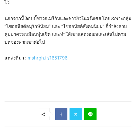
ไว้
นอกจากนี้ ล็อบบี้ชาวอเมริกันและชาวยิวในฝรั่งเศส โดยเฉพาะกลุ่ม
“ไซออนิสต์อนุรักษ์นิยม” และ “ไซออนิสต์สังคมนิยม” ก็กำลังควบ
คุมมาครงเหมือนหุ่นเชิด และทำให้เขาแสดงออกและเล่นไปตาม
บทของพวกเขาต่อไป
แหล่งที่มา :
mshrgh.ir/1651796