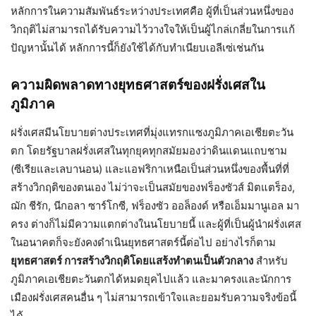
หลักการในความสัมพันธ์ระหว่างประเทศคือ ผู้ที่เป็นส่วนหนึ่งของ
วิกฤติไม่สามารถได้รับความไว้วางใจให้เป็นผู้ไกล่เกลี่ยในการแก้
ปัญหานั้นได้ หลักการนี้ก็ยังใช้ได้กับทำเนียบเอลีเซ่เช่นกัน
ความผิดพลาดทางยุทธศาสตร์ของฝรั่งเศสใน
ภูมิภาค
ฝรั่งเศสมีนโยบายต่างประเทศที่มุ่งแทรกแซงภูมิภาคเอเชียตะวัน
ตก โดยรัฐบาลฝรั่งเศสในทุกยุคทุกสมัยมองว่าดินแดนแถบชาม
(ซีเรียและเลบานอน) และแอฟริกาเหนือเป็นส่วนหนึ่งของพื้นที่ที่
สร้างวิกฤติของตนเอง ไม่ว่าจะเป็นสมัยของฟร็องซัวส์ มิตแตร็อง,
ฌัก ชีรัก, นีกอลา ซาร์โกซี, ฟร็องซัว ออล็องด์ หรือเอ็มมานูเอล มา
ครง ต่างก็ไม่มีความแตกต่างในนโยบายนี้ และผู้ที่เป็นผู้นำฝรั่งเศส
ในอนาคตก็จะยังคงดำเนินยุทธศาสตร์นี้ต่อไป อย่างไรก็ตาม
ยุทธศาสตร์ การสร้างวิกฤติโดยแสร้งทำตนเป็นตัวกลาง
สำหรับ
ภูมิภาคเอเชียตะวันตกได้หมดยุคไปแล้ว และมาครงและนักการ
เมืองฝรั่งเศสคนอื่น ๆ ไม่สามารถเข้าใจและยอมรับความจริงข้อนี้
ได้