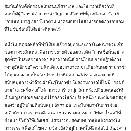
สัมพันธ์อันดีต่อกลุ่มสนับสนุนอิสราเอล และในเวลาเดียวกันก็
ตอบโต้ผู้วิจารณ์ด้วยการส่งสัญญาณถึงท่าทีที่ดูเหมือนจะขัดแย้
งกับเนทันยาฮู อย่างไรก็ตาม มาครงกลับไม่สามารถจัดการกับเกม
ที่ไม่ซับซ้อนนี้ได้อย่างที่คาดไว้!
หนึ่งในเหตุผลหลักที่ทำให้เกมเชิงกลยุทธ์และการโฆษณาชวนเชื่อ
ของมาครงล้มเหลวคือ การขยายตัวของแนวคิด “การเชื่อมั่นอย่าง
สุดขั้ว” ในสงครามกาซ่า หลังจากหนึ่งปีผ่านไปนับจากปฏิบัติการ
“พายุอัลอักซอ” ความคิดเห็นของสาธารณชนเกี่ยวกับสงครามกาซ่า
ได้ถูกแบ่งออกเป็นสองฝ่าย: ฝ่ายที่ต่อต้านอิสราเอลและฝ่ายที่
สนับสนุนการฆ่าล้างเผ่าพันธุ์ในกาซ่า ในสถานการณ์นี้ไม่มี “กลุ่มที่
สาม” และฝรั่งเศสก็ไม่สามารถสร้างกลุ่มใหม่หรือเปลี่ยนตนเองให้
เป็นสัญลักษณ์ของกลุ่มนี้ได้กล่าวในอีกบริบทหนึ่ง ขณะนี้ฝรั่งเศสถูก
มองว่าอยู่ในฝ่ายที่สนับสนุนอิสราเอล และมีบทบาทในการช่วย
เหลือด้านอาวุธ การเมือง และข่าวกรองแก่เทลอาวีฟมาตั้งแต่ปีที่
ผ่านมา ซึ่งทำให้ฝรั่งเศสไม่สามารถแสดงบทบาทเป็นตัวกลางใน
การเจรจาเพื่อแก้ไขความขัดแย้งในภูมิภาคนี้ได้อีกต่อไป เนื่องจาก