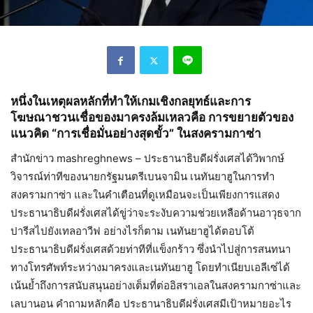
หนึ่งในเหตุผลหลักที่ทำให้เกมเชิงกลยุทธ์และการ
โฆษณาชวนเชื่อของมาครงล้มเหลวคือ การขยายตัวของ
แนวคิด “การเชื่อมั่นอย่างสุดขั้ว” ในสงครามกาซ่า
สำนักข่าว mashreghnews – ประธานาธิบดีฝรั่งเศสได้วิพากษ์
วิจารณ์ท่าทีของนายกรัฐมนตรีเบนจามิน เนทันยาฮูในการทำ
สงครามกาซ่า และในคำเตือนที่ดูเหมือนจะเป็นเพียงการแสดง
ประธานาธิบดีฝรั่งเศสได้ขู่ว่าจะระงับความช่วยเหลือด้านอาวุธจาก
ปารีสไปยังเทลอาวีฟ อย่างไรก็ตาม เนทันยาฮูได้ตอบโต้
ประธานาธิบดีฝรั่งเศสด้วยท่าทีที่แข็งกร้าว ซึ่งนำไปสู่การสนทนา
ทางโทรศัพท์ระหว่างมาครงและเนทันยาฮู โดยทำเนียบเอลีเซ่ได้
เน้นย้ำถึงการสนับสนุนอย่างเต็มที่ต่ออิสราเอลในสงครามกาซ่าและ
เลบานอน คำถามหลักคือ ประธานาธิบดีฝรั่งเศสมีเป้าหมายอะไร