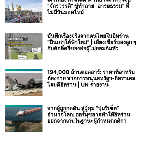
“จักรวรรดิ” ขู่ทำลาย “อารยธรรม” ที่
ไม่มีวันมอดไหม้
บันทึกเรื่องจริงจากคนไทยในอิหร่าน
“ปืนเก่าใต้ฟ้าใหม่” | เสียงเชียร์ของลูก ๆ
กับศักดิ์ศรีของพ่อผู้ไม่ยอมก้มหัว
194,000 ล้านดอลลาร์: ราคาที่อาหรับ
ต้องจ่าย จากการหนุนสหรัฐฯ‑อิสราเอล
โจมตีอิหร่าน | UN รายงาน
จากผู้ถูกกดดัน สู่ผู้คุม “ปุ่มรีเซ็ต”
อำนาจโลก: ฮอร์มุซอาจทำให้อิหร่าน
ออกจากเกมในฐานะผู้กำหนดกติกา