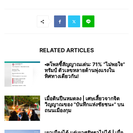
RELATED ARTICLES
📣โพลชี้สัญญาณเด่น: 71% “ไม่พอใจ”
ทรัมป์ ตัวเลขหลายด้านพุ่งแรงใน
ทิศทางเดียวกัน!
เมื่อดินปืนหมดลง | เศษเสี้ยวจากจิต
วิญญาณของ “บันทึกแห่งชัยชนะ” บน
ถนนเมืองกุม
เผาเมืองได้ แต่เผาศรัทธาไม่ได้ | เมื่อ