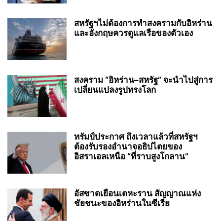
สหรัฐฯไม่ต้องการทำสงครามกับอิหร่าน
และอังกฤษควรดูแลเรือของตัวเอง
สงคราม “อิหร่าน–สหรัฐ” จะนำไปสู่การ
เปลี่ยนแปลงรูปทรงโลก
ทรัมป์ประกาศ ถึงเวลาแล้วที่สหรัฐฯ
ต้องรับรองอำนาจอธิปไตยของ
อิสราเอลเหนือ “ที่ราบสูงโกลาน”
อัสซาดเยือนเตหะราน สัญญาณแห่ง
ชัยชนะของอิหร่านในซีเรีย