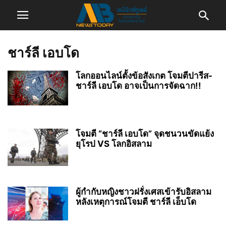
ชาร์ลี เอบโด
โลกออนไลน์ตั้งข้อสังเกต โจมตีปารีส-
ชาร์ลี เอบโด อาจเป็นการจัดฉาก!!
โจมตี “ชาร์ลี เอบโด” จุดชนวนขัดแย้ง
ยุโรป VS โลกอิสลาม
ผู้กำกับหญิงชาวฝรั่งเศสเข้ารับอิสลาม
หลังเหตุการณ์โจมตี ชาร์ลี เอ็บโด