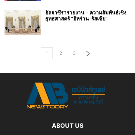
อัลจาซีรารายงาน – ความสัมพันธ์เชิง
ยุทธศาสตร์ “อิหร่าน-รัสเซีย”
1
2
3
ABOUT US