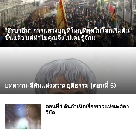
“อัรบาอีน” การแสวงบุญที่ใหญ่ที่สุดในโลกเริ่มต้น
ขึ้นแล้ว แต่ทำไมคุณจึงไม่เคยรู้จัก!!
บทความ-สีสันแห่งความยุติธรรม (ตอนที่ 5)
ตอนที่ 1 ต้นกำเนิดเรื่องราวแห่งมะฮ์ดา
วียัต