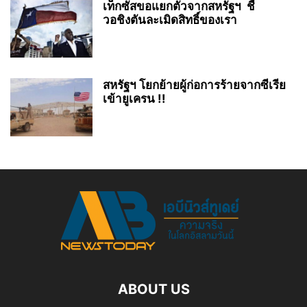
เท็กซัสขอแยกตัวจากสหรัฐฯ ชี้
วอชิงตันละเมิดสิทธิ์ของเรา
สหรัฐฯ โยกย้ายผู้ก่อการร้ายจากซีเรีย
เข้ายูเครน !!
ABOUT US