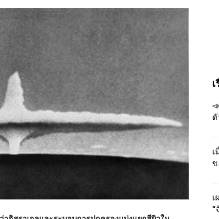
เ

ต
เ
ข
เผ
“
็นว่าอิสราเอลและระบอบการปกครองแบ่งแยกสีผิวใน