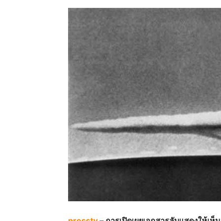
presstv
– การเปิดเผยเอกสารลับแสดงให้เห