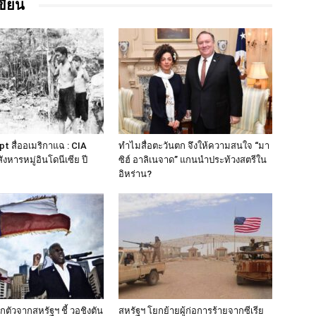
เขียน
t สื่ออเมริกาแฉ : CIA
ทำไมสื่อตะวันตก จึงให้ความสนใจ “มา
หารหมู่อินโดนีเซีย ปี
ซิฮ์ อาลิเนจาด” แกนนำประท้วงสตรีใน
อิหร่าน?
ตัวจากสหรัฐฯ ชี้ วอชิงตัน
สหรัฐฯ โยกย้ายผู้ก่อการร้ายจากซีเรีย