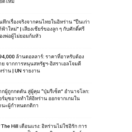
อดไหม้
ันทึกเรื่องจริงจากคนไทยในอิหร่าน “ปืนเก่า
้ฟ้าใหม่” | เสียงเชียร์ของลูก ๆ กับศักดิ์ศรี
องพ่อผู้ไม่ยอมก้มหัว
94,000 ล้านดอลลาร์: ราคาที่อาหรับต้อง
่าย จากการหนุนสหรัฐฯ‑อิสราเอลโจมตี
ิหร่าน | UN รายงาน
กผู้ถูกกดดัน สู่ผู้คุม “ปุ่มรีเซ็ต” อำนาจโลก:
อร์มุซอาจทำให้อิหร่าน ออกจากเกมใน
านะผู้กำหนดกติกา
The Hill เตือนแรง: อิหร่านไม่ใช่อิรัก การ