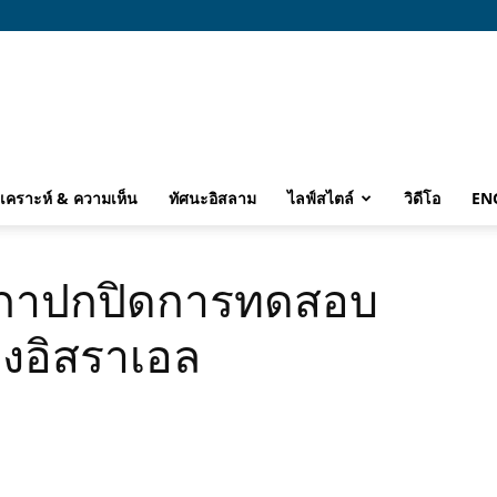
ิเคราะห์ & ความเห็น
ทัศนะอิสลาม
ไลฟ์สไตล์
วิดีโอ
EN
ริกาปกปิดการทดสอบ
องอิสราเอล