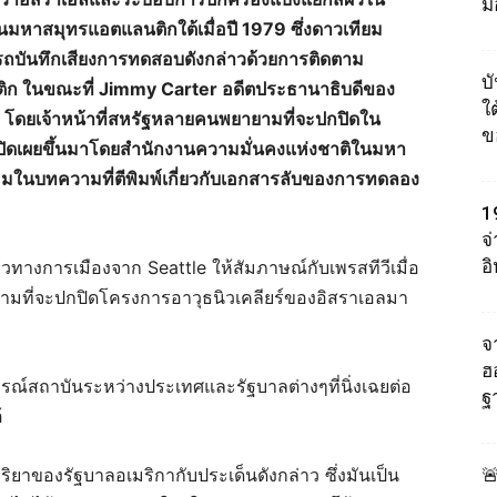
ม
นมหาสมุทรแอตแลนติกใต้เมื่อปี 1979 ซึ่งดาวเทียม
ารถบันทึกเสียงการทดสอบดังกล่าวด้วยการติดตาม
บ
ก ในขณะที่ Jimmy Carter อดีตประธานาธิบดีของ
ใต
าว โดยเจ้าหน้าที่สหรัฐหลายคนพยายามที่จะปกปิดใน
ข
ูกเปิดเผยขึ้นมาโดยสำนักงานความมั่นคงแห่งชาติในมหา
าคมในบทความที่ตีพิมพ์เกี่ยวกับเอกสารลับของการทดลอง
1
จ
อ
วทางการเมืองจาก Seattle ให้สัมภาษณ์กับเพรสทีวีเมื่อ
ายามที่จะปกปิดโครงการอาวุธนิวเคลียร์ของอิสราเอลมา
จา
ฮ
ารณ์สถาบันระหว่างประเทศและรัฐบาลต่างๆที่นิ่งเฉยต่อ
ฐ
้
ฏิกิริยาของรัฐบาลอเมริกากับประเด็นดังกล่าว ซึ่งมันเป็น
