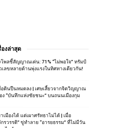
รื่องล่าสุด
โพลชี้สัญญาณเด่น: 71% “ไม่พอใจ” ทรัมป์
ัวเลขหลายด้านพุ่งแรงในทิศทางเดียวกัน!
มื่อดินปืนหมดลง | เศษเสี้ยวจากจิตวิญญาณ
อง “บันทึกแห่งชัยชนะ” บนถนนเมืองกุม
าเมืองได้ แต่เผาศรัทธาไม่ได้ | เมื่อ
จักรวรรดิ” ขู่ทำลาย “อารยธรรม” ที่ไม่มีวัน