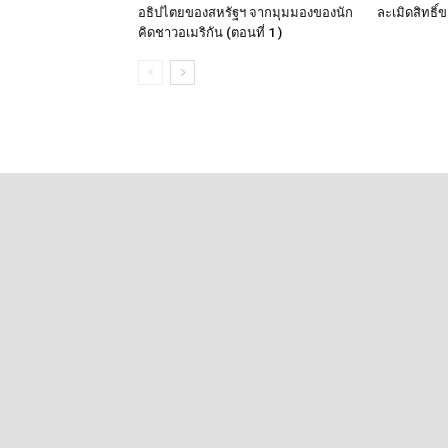
อธิปไตยของสหรัฐฯ จากมุมมองของนัก
ละเมิดสิทธิ์
คิดชาวอเมริกัน (ตอนที่ 1 )