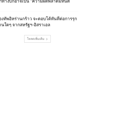
ุกทางบกอาจเป็น “ความผิดพลาดมหันต์
องทัพอิหร่านกร้าว จะตอบโต้ทันทีต่อการรุก
านใดๆ จากสหรัฐฯ-อิสราเอล
โหลดเพิ่มเติม