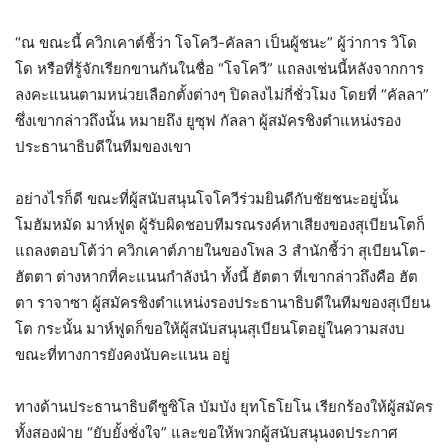
“ณ ขณะนี้ ควิกเคาต์ชี้ว่า โจโควี-คัลลา เป็นผู้ชนะ” ผู้ว่าการ วิโด
โด หรือที่รู้จักเรียกขานกันในชื่อ “โจโควี” แถลงเช่นนี้หลังจากการ
ลงคะแนนตามหน่วยเลือกตั้งต่างๆ ปิดลงไม่กี่ชั่วโมง โดยที่ “คัลลา”
ซึ่งเขากล่าวถึงนั้น หมายถึง ยูซุฟ กัลลา ผู้สมัครชิงตำแหน่งรอง
ประธานาธิบดีในทีมของเขา
อย่างไรก็ดี ขณะที่ผู้สนับสนุนโจโควีร่วมยินดีกับชัยชนะอยู่นั้น
โมฮัมหมัด มาห์ฟูด ผู้รับผิดชอบทีมรณรงค์หาเสียงของสุเบียนโตก็
แถลงตอบโต้ว่า ควิกเคาต์ภายในของโพล 3 สำนักชี้ว่า สุเบียนโต-
ฮัตตา ต่างหากที่คะแนนกำลังนำ ทั้งนี้ ฮัตตา ที่เขากล่าวถึงคือ ฮัต
ตา ราจาซา ผู้สมัครชิงตำแหน่งรองประธานาธิบดีในทีมของสุเบียน
โต กระนั้น มาห์ฟูดก็ขอให้ผู้สนับสนุนสุเบียนโตอยู่ในความสงบ
ขณะที่ทางการยังคงนับคะแนน อยู่
ทางด้านประธานาธิบดีซูซิโล บัมบัง ยุทโธโยโน เรียกร้องให้ผู้สมัคร
ทั้งสองฝ่าย “ยับยั้งชั่งใจ” และขอให้พวกผู้สนับสนุนงดประกาศ