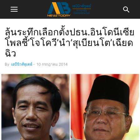
ลุ้นระทึกเลือกตั้งปธน.อินโดนีเซีย
โพลชี้’โจโควี’นำ’สุเบียนโต’เฉียด
ฉิว
By
เอบีนิวส์ทูเดย์
-
10 กรกฎาคม 2014