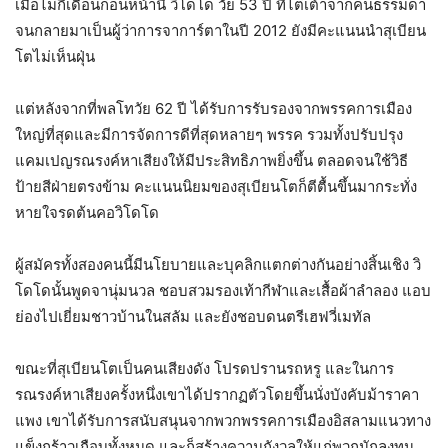
เมื่อไม่กี่เดือนก่อนหน้านี้ วิโดโด วัย 53 ปี ที่ไต่เต้าจากคนธรรมดา
จนกลายมาเป็นผู้ว่าการจาการ์ตาในปี 2012 ยังมีคะแนนนำสุเบียน
โตไม่เห็นฝุ่น
แต่หลังจากที่พลโทวัย 62 ปี ได้รับการรับรองจากพรรคการเมือง
ใหญ่ที่สุดและมีการจัดการดีที่สุดหลายๆ พรรค รวมทั้งปรับปรุง
แคมเปญรณรงค์หาเสียงให้มีประสิทธิภาพยิ่งขึ้น ตลอดจนใช้วิธี
ป้ายสีฝ่ายตรงข้าม คะแนนนิยมของสุเบียนโตก็ตีตื้นขึ้นมากระทั่ง
หายใจรดต้นคอวิโดโด
ผู้สมัครทั้งสองคนนี้มีนโยบายและบุคลิกแตกต่างกันอย่างสิ้นเชิง วิ
โดโดนั้นพูดจานุ่มนวล ชอบสวมรองเท้ากีฬาและเสื้อผ้าลำลอง แอบ
ย่องไปเยี่ยมชาวบ้านในสลัม และยังชอบดนตรีเฮฟวี่เมทัล
ขณะที่สุเบียนโตเป็นคนเสียงดัง โปรดปรานรถหรู และในการ
รณรงค์หาเสียงครั้งหนึ่งเขาได้ปรากฏตัวโดยขึ้นนั่งบังคับม้าราคา
แพง เขาได้รับการสนับสนุนจากพวกพรรคการเมืองอิสลามแนวทาง
แข็งกร้าวเกือบทั้งหมด และก็สร้างความกังวลให้แก่พวกนักลงทุน