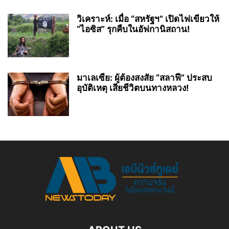
วิเคราะห์: เมื่อ “สหรัฐฯ” เปิดไฟเขียวให้
“ไอซิส” รุกคืบในอัฟกานิสถาน!
มาเลเซีย: ผู้ต้องสงสัย “สลาฟี” ประสบ
อุบัติเหตุ เสียชีวิตบนทางหลวง!