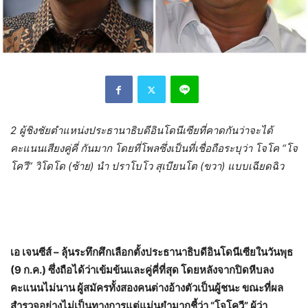
2 ผู้ชิงชัยตำแหน่งประธานาธิบดีอินโดนีเซียที่คาดกันว่าจะได้
คะแนนเสียงคู่คี่ กันมาก โดยที่โพลซึ่งเป็นที่เชื่อถือระบุว่า โจโค “โจ
โควี” วิโดโด (ซ้าย) นำ ปราโบโว สุเบียนโต (ขวา) แบบเฉียดฉิว
เอ เจนซีส์ – ลุ้นระทึกศึกเลือกตั้งประธานาธิบดีอินโดนีเซียในวันพุธ
(9 ก.ค.) ซึ่งถือได้ว่าเข้มข้นและคู่คี่ที่สุด โดยหลังจากปิดหีบลง
คะแนนไม่นาน ผู้สมัครทั้งสองคนต่างอ้างตัวเป็นผู้ชนะ ขณะที่ผล
สำรวจอย่างไม่เป็นทางการแต่แม่นยำมากชี้ว่า “โจโควี” ผู้ว่า