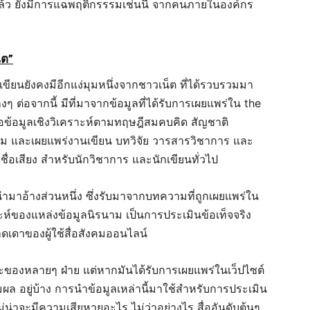
แล้ว ยังมีการแฉพฤติกรรรมเช่นนี้ จากคนภายในองค์กร
็ต”
เขียนยังคงมีอีกแง่มุมหนึ่งจากชาวเน็ต ที่ได้รวบรวมมา
 ต่อจากนี้ มีที่มาจากข้อมูลที่ได้รับการเผยแพร่ใน the
สนอข้อมูลเชิงวิเคราะห์ตามทฤษฎีสมคบคิด สัญชาติ
รวม และเผยแพร่งานเขียน บทวิจัย วารสารวิชาการ และ
ีชื่อเสียง สำหรับนักวิชาการ และนักเขียนทั่วไป
กนำมาอ้างส่วนหนึ่ง ซึ่งรับมาจากบทความที่ถูกเผยแพร่ใน
าะห์ของแหล่งข้อมูลนิรนาม เป็นการประเมินข้อเท็จจริง
ดาของผู้ใช้สื่อสังคมออนไลน์
ัศนะของหลายๆ ฝ่าย แต่หากมันได้รับการเผยแพร่ในเว็ปไซต์
มผล อยู่บ้าง การนำข้อมูลเหล่านี้มาใช้สำหรับการประเมิน
ม่น่าจะมีความเสียหายอะไร ไม่ว่าอย่างไร สื่ออันดับต้นๆ