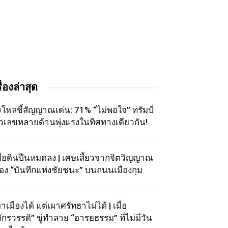
รื่องล่าสุด
โพลชี้สัญญาณเด่น: 71% “ไม่พอใจ” ทรัมป์
ัวเลขหลายด้านพุ่งแรงในทิศทางเดียวกัน!
มื่อดินปืนหมดลง | เศษเสี้ยวจากจิตวิญญาณ
อง “บันทึกแห่งชัยชนะ” บนถนนเมืองกุม
าเมืองได้ แต่เผาศรัทธาไม่ได้ | เมื่อ
จักรวรรดิ” ขู่ทำลาย “อารยธรรม” ที่ไม่มีวัน