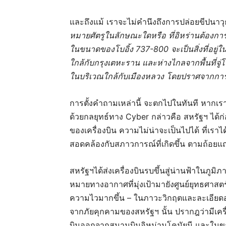
และถึงแม้ เราจะไม่คำนึงถึงการปล่อยขีปนาว
หมายศัตรูในลักษณะใดหรือ ที่อิหร่านต้องก
ในขนาดของโบอิ้ง
737-800 จะเป็นสิ่งที่อย
ใกล้กับกรุงเตหะราน และห่างไกลจากพื้นที่จู่
ในบริเวณใกล้กับเมืองหลวง โดยปราศจากการ
การตั้งคำถามเหล่านี้ จะตกไปในทันที หากเรา
ด้วยกลยุทธ์ทาง Cyber กล่าวคือ สหรัฐฯ ได้
ของเครื่องบิน ความไม่น่าจะเป็นไปได้ ที่เราได้ต
สอดคล้องกับสภาวการณ์ที่เกิดขึ้น ตามถ้อยแถ
สหรัฐฯได้ส่งเครื่องบินรบขึ้นสู่น่านฟ้าในภู
หมายทางอากาศที่มุ่งเป้ามายังศูนย์ยุทธศาส
ความไวมากขึ้น – ในภาวะวิกฤตและละเอียดอ่อ
จากภัยคุกคามของสหรัฐฯ นั้น ปรากฎว่ามีเคร
บินออกจากสนามบินอิหม่ามโคมัยนี และในขณะ