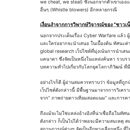
we cheat, we steal) ซึ่งนอกจากตัวเขาเอง
อื่นๆ (Whistle blowers) อีกหลายกรณี
เงื่อนงำจากการวิพากษ์วิจารณ์ของ “ชาวเน
นอกจากประเด็นเรื่อง Cyber Warfare แล้ว ผู้
และใคร่อยากจะนำเสนอ ในเบื้องต้น ทัศนะต่างๆ
global research เว็ปไซต์ที่มุ่งเน้นการนำเ
แคนาดา ซึ่งจัดเป็นหนึ่งในแหล่งค้นหา รวบ
บทความทั่วไปเกี่ยวกับโลกยุคโลกาภิวัฒน์ ที่ม
อย่างไรก็ดี ผู้อ่านสมควรทราบว่า ข้อมูลที่ถู
เว็ปไซต์ดังกล่าวนี้ มีพื้นฐานมาจากการวิเคร
จาก“ ภาพถ่ายดาวเทียมสอดแนม” และการคาดเ
ถึงแม้จะไม่ใช่แหล่งอ้างอิงที่น่าเชื่อถือในท
ดังกล่าว ก็เป็นไปได้ว่าพอจะมีความสมเหตุ ส
สถานการณ์ต่างๆ จัดเป็นอีกทางเลือกหนึ่ง ที่ไ