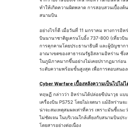
ทำให้เกิดความผิดพลาด การสอบสวนเบื้องต้
สนามบิน
อย่างไรก็ดี เมื่อวันที่ 11 มกราคม ทางการอิห
บินนานาชาติยูเครนโบอิ้ง 737-800 (เที่ยวบิน
การคุกคามโดยประธานาธิบดี และผู้บัญชา
อาณาเขตของสาธารณรัฐอิสลามอิหร่าน ซึ่งส
ในภูมิภาคมากขึ้นอย่างไม่เคยปรากฏมาก่อน 
ระดับความพร้อมขั้นสูงสุด เพื่อการตอบสนองต่
Cyber Warfare
เบื้องหลังความเป็นไปไม่ได้
ทฤษฏี กล่าวว่า อิหร่านได้ปล่อยขีปนาวุธ แบบพ
เครื่องบิน PS752 โดยไม่เจตนา แม้อิหร่านจะ
น่าจะสมเหตุสมผลเท่าที่ควร เพราะมันชี้แนะว่า
ไม่ชัดเจน ในบริเวณใกล้เคียงกับสนามบินประจ
โดยสารอย่างต่อเนื่อง