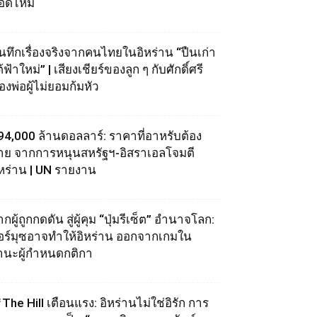
อดไหม้
ันทึกเรื่องจริงจากคนไทยในอิหร่าน “ปืนเก่า
้ฟ้าใหม่” | เสียงเชียร์ของลูก ๆ กับศักดิ์ศรี
องพ่อผู้ไม่ยอมก้มหัว
94,000 ล้านดอลลาร์: ราคาที่อาหรับต้อง
่าย จากการหนุนสหรัฐฯ‑อิสราเอลโจมตี
ิหร่าน | UN รายงาน
กผู้ถูกกดดัน สู่ผู้คุม “ปุ่มรีเซ็ต” อำนาจโลก:
อร์มุซอาจทำให้อิหร่าน ออกจากเกมใน
านะผู้กำหนดกติกา
The Hill เตือนแรง: อิหร่านไม่ใช่อิรัก การ