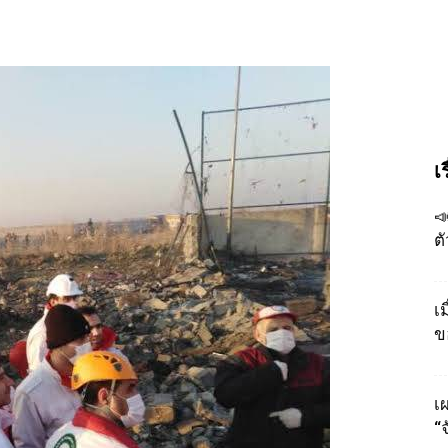
เ

ต
เ
ข
เผ
“