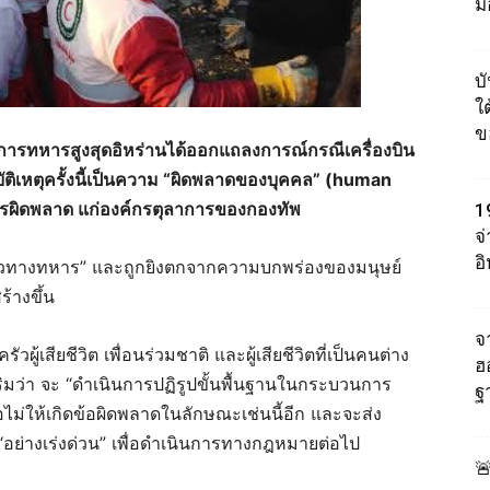
ม
บ
ใต
ข
ชาการทหารสูงสุดอิหร่านได้ออกแถลงการณ์กรณีเครื่องบิน
บัติเหตุครั้งนี้เป็นความ “ผิดพลาดของบุคคล” (human
ำการผิดพลาด แก่องค์กรตุลาการของกองทัพ
1
จ
อ
อ่อนไหวทางทหาร” และถูกยิงตกจากความบกพร่องของมนุษย์
ร้างขึ้น
จา
เสียชีวิต เพื่อนร่วมชาติ และผู้เสียชีวิตที่เป็นคนต่าง
ฮ
ิมว่า จะ “ดำเนินการปฏิรูปขั้นพื้นฐานในกระบวนการ
ฐ
่อไม่ให้เกิดข้อผิดพลาดในลักษณะเช่นนี้อีก และจะส่ง
“อย่างเร่งด่วน” เพื่อดำเนินการทางกฎหมายต่อไป
