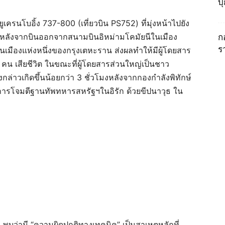
บ
ครนโบอิ้ง 737-800 (เที่ยวบิน PS752) ที่มุ่งหน้าไปยัง
่นาที หลังจากบินออกจากสนามบินอิหม่ามโคมัยนีในเมือง
ก
ร
นเมืองแห่งหนึ่งของกรุงเตหะราน ส่งผลทำให้มีผู้โดยสาร
6 คน เสียชีวิต ในขณะที่ผู้โดยสารส่วนใหญ่เป็นชาว
่าวเกิดขึ้นน้อยกว่า 3 ชั่วโมงหลังจากกองกำลังพิทักษ์
การโจมตีฐานทัพทหารสหรัฐฯในอิรัก ด้วยขีปนาวุธ ใน
 พบว่ามี “ความผิดปกติทางเทคนิค” เป็นสาเหตุหลักที่