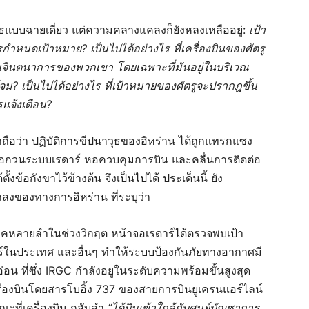
ุธแบบฉายเดี่ยว แต่ความคลางแคลงก็ยังหลงเหลืออยู่:
เป้า
ารกำหนดเป้าหมาย
?
เป็นไปได้อย่างไร ที่เครื่องบินของศัตรู
ู่ในจินตนาการของพวกเขา โดยเฉพาะที่มันอยู่ในบริเวณ
โจม? เป็นไปได้อย่างไร ที่เป้าหมายของศัตรูจะปรากฎขึ้น
แจ้งเตือน?
ถือว่า ปฏิบัติการขีปนาวุธของอิหร่าน ได้ถูกแทรกแซง
ก่อกวนระบบเรดาร์ หอควบคุมการบิน และคลื่นการติดต่อ
ั้งข้อกังขาไว้ข้างต้น จึงเป็นไปได้ ประเด็นนี้ ยัง
ลงของทางการอิหร่าน ที่ระบุว่า
มิภาคหลายลำในช่วงวิกฤต หน้าจอเรดาร์ได้ตรวจพบเป้า
ตร์ในประเทศ และอื่นๆ ทำให้ระบบป้องกันภัยทางอากาศมี
น ที่ซึ่ง IRGC กำลังอยูในระดับความพร้อมขั้นสูงสุด
ื่องบินโดยสารโบอิ้ง 737 ของสายการบินยูเครนแอร์ไลน์
ที่เครื่องบิน กลับลำ
“ได้บินเข้าใกล้กับศูนย์บัญชาการ