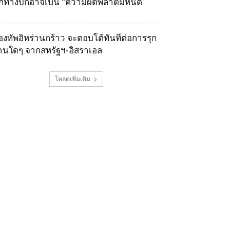
ุกทางบกอาจเป็น “ความผิดพลาดมหันต์
องทัพอิหร่านกร้าว จะตอบโต้ทันทีต่อการรุก
านใดๆ จากสหรัฐฯ-อิสราเอล
โหลดเพิ่มเติม