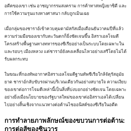
อดีตของเขา เช่น อาชญากรรมสงคราม การค้าทาสหญิงยาซิดี และ
การใช้ความรุนแรงทางศาสนา กลับถูกเมินเฉย
เมื่อกลุ่มของชาราอ์เข้าควบคุมดามัสกัสเมื่อเดือนธันวาคมปีที่แล้ว
ความร่วมมือของเขากับตะวันตกก็ยิ่งชัดเจนขึ้น อิสราเอลโจมตี
โครงสร้างพื้นฐานทางทหารของซีเรียอย่างเป็นระบบโดยเฉพาะใน
และรอบๆ เมืองหลวง แต่ชาราอ์ยังคงเคลื่อนไหวอย่างเสรีโดยไม่ได้
รับผลกระทบ
ในขณะที่กองทัพอากาศอิสราเอลโจมตีฐานทัพซีเรียใกล้จัตุรัสอุมัย
ยาด ชาราอ์กลับขับรถผ่านบริเวณเดียวกันอย่างสบายใจ ความเงียบ
ของเขาต่อการโจมตีเหล่านี้เป็นสิ่งที่บ่งบอกอย่างชัดเจน โดยเฉพาะ
อย่างยิ่งเมื่อนโยบายของรัฐบาลใหม่ของเขาต่ออิสราเอลได้เปลี่ยน
ไปอย่างสิ้นเชิงจากแนวทางต่อต้านไซออนิสต์ของซีเรียในอดีต
การทำลายภาพลักษณ์ของขบวนการต่อต้าน:
การต่อสู้ของซินวาร