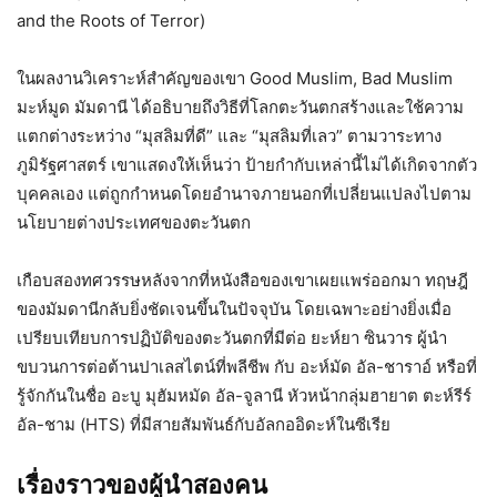
and the Roots of Terror)
ในผลงานวิเคราะห์สำคัญของเขา Good Muslim, Bad Muslim
มะห์มูด มัมดานี ได้อธิบายถึงวิธีที่โลกตะวันตกสร้างและใช้ความ
แตกต่างระหว่าง “มุสลิมที่ดี” และ “มุสลิมที่เลว” ตามวาระทาง
ภูมิรัฐศาสตร์ เขาแสดงให้เห็นว่า ป้ายกำกับเหล่านี้ไม่ได้เกิดจากตัว
บุคคลเอง แต่ถูกกำหนดโดยอำนาจภายนอกที่เปลี่ยนแปลงไปตาม
นโยบายต่างประเทศของตะวันตก
เกือบสองทศวรรษหลังจากที่หนังสือของเขาเผยแพร่ออกมา ทฤษฎี
ของมัมดานีกลับยิ่งชัดเจนขึ้นในปัจจุบัน โดยเฉพาะอย่างยิ่งเมื่อ
เปรียบเทียบการปฏิบัติของตะวันตกที่มีต่อ ยะห์ยา ซินวาร ผู้นำ
ขบวนการต่อต้านปาเลสไตน์ที่พลีชีพ กับ อะห์มัด อัล-ชาราอ์ หรือที่
รู้จักกันในชื่อ อะบู มุฮัมหมัด อัล-จูลานี หัวหน้ากลุ่มฮายาต ตะห์รีร์
อัล-ชาม (HTS) ที่มีสายสัมพันธ์กับอัลกออิดะห์ในซีเรีย
เรื่องราวของผู้นำสองคน