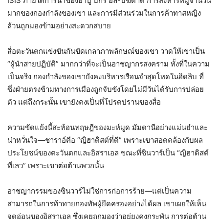
ISIS ภายใต้การนำของอาบู บักร์ อัล-บัฆดาดี การสังหารหมู่จำนวน
มากของกองกำลังของเขา และการมีส่วนร่วมในการค้าทาสหญิง
ล้วนถูกมองข้ามอย่างสะดวกสบาย
สื่อตะวันตกแข่งขันกันขัดเกลาภาพลักษณ์ของเขา วาดให้เขาเป็น
“ผู้นำสายปฏิบัติ” มากกว่าที่จะเป็นอาชญากรสงคราม ทั้งที่ในความ
เป็นจริง กองกำลังของเขายังคงบริหารเรือนจำสุดโหดในอิดลิบ ที่
ซึ่งฝ่ายตรงข้ามทางการเมืองถูกจับขังโดยไม่มีวันได้รับการปล่อย
ตัว แต่ถึงกระนั้น เขายังคงเป็นที่โปรดปรานของสื่อ
ความขัดแย้งนี้สะท้อนทฤษฎีของมะห์มูด มัมดานีอย่างแม่นยำและ
น่าหวั่นใจ—ชาราอ์คือ “ญิฮาดิสต์ที่ดี” เพราะเขาสอดคล้องกับผล
ประโยชน์ของตะวันตกและอิสราเอล ขณะที่ซินวาร์เป็น “ญิฮาดิสต์
ที่เลว” เพราะเขาต่อต้านพวกนั้น
อาชญากรรมของซินวาร์ไม่ใช่การก่อการร้าย—แต่เป็นความ
สามารถในการท้าทายกองทัพผู้ยึดครองอย่างได้ผล เขาเผยให้เห็น
จุดอ่อนของอิสราเอล ซึ่งเคยถูกมองว่าอยู่ยงคงกระพัน การต่อต้าน