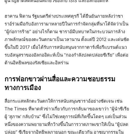
ผู้นำญิฮาดิสต์คนอื่นที่เกี่ยวข้องกับ ISIS และอัลกออิดะห์
ฮาคาน ฟิดาน รัฐมนตรีต่างประเทศตุรกี ได้ยืนยันภายหลังว่าชา
ราอ์ร่วมมือกับอังการามาหลายปีในการกำจัดกลุ่มที่นาโต้จัดว่าเป็น
“ผู้ก่อการร้าย” อย่างไรก็ตาม ชาราอ์มีบทบาทในกระบวนการล้าง
ภาพลักษณ์ของตะวันตกมาเป็นเวลานาน ตั้งแต่ปี 2012 และเด่นชัด
ขึ้นในปี 2017 เมื่อได้รับการสนับสนุนจากกาตาร์เพื่อรีแบรนด์แนว
รบอัลนุสราของอัลกออิดะห์เป็น “กองกำลังปลดปล่อยซีเรีย” เพื่อต่อ
ต้านอิทธิพลของรัสเซียและอิหร่าน
การฟอกขาวผ่านสื่อและความชอบธรรม
ทางการเมือง
สื่อกระแสหลักตะวันตกให้การสนับสนุนชาราอ์อย่างชัดเจน เช่น
The Times ที่พาดหัวข่าวเกี่ยวกับการกลับมาของเขาว่า “ผู้นำซีเรีย
ผู้ ‘สุภาพ’ กลับบ้าน” ซึ่งไม่ใช่เหตุการณ์ที่เกิดขึ้นโดดๆ แต่เป็นส่วน
หนึ่งของความพยายามที่กว้างขึ้นในการวาดภาพเขาให้เป็น “ผู้ปลด
ปล่อย” ซีเรียจากอิทธิพลภายนอก ขณะเดียวกัน อาชญากรรมใน