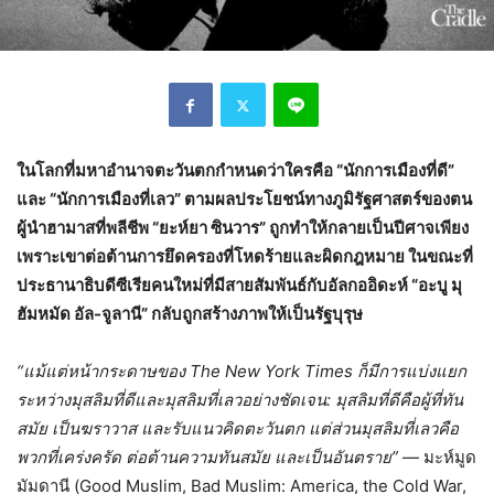
ในโลกที่มหาอำนาจตะวันตกกำหนดว่าใครคือ “นักการเมืองที่ดี”
และ “นักการเมืองที่เลว” ตามผลประโยชน์ทางภูมิรัฐศาสตร์ของตน
ผู้นำฮามาสที่พลีชีพ “ยะห์ยา ซินวาร” ถูกทำให้กลายเป็นปีศาจเพียง
เพราะเขาต่อต้านการยึดครองที่โหดร้ายและผิดกฎหมาย ในขณะที่
ประธานาธิบดีซีเรียคนใหม่ที่มีสายสัมพันธ์กับอัลกออิดะห์ “อะบู มุ
ฮัมหมัด อัล-จูลานี” กลับถูกสร้างภาพให้เป็นรัฐบุรุษ
“แม้แต่หน้ากระดาษของ The New York Times ก็มีการแบ่งแยก
ระหว่างมุสลิมที่ดีและมุสลิมที่เลวอย่างชัดเจน: มุสลิมที่ดีคือผู้ที่ทัน
สมัย เป็นฆราวาส และรับแนวคิดตะวันตก แต่ส่วนมุสลิมที่เลวคือ
พวกที่เคร่งครัด ต่อต้านความทันสมัย และเป็นอันตราย”
— มะห์มูด
มัมดานี (Good Muslim, Bad Muslim: America, the Cold War,