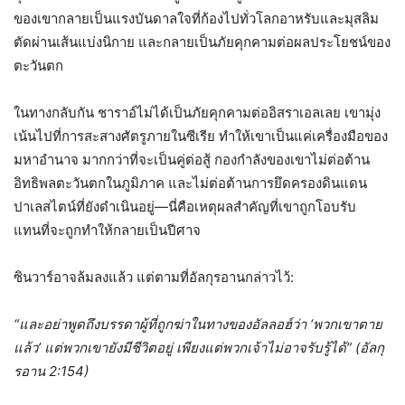
ของเขากลายเป็นแรงบันดาลใจที่ก้องไปทั่วโลกอาหรับและมุสลิม
ตัดผ่านเส้นแบ่งนิกาย และกลายเป็นภัยคุกคามต่อผลประโยชน์ของ
ตะวันตก
ในทางกลับกัน ชาราอ์ไม่ได้เป็นภัยคุกคามต่ออิสราเอลเลย เขามุ่ง
เน้นไปที่การสะสางศัตรูภายในซีเรีย ทำให้เขาเป็นแค่เครื่องมือของ
มหาอำนาจ มากกว่าที่จะเป็นคู่ต่อสู้ กองกำลังของเขาไม่ต่อต้าน
อิทธิพลตะวันตกในภูมิภาค และไม่ต่อต้านการยึดครองดินแดน
ปาเลสไตน์ที่ยังดำเนินอยู่—นี่คือเหตุผลสำคัญที่เขาถูกโอบรับ
แทนที่จะถูกทำให้กลายเป็นปีศาจ
ซินวาร์อาจล้มลงแล้ว แต่ตามที่อัลกุรอานกล่าวไว้:
“และอย่าพูดถึงบรรดาผู้ที่ถูกฆ่าในทางของอัลลอฮ์ว่า ‘พวกเขาตาย
แล้ว’ แต่พวกเขายังมีชีวิตอยู่ เพียงแต่พวกเจ้าไม่อาจรับรู้ได้” (อัลกุ
รอาน 2:154)