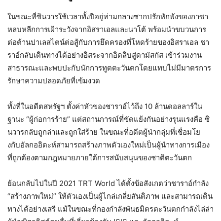
ในขณะที่ซินวารใช้เวลาทั้งปีอยู่ท่ามกลางซากปรักหักพังของกาซา
หลบหลีกการเฝ้าระวังจากอิสราเอลและนาโต้ พร้อมนำขบวนการ
ต่อต้านปาเลสไตน์ต่อสู้กับการยึดครองที่โหดร้ายของอิสราเอล ชา
ราอ์กลับเดินทางได้อย่างอิสระจากอิดลิบสู่ดามัสกัส เข้าร่วมงาน
สาธารณะและพบปะกับนักการทูตตะวันตกโดยแทบไม่มีมาตรการ
รักษาความปลอดภัยที่เข้มงวด
ทั้งที่ในอดีตสหรัฐฯ ตั้งค่าหัวของชาราอ์ไว้ถึง 10 ล้านดอลลาร์ใน
ฐานะ “ผู้ก่อการร้าย” แต่สถานการณ์ที่ขัดแย้งกันอย่างรุนแรงคือ ซิ
นวารกลับถูกล่าและถูกใส่ร้าย ในขณะที่อดีตผู้นำกลุ่มที่เชื่อมโย
งกับอัลกออิดะห์สามารถสร้างภาพตัวเองใหม่เป็นผู้นำทางการเมือง
ที่ถูกต้องตามกฎหมายภายใต้การสนับสนุนของชาติตะวันตก
ย้อนกลับไปในปี 2021 TRT World ได้ตั้งข้อสังเกตว่าชาราอ์กำลัง
“สร้างภาพใหม่” ให้ตัวเองเป็นผู้ไกล่เกลี่ยสันติภาพ และสามารถเดิน
ทางได้อย่างเสรี แม้ในขณะที่กองกำลังพันธมิตรตะวันตกกำลังไล่ล่า