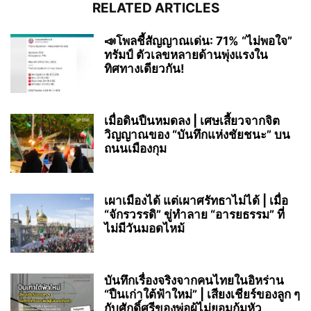
RELATED ARTICLES
📣โพลชี้สัญญาณเด่น: 71% “ไม่พอใจ”
ทรัมป์ ตัวเลขหลายด้านพุ่งแรงใน
ทิศทางเดียวกัน!
เมื่อดินปืนหมดลง | เศษเสี้ยวจากจิต
วิญญาณของ “บันทึกแห่งชัยชนะ” บน
ถนนเมืองกุม
เผาเมืองได้ แต่เผาศรัทธาไม่ได้ | เมื่อ
“จักรวรรดิ” ขู่ทำลาย “อารยธรรม” ที่
ไม่มีวันมอดไหม้
บันทึกเรื่องจริงจากคนไทยในอิหร่าน
“ปืนเก่าใต้ฟ้าใหม่” | เสียงเชียร์ของลูก ๆ
กับศักดิ์ศรีของพ่อผู้ไม่ยอมก้มหัว