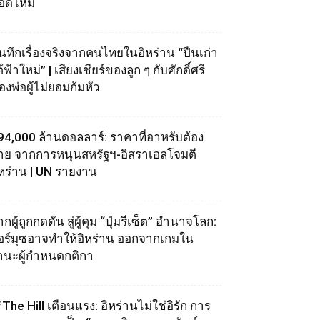
อดไหม้
ันทึกเรื่องจริงจากคนไทยในอิหร่าน “ปืนเก่า
้ฟ้าใหม่” | เสียงเชียร์ของลูก ๆ กับศักดิ์ศรี
องพ่อผู้ไม่ยอมก้มหัว
94,000 ล้านดอลลาร์: ราคาที่อาหรับต้อง
่าย จากการหนุนสหรัฐฯ‑อิสราเอลโจมตี
ิหร่าน | UN รายงาน
กผู้ถูกกดดัน สู่ผู้คุม “ปุ่มรีเซ็ต” อำนาจโลก:
อร์มุซอาจทำให้อิหร่าน ออกจากเกมใน
านะผู้กำหนดกติกา
The Hill เตือนแรง: อิหร่านไม่ใช่อิรัก การ