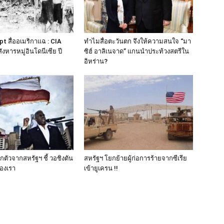
t สื่ออเมริกาแฉ : CIA
ทำไมสื่อตะวันตก จึงให้ความสนใจ “มา
หารหมู่อินโดนีเซีย ปี
ซิฮ์ อาลิเนจาด” แกนนำประท้วงสตรีใน
อิหร่าน?
ตัวจากสหรัฐฯ ชี้ วอชิงตัน
สหรัฐฯ โยกย้ายผู้ก่อการร้ายจากซีเรีย
ของเรา
เข้ายูเครน !!