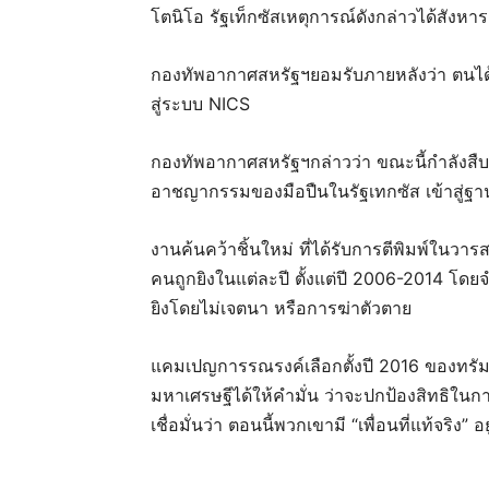
โตนิโอ รัฐเท็กซัสเหตุการณ์ดังกล่าวได้สังหารผ
กองทัพอากาศสหรัฐฯยอมรับภายหลังว่า ตนได
สู่ระบบ NICS
กองทัพอากาศสหรัฐฯกล่าวว่า ขณะนี้กำลังส
อาชญากรรมของมือปืนในรัฐเทกซัส เข้าสู่ฐาน
งานค้นคว้าชิ้นใหม่ ที่ได้รับการตีพิมพ์ในวา
คนถูกยิงในแต่ละปี ตั้งแต่ปี 2006-2014 โด
ยิงโดยไม่เจตนา หรือการฆ่าตัวตาย
แคมเปญการรณรงค์เลือกตั้งปี 2016 ของทรัม
มหาเศรษฐีได้ให้คำมั่น ว่าจะปกป้องสิทธิใ
เชื่อมั่นว่า ตอนนี้พวกเขามี “เพื่อนที่แท้จริง”