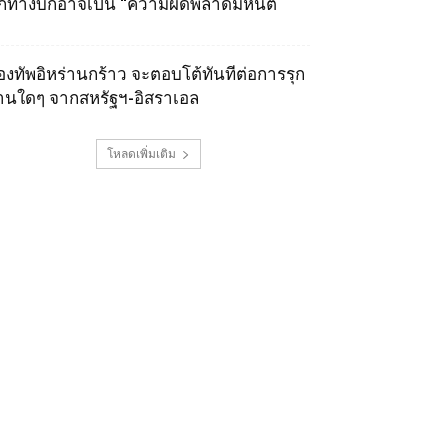
ุกทางบกอาจเป็น “ความผิดพลาดมหันต์
องทัพอิหร่านกร้าว จะตอบโต้ทันทีต่อการรุก
านใดๆ จากสหรัฐฯ-อิสราเอล
โหลดเพิ่มเติม