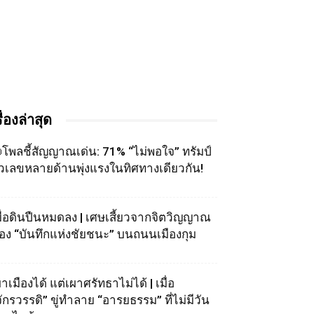
รื่องล่าสุด
โพลชี้สัญญาณเด่น: 71% “ไม่พอใจ” ทรัมป์
ัวเลขหลายด้านพุ่งแรงในทิศทางเดียวกัน!
มื่อดินปืนหมดลง | เศษเสี้ยวจากจิตวิญญาณ
อง “บันทึกแห่งชัยชนะ” บนถนนเมืองกุม
าเมืองได้ แต่เผาศรัทธาไม่ได้ | เมื่อ
จักรวรรดิ” ขู่ทำลาย “อารยธรรม” ที่ไม่มีวัน