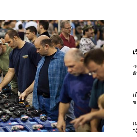
เ

ต
เ
ข
เผ
“