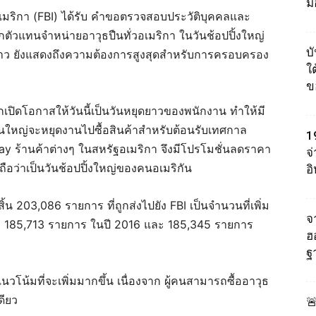
ม
มริกา (FBI) ได้รับ คำขอตรวจสอบประวัติบุคคลและ
วแทนจำหน่ายอาวุธปืนทั่วอเมริกา ในวันช้อปปิ้งใหญ่
บ
งกล่าว ยังแสดงถึงความต้องการสูงสุดสำหรับการครอบครอง
ใต
ข
เปิดโอกาสให้วันนี้เป็นวันหยุดยาวของพนักงาน ทำให้มี
ใหญ่จะหยุดงานไปซื้อสินค้าสำหรับต้อนรับเทศกาล
1
iday ร้านค้าต่างๆ ในสหรัฐอเมริกา จึงมีโปรโมชั่นลดราคา
จ
ถือว่าเป็นวันช้อปปิ้งใหญ่ของคนอเมริกัน
อ
น 203,086 รายการ ที่ถูกส่งไปยัง FBI เป็นจำนวนที่เพิ่ม
จา
อยู่ที่ 185,713 รายการ ในปี 2016 และ 185,345 รายการ
ฮ
ฐ
ีแนวโน้มที่จะเพิ่มมากขึ้น เนื่องจาก ผู้คนสามารถซื้ออาวุธ
ดียว
