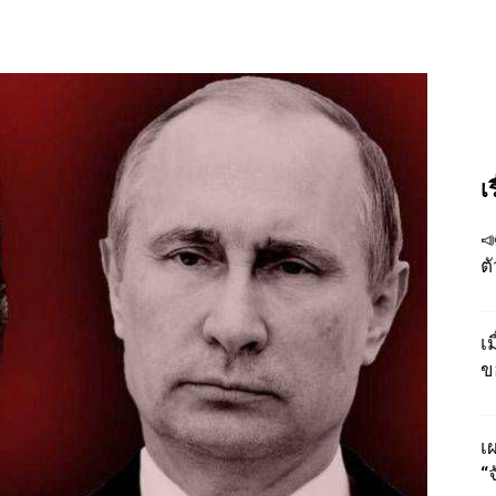
เ

ต
เ
ข
เผ
“