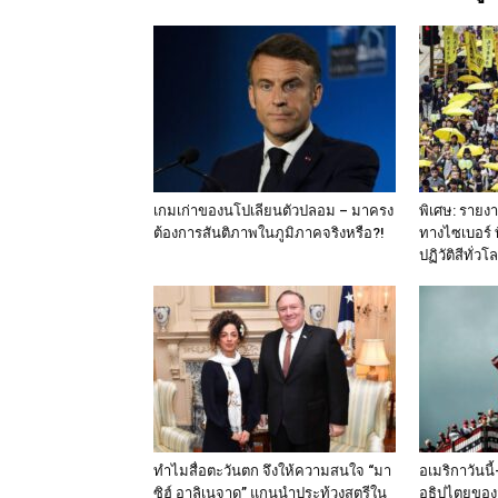
เกมเก่าของนโปเลียนตัวปลอม – มาครง
พิเศษ: รายงา
ต้องการสันติภาพในภูมิภาคจริงหรือ?!
ทางไซเบอร์ 
ปฏิวัติสีทั่วโ
ทำไมสื่อตะวันตก จึงให้ความสนใจ “มา
อเมริกาวันน
ซิฮ์ อาลิเนจาด” แกนนำประท้วงสตรีใน
อธิปไตยของ