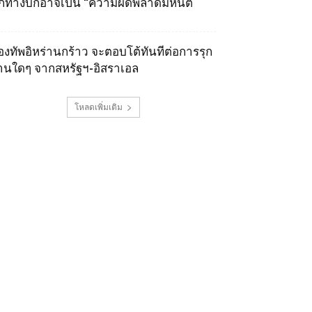
ุกทางบกอาจเป็น “ความผิดพลาดมหันต์
องทัพอิหร่านกร้าว จะตอบโต้ทันทีต่อการรุก
านใดๆ จากสหรัฐฯ-อิสราเอล
โหลดเพิ่มเติม