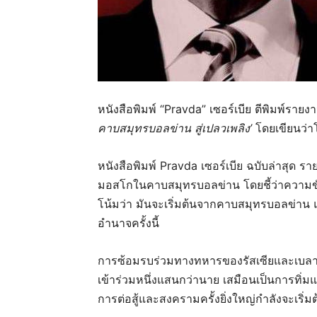
หนังสือพิมพ์ “Pravda” เซอร์เบีย ตีพิมพ์ราย
คาบสมุทรบอลข่าน
สู่เปลวเพลิง’
โดยเขียนว่าโ
หนังสือพิมพ์ Pravda เซอร์เบีย ฉบับล่าสุด
มอสโกในคาบสมุทรบอลข่าน โดยชี้ว่าความขัดแ
โน้มว่า มันจะเริ่มต้นจากคาบสมุทรบอลข่าน แ
อำนาจครั้งนี้
การซ้อมรบร่วมทางทหารของรัสเซียและเบลารุ
เข้าร่วมหนึ่งแสนกว่านาย เสมือนเป็นการทิ
การต่อสู้และสงครามครั้งยิ่งใหญ่กำลังจะเริ่มต