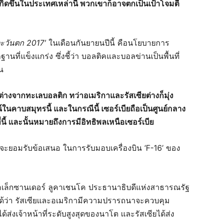
กิดขึ้นในประเทศเหล่านี้ พวกเขาก็อาจตกเป็นเป้าโจมตี
ะวันตก 2017′
ในเดือนกันยายนปีนี้ คือนโยบายการ
ที่แข็งแกร่ง ซึ่งชี้ว่า บอลติคและบอลข่านเป็นพื้นที่
น
งจากทะเลบอลติก ทว่าอเมริกาและรัสเซียต่างก็มุ่ง
าบสมุทรนี้ และในกรณีนี้ เซอร์เบียถือเป็นศูนย์กลาง
ที่นี้ และนั้นหมายถึงการมีอิทธิพลเหนือเซอร์เบีย
รด จะยอมรับข้อเสนอ ในการรับมอบเครื่องบิน ‘F-16’ ของ
อเล็กซานเดอร์ ลูคาเชนโค ประธานาธิบดีแห่งสาธารณรัฐ
สได้ว่า รัสเซียและอเมริกามีความปรารถนาจะควบคุม
้ส่งเจ้าหน้าที่ระดับสูงสุดของนาโต และรัสเซียได้ส่ง