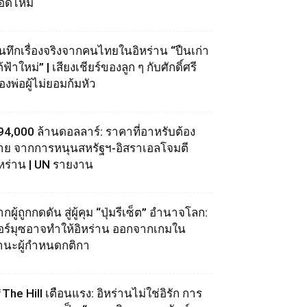
อดไหม้
ันทึกเรื่องจริงจากคนไทยในอิหร่าน “ปืนเก่า
้ฟ้าใหม่” | เสียงเชียร์ของลูก ๆ กับศักดิ์ศรี
องพ่อผู้ไม่ยอมก้มหัว
94,000 ล้านดอลลาร์: ราคาที่อาหรับต้อง
่าย จากการหนุนสหรัฐฯ‑อิสราเอลโจมตี
ิหร่าน | UN รายงาน
กผู้ถูกกดดัน สู่ผู้คุม “ปุ่มรีเซ็ต” อำนาจโลก:
อร์มุซอาจทำให้อิหร่าน ออกจากเกมใน
านะผู้กำหนดกติกา
The Hill เตือนแรง: อิหร่านไม่ใช่อิรัก การ