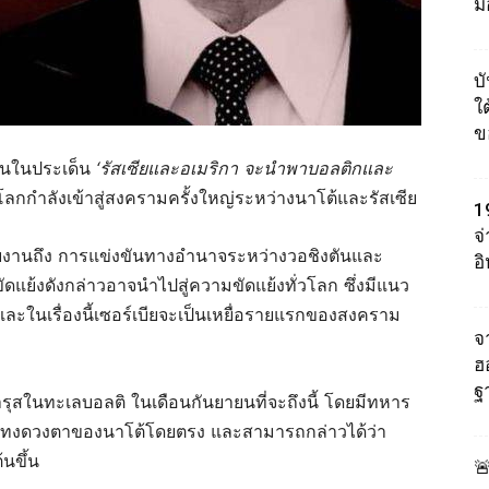
ม
บ
ใต
ข
งานในประเด็น
‘
รัสเซียและอเมริกา
จะนำพาบอลติก
และ
ลกกำลังเข้าสู่สงครามครั้งใหญ่ระหว่างนาโต้และรัสเซีย
1
จ
 รายงานถึง การแข่งขันทางอำนาจระหว่างวอชิงตันและ
อ
ย้งดังกล่าวอาจนำไปสู่ความขัดแย้งทั่วโลก ซึ่งมีแนว
ละในเรื่องนี้เซอร์เบียจะเป็นเหยื่อรายแรกของสงคราม
จา
ฮ
ฐ
สในทะเลบอลติ ในเดือนกันยายนที่จะถึงนี้ โดยมีทหาร
่มแทงดวงตาของนาโต้โดยตรง และสามารถกล่าวได้ว่า
้นขึ้น
