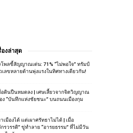
รื่องล่าสุด
โพลชี้สัญญาณเด่น: 71% “ไม่พอใจ” ทรัมป์
ัวเลขหลายด้านพุ่งแรงในทิศทางเดียวกัน!
มื่อดินปืนหมดลง | เศษเสี้ยวจากจิตวิญญาณ
อง “บันทึกแห่งชัยชนะ” บนถนนเมืองกุม
าเมืองได้ แต่เผาศรัทธาไม่ได้ | เมื่อ
จักรวรรดิ” ขู่ทำลาย “อารยธรรม” ที่ไม่มีวัน