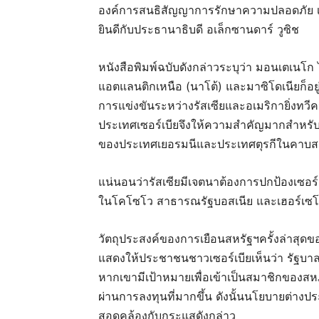
องค์การสนธิสัญญาการรักษาความปลอดภัย เข้
ยินดีกับประธานาธิบดี อเล็กซานดาร์ วูซิช
หนังสือพิมพ์ฉบับดังกล่าวระบุว่า มอนเตเนโ
แอตแลนติกเหนือ (นาโต้) และมาซิโดเนียก็อยู
การแข่งขันระหว่างรัสเซียและอเมริกายิ่งทว
ประเทศเซอร์เบียจึงให้ความสำคัญมากสำหรับ
ของประเทศเยอรมนีและประเทศตุรกีในคาบสม
แน่นอนว่ารัสเซียมีเจตนาต้องการปกป้องเซอร์
ในโคโซโว สาธารณรัฐบอสเนีย และเฮอร์เซโ
วัตถุประสงค์ของการเยือนสหรัฐฯครั้งล่าสุดข
แสดงให้ประชาชนชาวเซอร์เบียเห็นว่า รัฐบา
หากเขามีเป้าหมายเพื่อเข้าเป็นสมาชิกขอ
ผ่านการลงทุนที่มากขึ้น ดังนั้นนโยบายต่างปร
สอดคล้องกับกระแสดังกล่าว