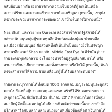
กลับย้อนมา
หรือ
เยี่ยวยารักษาความเจ็บปวดที่ผู้ตกเป็นเหยื่อ
เคราะห์ร้าย
และครอบครัวของเขาต้องเผชิญพบ
(
กระนั้น
)
เรา
(
ยัง
คง
)
หวังจะช่วยบรรเทาภาระของพวกเขาบ้างในทางใดทางหนึ่ง
“
Naz Shah และYasmin Qureshi สองสมาชิกจากรัฐสภายังได้
กล่าวสนับสนุนกลุ่มผู้ระดมทุนอีกด้วย
“
สอดส่องผู้คน
ช่วยเหลือ
พลเมือง
เพื่อนมนุษย์
คือส่วนหนึ่งที่เน้นย้ำเป็นอย่างยิ่งในปรัชญา
ศาสนาอิสลาม
“
Shah บอกกับ Middle East Eye
“
แม้ว่ามัน
(
การ
ร่วมระดมทุนดังกล่าว
)
จะไม่อาจนำชีวิตผู้สูญเสียกลับมาได้
หรือ
สามารถรักษาเยียวยาบาดแผลทั้งทางกาย
หรือใจได้
(
กระนั้น
)
มันก็
คงจะสามารถให้ความช่วยเหลือแก่ผู้ที่ได้รับผลกระทบบ้าง
“
รายงานระบุว่ารายได้ทั้งหมด 100% จากแคมเปญระดมทุนจะถูกส่ง
มอบไปยังเหยื่อผู้ประสบเหตุและครอบครัวที่ได้รับผลกระทบจาก
เหตุการณ์โจมตีเมื่อวันที่ 22 มีนาคม 2017 ที่ผ่านมาในการนี้กลุ่ม
สมาชิกผู้จัดตั้งแคมเปญได้อธิบายเพิ่มเติมว่าขณะนี้พวกเขากำลัง
ปรึกษาหารือกับหลากหลายหน่วยงานที่เกี่ยวข้องเพื่อนำเงินรายได้