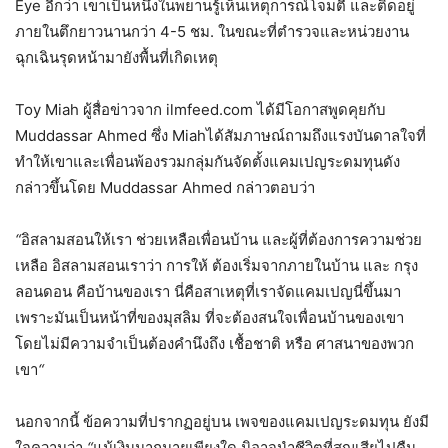
Eye อีกว่า เขาเป็นหนึ่งในพยานรู้เห็นเหตุการณ์โจมตี และติดอยู่
ภายในตึกยาวนานกว่า 4-5 ชม. ในขณะที่ตำรวจและหน่วยงาน
ฉุกเฉินรุดหน้ามายังพื้นที่เกิดเหตุ
Toy Miah ผู้สื่อข่าวจาก ilmfeed.com ได้มีโอกาสพูดคุยกับ
Muddassar Ahmed ซึ่ง Miahได้สัมภาษณ์ถามถึงแรงบันดาลใจที่
ทำให้เขาและเพื่อนพ้องรวมกลุ่มกันจัดตั้งแคมเปญระดมทุนดัง
กล่าวขึ้นโดย Muddassar Ahmed กล่าวตอบว่า
“
อิสลามสอนให้เรา
ช่วยเหลือเพื่อนบ้าน
และผู้ที่ต้องการความช่วย
เหลือ
อิสลามสอนเราว่า
การให้
ต้องเริ่มจากภายในบ้าน
และ
กรุง
ลอนดอน
คือบ้านของเรา
นี่คือสาเหตุที่เราจัดแคมเปญนี่ขึ้นมา
เพราะมันเป็นหน้าที่ของมุสลิม
ที่จะต้องสนใจเพื่อนบ้านของเขา
โดยไม่มีความจำเป็นต้องคำนึงถึง
เชื้อชาติ
หรือ
ศาสนาของพวก
เขา
“
นอกจากนี้ ข้อความที่ปรากฏอยู่บน เพจของแคมเปญระดมทุน ยังมี
ใจความว่า
“
แม้เงินมากมายเพียงใด
มิอาจนำชีวิตที่สูญเสียไปคืน