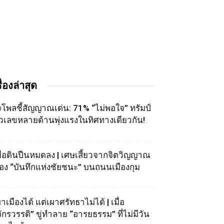
รื่องล่าสุด
โพลชี้สัญญาณเด่น: 71% “ไม่พอใจ” ทรัมป์
ัวเลขหลายด้านพุ่งแรงในทิศทางเดียวกัน!
มื่อดินปืนหมดลง | เศษเสี้ยวจากจิตวิญญาณ
อง “บันทึกแห่งชัยชนะ” บนถนนเมืองกุม
าเมืองได้ แต่เผาศรัทธาไม่ได้ | เมื่อ
จักรวรรดิ” ขู่ทำลาย “อารยธรรม” ที่ไม่มีวัน