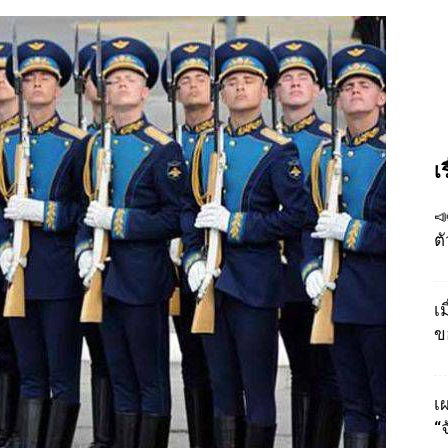
เ

ต
เ
ข
เผ
“