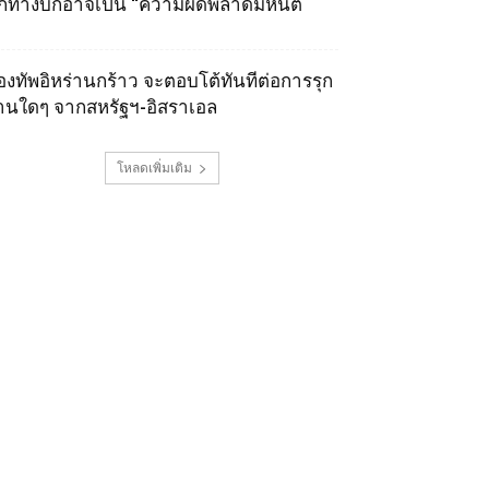
ุกทางบกอาจเป็น “ความผิดพลาดมหันต์
องทัพอิหร่านกร้าว จะตอบโต้ทันทีต่อการรุก
านใดๆ จากสหรัฐฯ-อิสราเอล
โหลดเพิ่มเติม