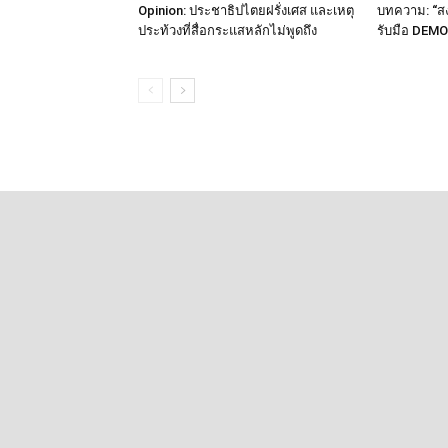
Opinion: ประชาธิปไตยฝรั่งเศส และเหตุ
บทความ: “ส
ประท้วงที่สื่อกระแสหลักไม่พูดถึง
รับมือ DEM