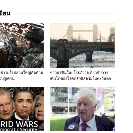
เขียน
! ชาวยุโรปส่วนใหญ่คัดค้าน
ชาวมุสลิมในยุโรปกังวลเกี่ยวกับการ
ไปยูเครน
เติบโตของโรคกลัวอิสลามในตะวันตก