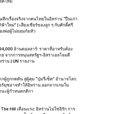
อดไหม้
ันทึกเรื่องจริงจากคนไทยในอิหร่าน “ปืนเก่า
้ฟ้าใหม่” | เสียงเชียร์ของลูก ๆ กับศักดิ์ศรี
องพ่อผู้ไม่ยอมก้มหัว
94,000 ล้านดอลลาร์: ราคาที่อาหรับต้อง
่าย จากการหนุนสหรัฐฯ‑อิสราเอลโจมตี
ิหร่าน | UN รายงาน
กผู้ถูกกดดัน สู่ผู้คุม “ปุ่มรีเซ็ต” อำนาจโลก:
อร์มุซอาจทำให้อิหร่าน ออกจากเกมใน
านะผู้กำหนดกติกา
The Hill เตือนแรง: อิหร่านไม่ใช่อิรัก การ