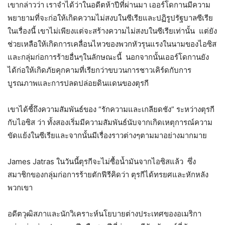
เขากล่าวว่า เราจำได้ว่าในอดีตห้าปีที่ผ่านมา เออร์โดกานมีความ
พยายามที่จะก่อให้เกิดความไม่สงบในซีเรียและปฏิรูปรัฐบาลซีเรีย
ในเรื่องนี้ เขาไม่เพียงแต่จะสร้างความไม่สงบในซีเรียเท่านั้น แต่ยัง
ช่วยเหลือให้เกิดการเคลื่อนไหวของพวกหัวรุนแรงในนามของไอซิส
และกลุ่มก่อการร้ายอื่นๆในลักษณะนี้ นอกจากนั้นเออร์โดกานยัง
ได้ก่อให้เกิดภัยคุกคามที่เรียกว่าขบวนการชาวเคิร์ดกับการ
บูรณภาพและการปลดปล่อยดินแดนของตุรกี
เขาได้ชี้ถึงความสัมพันธ์ของ “รักความและเกลียดชัง” ระหว่างตุรกี
กับไอซิส ว่า ทั้งสองเริ่มมีความสัมพันธ์นับจากเกิดเหตุการณ์ความ
ขัดแย้งในซีเรียและจากนั้นมีเรื่องราวต่างๆตามมาอย่างมากมาย
James Jatras ในวันนี้ตุรกีจะไม่ซื้อน้ำมันจากไอซิสแล้ว ซึ่ง
สมาชิกของกลุ่มก่อการร้ายตักฟีรีคิดว่า ตุรกีได้ทรยศและหักหลัง
พวกเขา
อดีตวุฒิสภาและนักวิเคราะห์นโยบายต่างประเทศของอเมริกา