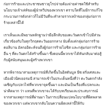
ก่อการร้ายและประชาชนชาวยุโรปจ่ายต้องจ่ายค่าชดใช้สำหรับ
นโยบายเจ้าเล่ห์ของผู้นำทวีปของพวกเขา ตราบใดที่ไมมีการแก้ไข
กระบวนการดังกล่าวก็ไม่มีวันที่จะทำลายรากเหง้าของกลุ่มก่อการ
ร้ายเหล่านี้ได้
เราเห็นและมีพยานหลักฐานว่ามือลึกลับของตะวันตกเข้าไปมีส่วน
เกี่ยวข้องกับในทุกวิกฤตตะวันออกกลาง นับตั้งแต่กลุ่มก่อการร้าย
ตอลิบาน อัลกออิดะห์จนถึงผู้ก่อการร้ายไอซิส และกลุ่มก่อการร้าย
อื่น ๆ ที่ตะวันตกได้สร้างขึ้นมา ซึ่งตอนนี้พวกเขาได้หันกลับมาต่อสู้
กับผู้สนับสนุนและผู้สร้างพวกเขา
หากพิจารณาสามเหตุการณ์ที่เกิดขึ้นในอิสตันบูล นีซ ฝรั่งเศสและ
เมืองมิวนิคเยอรมนี สามารถเข้าในประเด็นหนึ่งที่ว่า ตะวันตกกำลัง
เผชิญกับเปลวไฟที่พวกเขาจุดขึ้นมา และมันเป็นเรื่องที่แปลกและ
น่าคิดมาก ว่า แทนที่พวกเขาจะได้รับบทเรียนและประสบการณ์
จากสามเหตุการณ์ที่ผ่านมา ในการเปลี่ยนแปลนโยบายที่ผิดพลาด
ของพวกเขา แต่พวกเขากลับโยนความผิดเหล่านี้ให้กับ