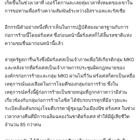
เกิดขึ้นในช่วงเวลาที่ เออร์โดกานละเลยทุ่มเวลาทั้งหมดของเขาใน
การขอทานเพื่อสร้างความสัมพันธ์ระหว่างอิสราเอลและรัสเซีย
อีกกรณีตัวอย่างหนึ่งที่เราเห็นในการปฏิบัติสองมาตรฐานกับการ
ก่อการร้ายนี้โดยฝรั่งเศส ซึ่งก่อนหน้านี้ฝรั่งเศสก็ได้ลิ้มรสชาติแห่ง
ความขมขื่นมาก่อนหน้านี้แล้ว
ล่าสุดรัฐสภารื่นเริงซึ่งมีฝรั่งเศสเป็นเจ้าภาพเพื่อให้เกียรติกลุ่ม MKO
และหลังจากที่ฝรั่งเศสเป็นเจ้าภาพการประชุมผิดกฎหมายของ
องค์กรก่อการร้ายและกลุ่ม MKO ผ่านไม่กี่วัน ฝรั่งเศสก็ตกเป็นเหยื่อ
เหตุการณ์นองเลือดในการโจมตีของกลุ่มก่อการร้าย ซึ่งใน
เหตุการณ์ครั้งนี้ผู้ก่อการร้ายเป็นชายหนุ่มที่ถูกกล่าวหาว่ามีส่วน
เกี่ยวข้องกับกลุ่มก่อการร้ายไอซิส ได้ขับรถบรรทุกที่มีอาวุธและ
ระเบิดเต็มคันรถมุ่งโจมตีบรรดาผู้ชุมนุมในเมืองนีซ ฝรั่งเศส ในช่วง
เวลากลางคืนที่มีการเฉลิมฉลองวันชาติฝรั่งเศส ทำให้มีผู้เสียชีวิต
จำนวน 85 กว่าคน