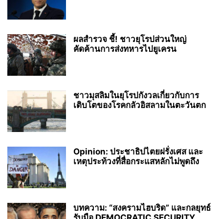
ผลสำรวจ ชี้! ชาวยุโรปส่วนใหญ่
คัดค้านการส่งทหารไปยูเครน
ชาวมุสลิมในยุโรปกังวลเกี่ยวกับการ
เติบโตของโรคกลัวอิสลามในตะวันตก
Opinion: ประชาธิปไตยฝรั่งเศส และ
เหตุประท้วงที่สื่อกระแสหลักไม่พูดถึง
บทความ: “สงครามไฮบริด” และกลยุทธ์
รับมือ DEMOCRATIC SECURITY