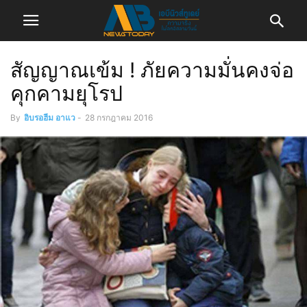
สัญญาณเข้ม ! ภัยความมั่นคงจ่อ
คุกคามยุโรป
By
อิบรอฮีม อาแว
-
28 กรกฎาคม 2016