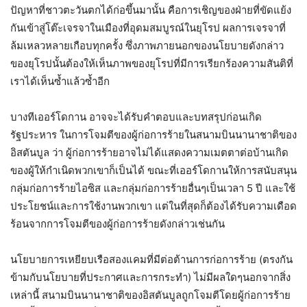
ปัญหาที่ชาวตะวันตกได้ก่อขึ้นมานั้น คือการเชิญของฝ่ายที่ขัดแย้ง
กันเข้าสู่โต๊ะเจรจาในเมืองที่อุดมสมบูรณ์ในยุโรป ผลการเจรจาที่
ล้มเหลวหลายเกือบทุกครั้ง ซึ่งภาพภายนอกของนโยบายดังกล่าว
ของยุโรปนั้นต้องให้เห็นภาพของยุโรปที่มีการเรียกร้องความสันติที่
เราได้เห็นซ้ำแล้วซ้ำอีก
บางทีเออร์โดกาน อาจจะได้รับคำตอบและบทสรุปก่อนเกิด
รัฐประหาร ในการโจมตีของผู้ก่อการร้ายในสนามบินนานาชาติของ
อิสตันบูล ว่า ผู้ก่อการร้ายอาจไม่ได้แสดงความเมตตาต่อบ้านเกิด
ของผู้ให้กำเนิดพวกเขาก็เป็นได้ ขณะที่เออร์โดกานให้การสนับสนุน
กลุ่มก่อการร้ายไอซิส และกลุ่มก่อการร้ายอื่นๆเป็นเวลา 5 ปี และใช้
ประโยชน์และการใช้งานพวกเขา แต่ในที่สุดก็ต้องได้รับความเดือด
ร้อนจากการโจมตีของผู้ก่อการร้ายดังกล่าวเช่นกัน
นโยบายการเหยียบเรือสองแคมที่มีต่อต้านการก่อการร้าย (ตรงกัน
ข้ามกับนโยบายที่ประกาศและการกระทำ) ไม่มีผลใดๆนอกจากสิ่ง
เหล่านี้ สนามบินนานาชาติของอิสตันบูลถูกโจมตีโดยผู้ก่อการร้าย