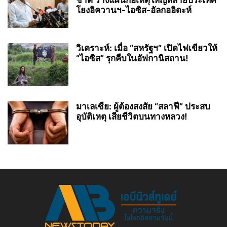
ชาติ วางแผนก่อเหตุใหญ่หลายประเทศ
โยงอิควานฯ-ไอซิส-อัลกออิดะห์
วิเคราะห์: เมื่อ “สหรัฐฯ” เปิดไฟเขียวให้
“ไอซิส” รุกคืบในอัฟกานิสถาน!
มาเลเซีย: ผู้ต้องสงสัย “สลาฟี” ประสบ
อุบัติเหตุ เสียชีวิตบนทางหลวง!