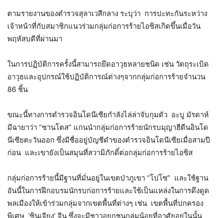
ตามรายงานของตำรวจสุลาเวสีกลาง ระบุว่า การปะทะกันระหว่าง
เจ้าหน้าที่กับสมาชิกแนวร่วมกลุ่มก่อการร้ายไอซิสเกิดขึ้นเมื่อวัน
พฤหัสบดีที่ผ่านมา
ในการปฏิบัติการครั้งนี้สามารถยึดอาวุธหลายชนิด เช่น วัตถุระเบิด
อาวุธและอุปกรณ์ใช้ปฏิบัติการณ์ต่างๆจากกลุ่มก่อการร้ายจำนวน
86 ชิ้น
ขณะนี้ทางการตำรวจอินโดนีเซียกำลังไล่ล่าจับกุมตัว อะบู มัรดาห์
มีฉายาว่า “ซานโตส” แกนนำกลุ่มก่อการร้ายนักรบมุญาฮีดีนอินโด
นีเซียตะวันออก ซึ่งมีชื่ออยู่บัญชีดำของตำรวจอินโดนีเซียเมื่อสามปี
ก่อน และเขายังเป็นสมุนที่สวามิภักดิ์ต่อกลุ่มก่อการร้ายไอซิส
กลุ่มก่อการร้ายนี้มีฐานที่มั่นอยู่ในเขตป่าภูเขา “โปโซ” และใช้ฐาน
อันนี้ในการฝึกอบรมนักรบก่อการร้ายและใช้เป็นแหล่งในการดึงดูด
พลเมืองให้เข้าร่วมกลุ่มจากเขตพื้นที่ต่างๆ เช่น เขตพื้นที่ปกครอง
พิเศษ ‘ซินเจียง’ จีน ซึ่งจะมีชาวอุยกูชนกลุ่มน้อยที่อาศัยอยู่ในนั้น