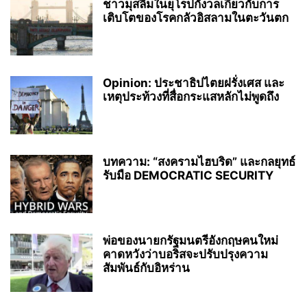
ชาวมุสลิมในยุโรปกังวลเกี่ยวกับการ
เติบโตของโรคกลัวอิสลามในตะวันตก
Opinion: ประชาธิปไตยฝรั่งเศส และ
เหตุประท้วงที่สื่อกระแสหลักไม่พูดถึง
บทความ: “สงครามไฮบริด” และกลยุทธ์
รับมือ DEMOCRATIC SECURITY
พ่อของนายกรัฐมนตรีอังกฤษคนใหม่
คาดหวังว่าบอริสจะปรับปรุงความ
สัมพันธ์กับอิหร่าน