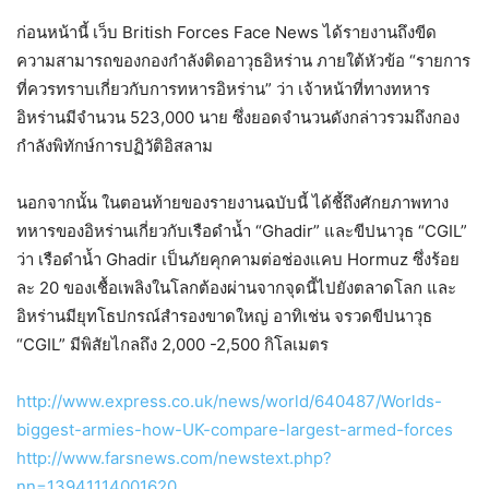
ก่อนหน้านี้ เว็บ British Forces Face News ได้รายงานถึงขีด
ความสามารถของกองกำลังติดอาวุธอิหร่าน ภายใต้หัวข้อ “รายการ
ที่ควรทราบเกี่ยวกับการทหารอิหร่าน” ว่า เจ้าหน้าที่ทางทหาร
อิหร่านมีจำนวน 523,000 นาย ซึ่งยอดจำนวนดังกล่าวรวมถึงกอง
กำลังพิทักษ์การปฏิวัติอิสลาม
นอกจากนั้น ในตอนท้ายของรายงานฉบับนี้ ได้ชี้ถึงศักยภาพทาง
ทหารของอิหร่านเกี่ยวกับเรือดำน้ำ “Ghadir” และขีปนาวุธ “CGIL”
ว่า เรือดำน้ำ Ghadir เป็นภัยคุกคามต่อช่องแคบ Hormuz ซึ่งร้อย
ละ 20 ของเชื้อเพลิงในโลกต้องผ่านจากจุดนี้ไปยังตลาดโลก และ
อิหร่านมียุทโธปกรณ์สำรองขาดใหญ่ อาทิเช่น จรวดขีปนาวุธ
“CGIL” มีพิสัยไกลถึง 2,000 -2,500 กิโลเมตร
http://www.express.co.uk/news/world/640487/Worlds-
biggest-armies-how-UK-compare-largest-armed-forces
http://www.farsnews.com/newstext.php?
nn=13941114001620