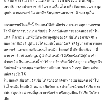
ใกล้ชิด และในระหว่างนี้แต่ละฝ่าย ก็รอท่าที่ของนาย บันคีมูน
เลขาธิการสหประชาชาติ ในการเคลื่อนไหวเพื่อจัดกระบวนการพูด
คุยกับนายลอรอฟ ใน สภาสิทธิมนุษยชนนานาชาติ ของ ยูเอ็น
สถานการณ์ในครั้งนี้ ยังแสดงให้เห็นอีกว่า 7 ประเทศอุตสาหกรรม
โลกได้ทำการประนาม รัสเซีย ในกรณีส่งทหารของตนเอง เข้าใน
แหลมไครเมีย แต่ทั้งนี้ทางสภาสูงสุดของรัสเซียได้ยอมรับทัศนะ
ของ วลาดีเมียร์ ปูติน จึงได้ลงมติเป็นเอกฉันท์ ให้รัฐบาลสามารถส่ง
ทหารเข้าแทรกแซงยังแหลมไครเมีย โดยมตินี้ เกิดขึ้นหลังจากที่
นาย เซอร์เกย์ ออกัสนูฟ ผู้นำในไครเมียได้เรียกร้องให้ปูติน เข้า
ช่วยเหลือ ดินแดนแห่งนี้ ทำให้การเรียกร้องนี้นำไปสู่การเผชิญหน้า
กับฝ่ายค้าน ของยูเครนหรือกลุ่มนิยมตะวันตก ในกรุงเคียฟ อย่าง
หลีกเลี่ยงไม่ได้
ใน ขณะที่เดียวกัน รัสเซีย ได้ส่งกองกำลังทหารนับร้อยคน เข้าไป
ในไครเมียโดยมีเป้าหมาย เพื่อรักษาผลประโยชน์ ของรัสเซีย และ
สนับสนุนประชาชนที่พูดภาษารัสเซีย หรือกลุ่มนิยมรัสเซีย ในไคร
เมีย