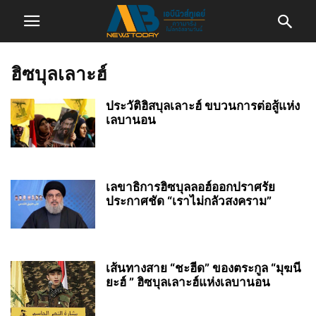
ฮิซบุลเลาะฮ์
ประวัติฮิสบุลเลาะฮ์ ขบวนการต่อสู้แห่ง
เลบานอน
เลขาธิการฮิซบุลลอฮ์ออกปราศรัย
ประกาศชัด “เราไม่กลัวสงคราม”
เส้นทางสาย “ชะฮีด” ของตระกูล “มุฆนี
ยะฮ์ ” ฮิซบุลเลาะฮ์แห่งเลบานอน