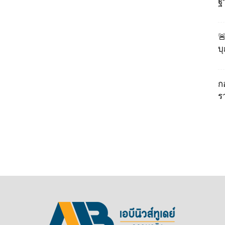
ฐ

บ
ก
ร