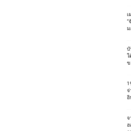
เผ
“
ม
บ
ใต
ข
1
จ
อ
จา
ฮ