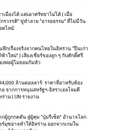
าเมืองได้ แต่เผาศรัทธาไม่ได้ | เมื่อ
จักรวรรดิ” ขู่ทำลาย “อารยธรรม” ที่ไม่มีวัน
อดไหม้
ันทึกเรื่องจริงจากคนไทยในอิหร่าน “ปืนเก่า
้ฟ้าใหม่” | เสียงเชียร์ของลูก ๆ กับศักดิ์ศรี
องพ่อผู้ไม่ยอมก้มหัว
94,000 ล้านดอลลาร์: ราคาที่อาหรับต้อง
่าย จากการหนุนสหรัฐฯ‑อิสราเอลโจมตี
ิหร่าน | UN รายงาน
กผู้ถูกกดดัน สู่ผู้คุม “ปุ่มรีเซ็ต” อำนาจโลก:
อร์มุซอาจทำให้อิหร่าน ออกจากเกมใน