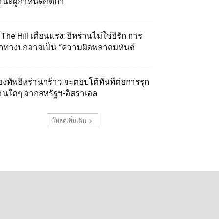
านะผู้กำหนดกติกา
The Hill เตือนแรง: อิหร่านไม่ใช่อิรัก การ
ุกทางบกอาจเป็น “ความผิดพลาดมหันต์
องทัพอิหร่านกร้าว จะตอบโต้ทันทีต่อการรุก
านใดๆ จากสหรัฐฯ-อิสราเอล
โหลดเพิ่มเติม