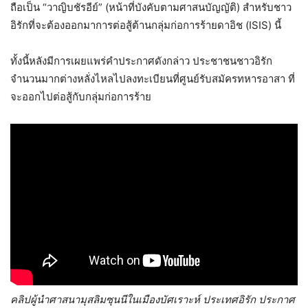
ถือเป็น “วาญิบชัรอีย์” (หน้าที่บังคับตามศาสนบัญญัติ) สำหรับชาว
อิรักที่จะต้องออกมาการต่อสู้ต้านกลุ่มก่อการร้ายดาอิช (ISIS) นี้
ทั้งนี้หลังมีการเผยแพร่คำประกาศดังกล่าว ประชาชนชาวอิรัก
จำนวนมากต่างหลั่งไหลไปลงทะเบียนที่ศูนย์รับสมัครทหารอาสา ที่
จะออกไปต่อสู้กับกลุ่มก่อการร้าย
คลิปผู้นำศาสนามุสลิมซุนนีในเมืองบัศเราะห์ ประเทศอิรัก ประกาศ