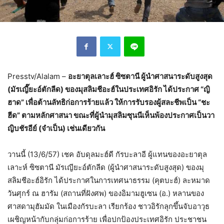
Presstv/Alalam –
อะยาตุลเลาะฮ์ ซิซตานี ผู้นำศาสนาระดับสูงสุด
(มัรเญี๊ยะอ์ตักลีด) ของมุสลิมชีอะฮ์ในประเทศอิรัก ได้ประกาศ “ญิ
ฮาด” เพื่อต้านลัทธิก่อการร้ายแล้ว ให้การรับรองผู้สละชีพเป็น “ชะ
ฮีด” ตามหลักศาสนา ขณะที่ผู้นำมุสลิมซุนนีเห็นพ้องประกาศเป็นวา
ญิบชัรอีย์ (จำเป็น) เช่นเดียวกัน
วานนี้ (13/6/57) เชค อับดุลมะฮ์ดี กัรบะลาอี ผู้แทนของอะยาตุล
เลาะห์ ซิซตานี มัรเญียะอ์ตักลีด (ผู้นำศาสนาระดับสูงสุด) ของมุ
สลิมชีอะฮ์อิรัก ได้ประกาศในการเทศนาธรรม (คุตบะฮ์) ละหมาด
วันศุกร์ ณ ฮารัม (สถานที่ฝังศพ) ของอิมามฮูเซน (อ.) หลานของ
ศาสดามุฮัมมัด ในเมืองกัรบะลา เรียกร้อง ชาวอิรักลุกขึ้นจับอาวุธ
เผชิญหน้ากับกลุ่มก่อการร้าย เพื่อปกป้องประเทศอิรัก ประชาชน