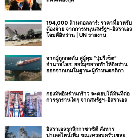
194,000 ล้านดอลลาร์: ราคาที่อาหรับ
ต้องจ่าย จากการหนุนสหรัฐฯ‑อิสราเอล
โจมตีอิหร่าน | UN รายงาน
จากผู้ถูกกดดัน สู่ผู้คุม “ปุ่มรีเซ็ต”
อำนาจโลก: ฮอร์มุซอาจทำให้อิหร่าน
ออกจากเกมในฐานะผู้กำหนดกติกา
กองทัพอิหร่านกร้าว จะตอบโต้ทันทีต่อ
การรุกรานใดๆ จากสหรัฐฯ-อิสราเอล
อิสราเอลรุกลึกกาซาซิตี สังหาร
ปาเลสไตน์เพิ่ม ขณะครอบครัวเชลย