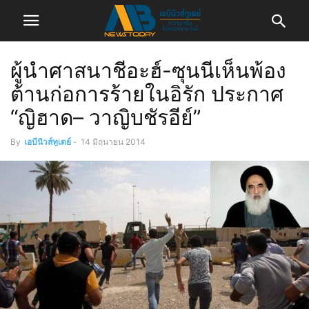
ผู้นำศาสนาชีอะฮ์-ซุนนีเห็นพ้อง
ต้านก่อการร้ายในอิรัก ประกาศ
“ญิฮาด– วาญิบชัรอีย์”
By
เอบีนิวส์ทูเดย์
-
14 มิถุนายน 2014