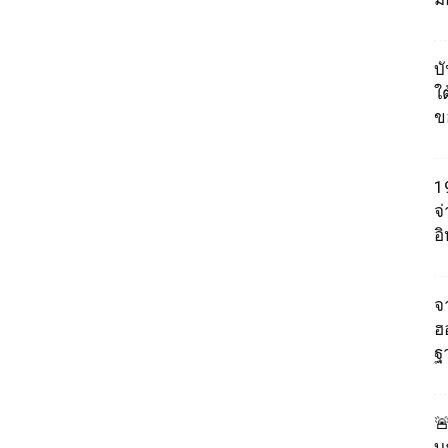
บ
ใต
ข
1
จ
อ
จา
ฮ
ฐ

บ