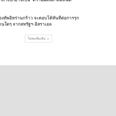
องทัพอิหร่านกร้าว จะตอบโต้ทันทีต่อการรุก
านใดๆ จากสหรัฐฯ-อิสราเอล
โหลดเพิ่มเติม