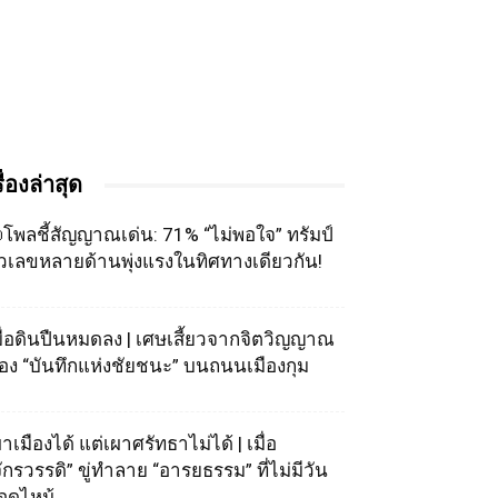
รื่องล่าสุด
โพลชี้สัญญาณเด่น: 71% “ไม่พอใจ” ทรัมป์
ัวเลขหลายด้านพุ่งแรงในทิศทางเดียวกัน!
มื่อดินปืนหมดลง | เศษเสี้ยวจากจิตวิญญาณ
อง “บันทึกแห่งชัยชนะ” บนถนนเมืองกุม
าเมืองได้ แต่เผาศรัทธาไม่ได้ | เมื่อ
จักรวรรดิ” ขู่ทำลาย “อารยธรรม” ที่ไม่มีวัน
อดไหม้