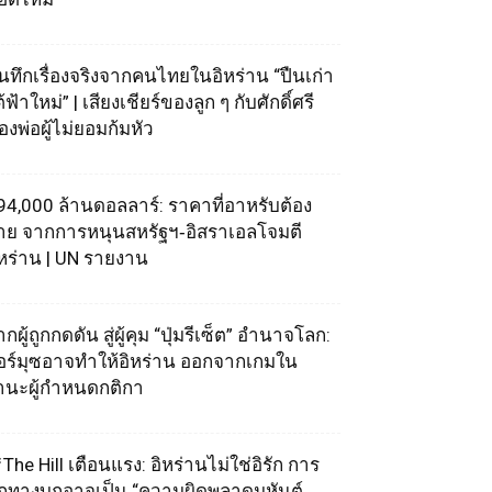
ันทึกเรื่องจริงจากคนไทยในอิหร่าน “ปืนเก่า
้ฟ้าใหม่” | เสียงเชียร์ของลูก ๆ กับศักดิ์ศรี
องพ่อผู้ไม่ยอมก้มหัว
94,000 ล้านดอลลาร์: ราคาที่อาหรับต้อง
่าย จากการหนุนสหรัฐฯ‑อิสราเอลโจมตี
ิหร่าน | UN รายงาน
กผู้ถูกกดดัน สู่ผู้คุม “ปุ่มรีเซ็ต” อำนาจโลก:
อร์มุซอาจทำให้อิหร่าน ออกจากเกมใน
านะผู้กำหนดกติกา
The Hill เตือนแรง: อิหร่านไม่ใช่อิรัก การ
ุกทางบกอาจเป็น “ความผิดพลาดมหันต์