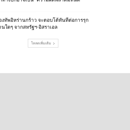
องทัพอิหร่านกร้าว จะตอบโต้ทันทีต่อการรุก
านใดๆ จากสหรัฐฯ-อิสราเอล
โหลดเพิ่มเติม