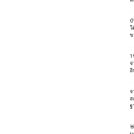
บ
ใต
ข
1
จ
อ
จา
ฮ
ฐ

บ