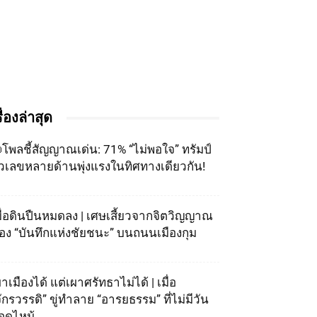
รื่องล่าสุด
โพลชี้สัญญาณเด่น: 71% “ไม่พอใจ” ทรัมป์
ัวเลขหลายด้านพุ่งแรงในทิศทางเดียวกัน!
มื่อดินปืนหมดลง | เศษเสี้ยวจากจิตวิญญาณ
อง “บันทึกแห่งชัยชนะ” บนถนนเมืองกุม
าเมืองได้ แต่เผาศรัทธาไม่ได้ | เมื่อ
จักรวรรดิ” ขู่ทำลาย “อารยธรรม” ที่ไม่มีวัน
อดไหม้