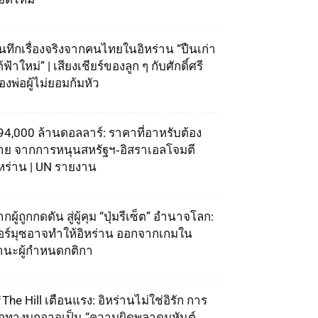
ันทึกเรื่องจริงจากคนไทยในอิหร่าน “ปืนเก่า
้ฟ้าใหม่” | เสียงเชียร์ของลูก ๆ กับศักดิ์ศรี
องพ่อผู้ไม่ยอมก้มหัว
94,000 ล้านดอลลาร์: ราคาที่อาหรับต้อง
่าย จากการหนุนสหรัฐฯ‑อิสราเอลโจมตี
ิหร่าน | UN รายงาน
กผู้ถูกกดดัน สู่ผู้คุม “ปุ่มรีเซ็ต” อำนาจโลก:
อร์มุซอาจทำให้อิหร่าน ออกจากเกมใน
านะผู้กำหนดกติกา
The Hill เตือนแรง: อิหร่านไม่ใช่อิรัก การ
ุกทางบกอาจเป็น “ความผิดพลาดมหันต์