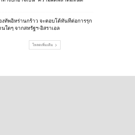
องทัพอิหร่านกร้าว จะตอบโต้ทันทีต่อการรุก
านใดๆ จากสหรัฐฯ-อิสราเอล
โหลดเพิ่มเติม