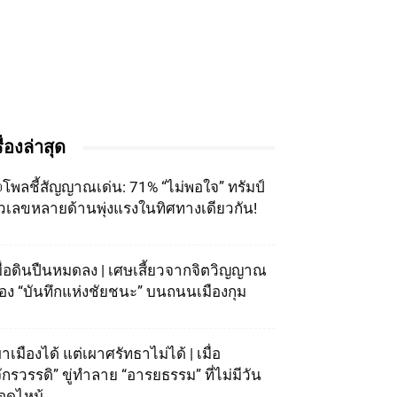
รื่องล่าสุด
โพลชี้สัญญาณเด่น: 71% “ไม่พอใจ” ทรัมป์
ัวเลขหลายด้านพุ่งแรงในทิศทางเดียวกัน!
มื่อดินปืนหมดลง | เศษเสี้ยวจากจิตวิญญาณ
อง “บันทึกแห่งชัยชนะ” บนถนนเมืองกุม
าเมืองได้ แต่เผาศรัทธาไม่ได้ | เมื่อ
จักรวรรดิ” ขู่ทำลาย “อารยธรรม” ที่ไม่มีวัน
อดไหม้