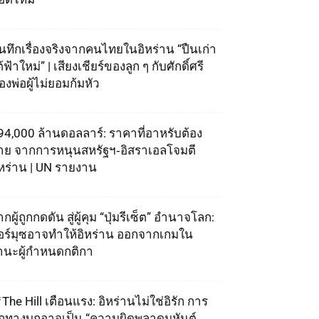
ันทึกเรื่องจริงจากคนไทยในอิหร่าน “ปืนเก่า
้ฟ้าใหม่” | เสียงเชียร์ของลูก ๆ กับศักดิ์ศรี
องพ่อผู้ไม่ยอมก้มหัว
94,000 ล้านดอลลาร์: ราคาที่อาหรับต้อง
่าย จากการหนุนสหรัฐฯ‑อิสราเอลโจมตี
ิหร่าน | UN รายงาน
กผู้ถูกกดดัน สู่ผู้คุม “ปุ่มรีเซ็ต” อำนาจโลก:
อร์มุซอาจทำให้อิหร่าน ออกจากเกมใน
านะผู้กำหนดกติกา
The Hill เตือนแรง: อิหร่านไม่ใช่อิรัก การ
ุกทางบกอาจเป็น “ความผิดพลาดมหันต์