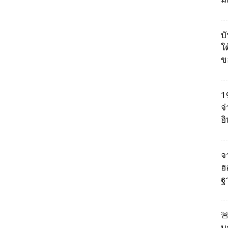
บ
ใต
ข
1
จ
อ
จา
ฮ
ฐ

บ