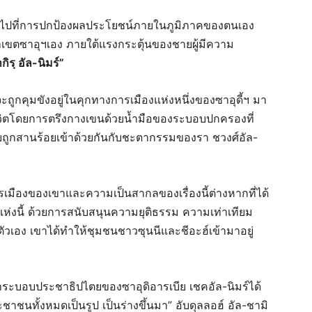
สนใจไปที่การปกป้องผลประโยชน์ภายในภูมิภาคของตนเอง
าเขตซาอุฯเอง ภายใต้แรงกระตุ้นของชายผู้มีความ
กิรฺ อัล-นิมร์”
้จะถูกคุมขังอยู่ในคุกทางการเมืองแห่งหนึ่งของซาอุดี้ฯ มา
วิตโดยการตรึงกางเขนด้วยน้ำมือของระบอบปกครองที่
บถูกสานร้อยเข้าด้วยกันกับชะตากรรมของรา ชวงศ์อัล-
รเมืองของเขาและความเป็นสากลของเรื่องนี้ต่างหากที่ได้
่งนี้ ด้วยการสนับสนุนความยุติธรรม ความเท่าเทียม
วเอง เขาได้ทำให้ชุมชนชาวซุนนีและชีอะฮ์เข้ามาอยู่
ระบอบประชาธิปไตยของซาอุดิอารเบีย เชคอัล-นิมร์ได้
ชนทั้งหมดเป็นรูป เป็นร่างขึ้นมา” อับดุลลอฮ์ อัล-ชามิ