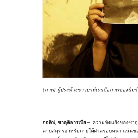
(ภาพ) ผู้ประท้วงชาวบาห์เรนถือภาพของนิมร์ อ
กอติฟ, ซาอุดิอารเบีย –
ความขัดแย้งของซาอุดิอ
คาบสมุทรอาหรับภายใต้ฝาครอบหนา แน่นข