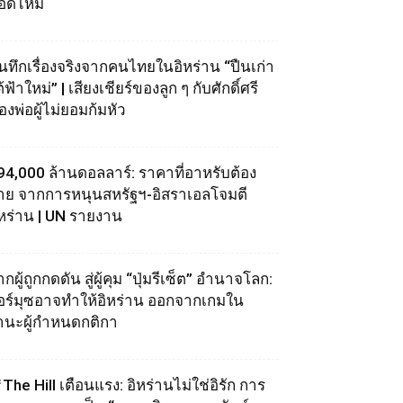
อดไหม้
ันทึกเรื่องจริงจากคนไทยในอิหร่าน “ปืนเก่า
้ฟ้าใหม่” | เสียงเชียร์ของลูก ๆ กับศักดิ์ศรี
องพ่อผู้ไม่ยอมก้มหัว
94,000 ล้านดอลลาร์: ราคาที่อาหรับต้อง
่าย จากการหนุนสหรัฐฯ‑อิสราเอลโจมตี
ิหร่าน | UN รายงาน
กผู้ถูกกดดัน สู่ผู้คุม “ปุ่มรีเซ็ต” อำนาจโลก:
อร์มุซอาจทำให้อิหร่าน ออกจากเกมใน
านะผู้กำหนดกติกา
The Hill เตือนแรง: อิหร่านไม่ใช่อิรัก การ