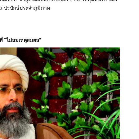
าน ปรปักษ์ประจำภูมิภาค
ที่ “ไม่สมเหตุสมผล”