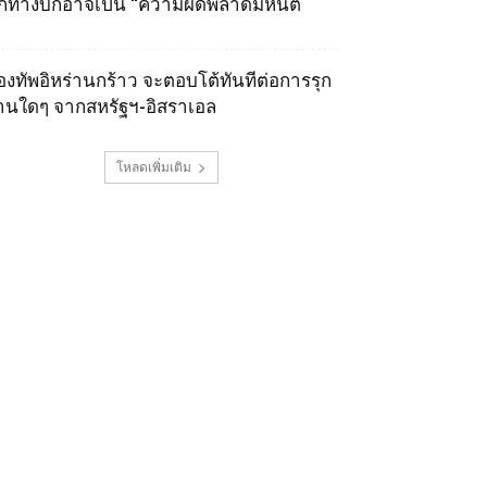
ุกทางบกอาจเป็น “ความผิดพลาดมหันต์
องทัพอิหร่านกร้าว จะตอบโต้ทันทีต่อการรุก
านใดๆ จากสหรัฐฯ-อิสราเอล
โหลดเพิ่มเติม