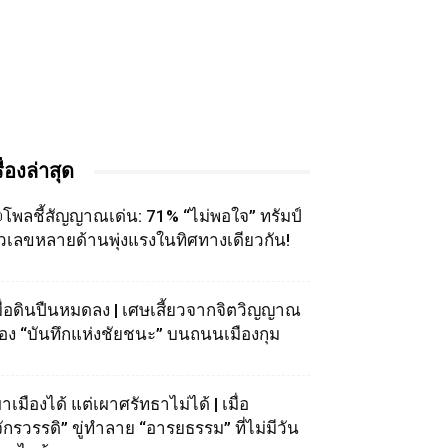
รื่องล่าสุด
โพลชี้สัญญาณเด่น: 71% “ไม่พอใจ” ทรัมป์
ัวเลขหลายด้านพุ่งแรงในทิศทางเดียวกัน!
มื่อดินปืนหมดลง | เศษเสี้ยวจากจิตวิญญาณ
อง “บันทึกแห่งชัยชนะ” บนถนนเมืองกุม
าเมืองได้ แต่เผาศรัทธาไม่ได้ | เมื่อ
จักรวรรดิ” ขู่ทำลาย “อารยธรรม” ที่ไม่มีวัน