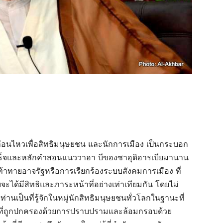
คลื่อนไหวเพื่อสิทธิมนุษยชน และนักการเมือง เป็นกระบอก
เสร็จและหลักคำสอนแนววาฮา บีของซาอุดิอารเบียมานาน
ทายอาจรัฐหรือการเรียกร้องระบบสังคมการเมือง ที่
ายจะได้มีสิทธิและภาระหน้าที่อย่างเท่าเทียมกัน โดยไม่
นเป็นที่รู้จักในหมู่นักสิทธิมนุษยชนทั่วโลกในฐานะที่
มที่ถูกปกครองด้วยการปราบปรามและล้อมกรอบด้วย