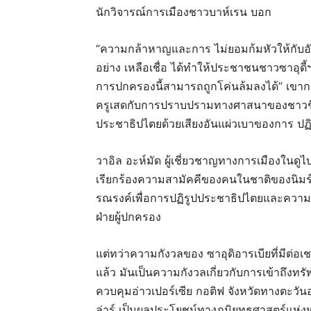
นักวิจารณ์การเมืองชาวบาห์เรน บอก
“ความกล้าหาญและการ ไม่ยอมก้มหัวให้กับ
อย่าง เหลือเชื่อ ได้ทำให้ประชาชนชาวซาอุดี้
การปกครองนี้สามารถถูกโค่นล้มลงได้” เขากล่
ครูเสดกับการปราบปรามทางศาสนาของชาวชี อะ
ประชาธิปไตยด้วยเสียงอันแผ่วเบาของการ ปฏิว
วาอิล อะห์มัด ผู้เชี่ยวชาญทางการเมืองในดู
เรียกร้องความสามัคคีของคนในชาติของนิมร
รณรงค์เพื่อการปฏิรูปประชาธิปไตยและความย
ฝ่ายผู้ปกครอง
แต่ทว่าความกังวลของ ซาอุดิอารเบียที่มีต่อเชค
แล้ว มันเป็นความกังวลเกี่ยวกับการเข้าถึ
ควบคุมอ่าวเปอร์เซีย กอติฟ จังหวัดทางตะวั
ล่าร์ เป็นผลประโยชน์ทางภูมิยุทธศาสตร์แห่งห