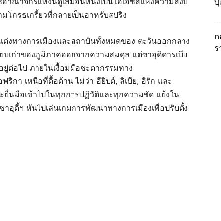
อาณาจักรแห่งนี้ดูเสมือนหนึ่งเป็นโอเอซิสแห่งความสงบ
บ
โกรธเกรี้ยวที่กลายเป็นอาหรับสปริง
ก
รุงแต่งทางการเมืองและสถาบันทั้งหมดของ ตะวันออกกลาง
ร
ยบเก่าของภูมิภาคออกจากความสมดุล แต่ซาอุดิดารเบีย
คงอยู่ต่อไป ภายในเงื้อมมือชะตากรรมทาง
เหนือที่ดื้อด้าน ไม่ว่า อียิปต์, ลิเบีย, อิรัก และ
ละยื่นมือเข้าไปในทุกการปฏิวัติและทุกความขัด แย้งใน
ของซาอุดี้ฯ หันไปเล่นเกมการพัฒนาทางการเมืองเพื่อปรับตั้ง