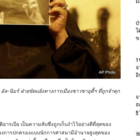
ม
บ
ใต
ข
1
จ
อ
ัล-นิมร์ ฝ่ายขัดแย้งทางการเมืองชาวซาอุดี้ฯ ที่ถูกจำคุก
จา
ฮ
ฐ
ารเบีย เป็นความลับซึ่งถูกเก็บงำไว้อย่างดีที่สุดของ
องการปกครองแบบนักการศาสนามีอำนาจสูงสุดของ
