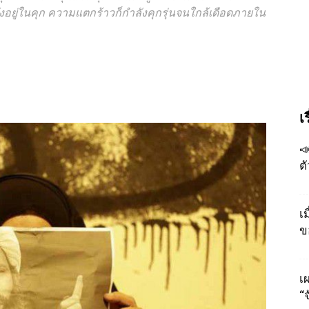
งอยู่ในคุก ความแตกร้าวก็กำลังคุกรุ่นจนใกล้เดือดภายใน
เ

ต
เ
ข
เผ
“