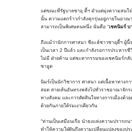
แต่ขณะที่รัฐบาลซาอุ ดี้ฯ มัวแต่มุ่งความ
นั้น ความแตกร้าวกำลังคุกรุ่นอยู่ภายในอาณ
สามารถเป็นพิเศษคนหนึ่ง นั่นคือ “
เชคนิมร์ บา
ถึงแม้ว่านักการศาสนา ชีอะฮ์ชาวซาอุดี้ฯ ผู้นี
เป็นเวลา 2 ปีแล้ว และกำลังรอการประหารชี
ไม่มี ฝ่ายค้าน แต่ชะตากรรมของเชคนิมร์กลั
ซาอูด
นิมร์เป็นนักวิชาการ ศาสนา แต่เนื้อหาทางกา
สอด สายเส้นอันทรงพลังไปทั่วราชอาณาจักรแห
ทางสังคม และการตัดสินใจทางการเมืองด้วยตั
ด้วยกันภายใต้ร่มเงาเดียวกัน
“ท่านเป็นเสมือนเรือ นำธงแห่งความปรารถนา
ทำให้ความใฝ่ฝันถึงความเปลี่ยนแปลงของประชา