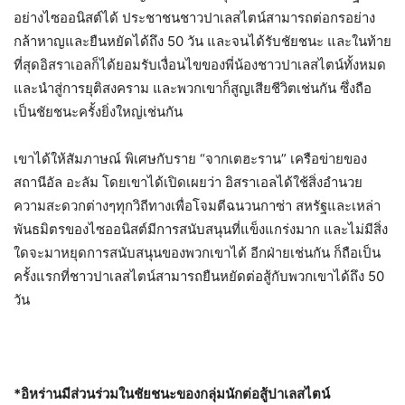
อย่างไซออนิสต์ได้ ประชาชนชาวปาเลสไตน์สามารถต่อกรอย่าง
กล้าหาญและยืนหยัดได้ถึง 50 วัน และจนได้รับชัยชนะ และในท้าย
ที่สุดอิสราเอลก็ได้ยอมรับเงื่อนไขของพี่น้องชาวปาเลสไตน์ทั้งหมด
และนำสู่การยุติสงคราม และพวกเขาก็สูญเสียชีวิตเช่นกัน ซึ่งถือ
เป็นชัยชนะครั้งยิ่งใหญ่เช่นกัน
เขาได้ให้สัมภาษณ์ พิเศษกับราย “จากเตฮะราน” เครือข่ายของ
สถานีอัล อะลัม โดยเขาได้เปิดเผยว่า อิสราเอลได้ใช้สิ่งอำนวย
ความสะดวกต่างๆทุกวิถีทางเพื่อโจมตีฉนวนกาซ่า สหรัฐและเหล่า
พันธมิตรของไซออนิสต์มีการสนับสนุนที่แข็งแกร่งมาก และไม่มีสิ่ง
ใดจะมาหยุดการสนับสนุนของพวกเขาได้ อีกฝ่ายเช่นกัน ก็ถือเป็น
ครั้งแรกที่ชาวปาเลสไตน์สามารถยืนหยัดต่อสู้กับพวกเขาได้ถึง 50
วัน
*อิหร่านมีส่วนร่วมในชัยชนะของกลุ่มนักต่อสู้ปาเลสไตน์