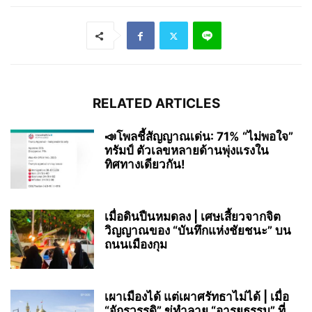
RELATED ARTICLES
📣โพลชี้สัญญาณเด่น: 71% “ไม่พอใจ”
ทรัมป์ ตัวเลขหลายด้านพุ่งแรงใน
ทิศทางเดียวกัน!
เมื่อดินปืนหมดลง | เศษเสี้ยวจากจิต
วิญญาณของ “บันทึกแห่งชัยชนะ” บน
ถนนเมืองกุม
เผาเมืองได้ แต่เผาศรัทธาไม่ได้ | เมื่อ
“จักรวรรดิ” ขู่ทำลาย “อารยธรรม” ที่