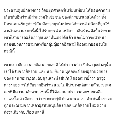
ประธานศูนย์กลางการ วิจัยยุทศาสตร์เปรียบเทียบ ได้ตอบคำถาม
เกี่ยวกับอิหร่านมีส่วนร่วมในชัยชนะของนักรบปาเลสไตน์ว่า ทั้ง
มิตรและศรัตรูต่างรู้กัน มีอาวุธยุทโธปกรณ์จำนวนไม่น้อยที่ถูกใช้
งานในสนามรบครั้งนี้ ได้รับการช่วยเหลือจากอิหร่าน ถึงขั้นว่าพวก
เขาก็สามารถผลิตอาวุธเหล่านั้นเองได้แล้ว และไม่ว่าจะหัวหน้า
กลุ่มขบวนการฮามาสหรือกลุ่มญิฮาดอิสลามี ก็ออกมายอมรับใน
กรณีนี้
เขากล่าวอีกว่า นายอิมาด อะลามี ได้ประกาศว่า ขีปนาวุธต่างๆนั้น
เราได้รับจากอิหร่าน และ นาย ซิยาด นุคอละฮ์ รองผู้อำนวยการ
ของ นาย รอมาฏอน อับดุลเลาะห์ เช่นกันได้ออกมาย้ำว่า อาวุธ
ต่างๆของเราได้รับจากอิหร่าน และไม่มีประเทศอิสลามสักประเทศ
เลยที่มีความกล้าหาญเช่นนี้ ที่ได้ออกมาประกาศจะช่วยเหลือ
ปาเลสไตน์ เนื่องจากว่า พวกเขารู้ดี ถ้าหากพวกเขาทำเช่นนี้ เขาจะ
ถูกประณามจากเหล่าผู้สนับสนุนอิสราเอล แต่อิหร่านไม่มีความ
กังวลเกี่ยวกับเรื่องเหล่านี้