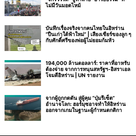
ไม่มีวันมอดไหม้
บันทึกเรื่องจริงจากคนไทยในอิหร่าน
“ปืนเก่าใต้ฟ้าใหม่” | เสียงเชียร์ของลูก ๆ
กับศักดิ์ศรีของพ่อผู้ไม่ยอมก้มหัว
194,000 ล้านดอลลาร์: ราคาที่อาหรับ
ต้องจ่าย จากการหนุนสหรัฐฯ‑อิสราเอล
โจมตีอิหร่าน | UN รายงาน
จากผู้ถูกกดดัน สู่ผู้คุม “ปุ่มรีเซ็ต”
อำนาจโลก: ฮอร์มุซอาจทำให้อิหร่าน
ออกจากเกมในฐานะผู้กำหนดกติกา