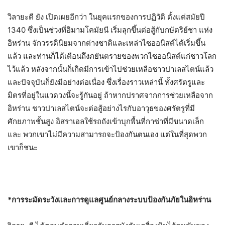
วิลายะตี ยัง เปิดเผยอีกว่า ในยุคแรกของการปฏิวัติ ตั้งแต่สมัยปี
1340 ซึ่งเป็นช่วงที่อิมามโคมัยนี เริ่มลุกขึ้นต่อสู้กับกษัตริย์ชา แห่ง
อิหร่าน จักวรรดินิยมจากต่างชาติและเหล่าไซออนิสต์ได้เริ่มขึ้น
แล้ว และท่านก็ได้เตือนถึงภยันตรายของพวกไซออนิสต์แก่ชาวโลก
ไว้แล้ว หลังจากนั้นก็เกิดมีการเข้าไปช่วยเหลือชาวปาเลสไตน์แล้ว
และปัจจุบันก็ยังมีอย่างต่อเนื่อง ซึ่งเรื่องราวเหล่านี้ ทั้งศรัตรูและ
มิตรที่อยู่ในแวดวงนี้จะรู้กันอยู่ ถ้าหากปราศจากการช่วยเหลือจาก
อิหร่าน ชาวปาเลสไตน์จะต่อสู้อย่างไรกับอาวุธของศรัตรูที่มี
ศักยภาพชั้นสูง อิสราเอลใช้รถถังเข้าบุกพื้นที่กาซ่าที่มีขนาดเล็ก
และ พวกเขาไม่มีความสามารถจะป้องกันตนเอง แต่ในที่สุดพวก
เขาก็ชนะ
*การระมัดระวังและการดูแลศูนย์กลางระบบป้องกันภัยในอิหร่าน