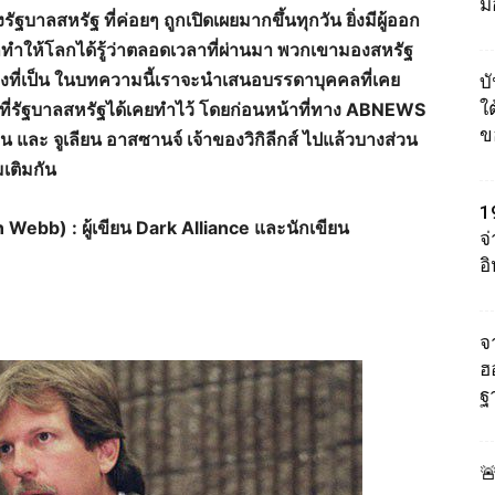
ม
ัฐบาลสหรัฐ ที่ค่อยๆ ถูกเปิดเผยมากขึ้นทุกวัน ยิ่งมีผู้ออก
็ทำให้โลกได้รู้ว่าตลอดเวลาที่ผ่านมา พวกเขามองสหรัฐ
อย่างที่เป็น ในบทความนี้เราจะนำเสนอบรรดาบุคคลที่เคย
บ
ใต
ที่รัฐบาลสหรัฐได้เคยทำไว้ โดยก่อนหน้าที่ทาง ABNEWS
ข
เดน และ จูเลียน อาสซานจ์ เจ้าของวิกิลีกส์ ไปแล้วบางส่วน
มเติมกัน
1
n Webb) : ผู้เขียน Dark Alliance และนักเขียน
จ
อ
จา
ฮ
ฐ
