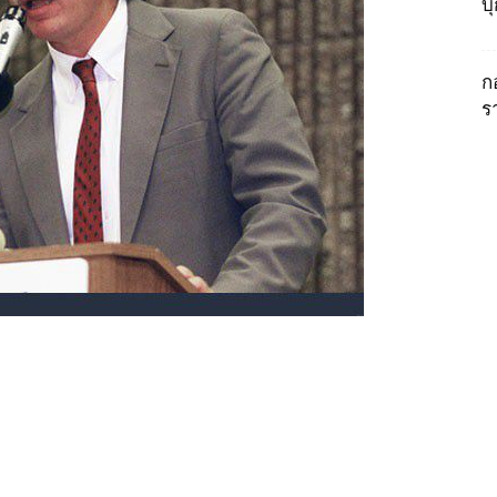
บ
ก
ร