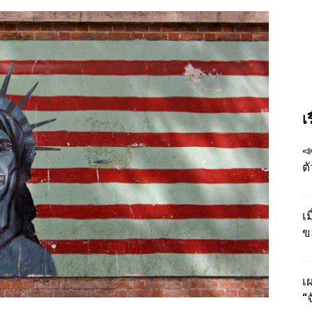
เ

ต
เ
ข
เผ
“