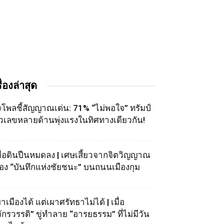
รื่องล่าสุด
โพลชี้สัญญาณเด่น: 71% “ไม่พอใจ” ทรัมป์
ัวเลขหลายด้านพุ่งแรงในทิศทางเดียวกัน!
มื่อดินปืนหมดลง | เศษเสี้ยวจากจิตวิญญาณ
อง “บันทึกแห่งชัยชนะ” บนถนนเมืองกุม
าเมืองได้ แต่เผาศรัทธาไม่ได้ | เมื่อ
จักรวรรดิ” ขู่ทำลาย “อารยธรรม” ที่ไม่มีวัน