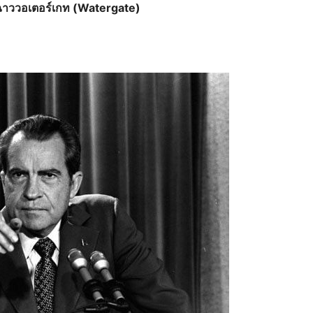
ื้อฉาววอเตอร์เกท (Watergate)