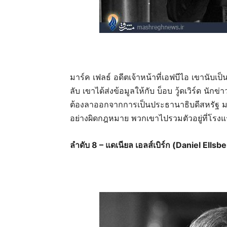
มาร์ค เฟลธ์ อดีตเจ้าหน้าที่เอฟบีไอ เขานับเป
ลับ เขาได้ส่งข้อมูลให้กับ บ็อบ วู้ดเวิร์ด นัก
ต้องลาออกจากการเป็นประธานาธิบดีสหรัฐ มาร์ค
อย่างผิดกฎหมาย พวกเขาไปรวมตัวอยู่ที่โรง
ลำดับ 8 – แดเนียล เอลส์เบิร์ก (Daniel El