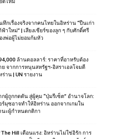
อดไหม้
ันทึกเรื่องจริงจากคนไทยในอิหร่าน “ปืนเก่า
้ฟ้าใหม่” | เสียงเชียร์ของลูก ๆ กับศักดิ์ศรี
องพ่อผู้ไม่ยอมก้มหัว
94,000 ล้านดอลลาร์: ราคาที่อาหรับต้อง
่าย จากการหนุนสหรัฐฯ‑อิสราเอลโจมตี
ิหร่าน | UN รายงาน
กผู้ถูกกดดัน สู่ผู้คุม “ปุ่มรีเซ็ต” อำนาจโลก:
อร์มุซอาจทำให้อิหร่าน ออกจากเกมใน
านะผู้กำหนดกติกา
The Hill เตือนแรง: อิหร่านไม่ใช่อิรัก การ