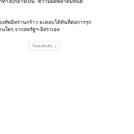
ุกทางบกอาจเป็น “ความผิดพลาดมหันต์
องทัพอิหร่านกร้าว จะตอบโต้ทันทีต่อการรุก
านใดๆ จากสหรัฐฯ-อิสราเอล
โหลดเพิ่มเติม