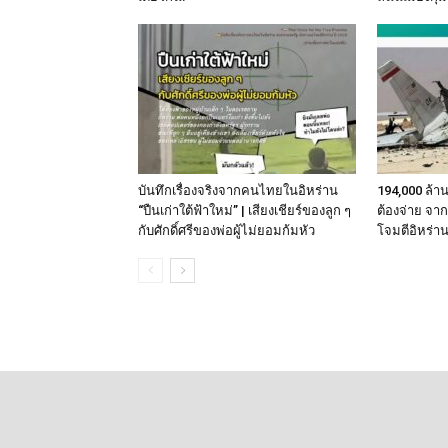
บันทึกเรื่องจริงจากคนไทยในอิหร่าน
194,000 ล้า
“ปืนเก่าใต้ฟ้าใหม่” | เสียงเชียร์ของลูก ๆ
ต้องจ่าย จา
กับศักดิ์ศรีของพ่อผู้ไม่ยอมก้มหัว
โจมตีอิหร่า