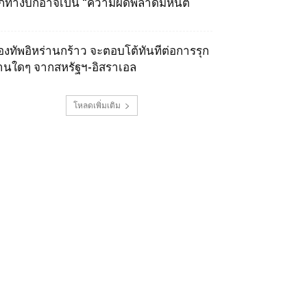
ุกทางบกอาจเป็น “ความผิดพลาดมหันต์
องทัพอิหร่านกร้าว จะตอบโต้ทันทีต่อการรุก
านใดๆ จากสหรัฐฯ-อิสราเอล
โหลดเพิ่มเติม