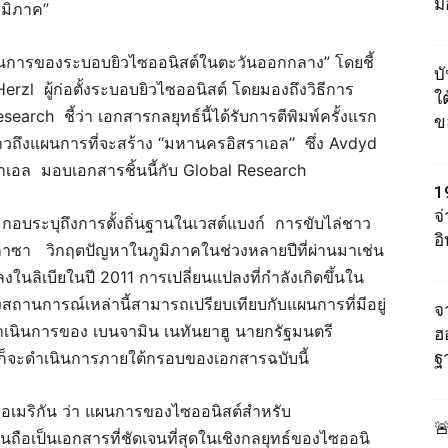
ม
ูมิภาค”
นการของระบอบยิวไซออนิสต์ในตะวันออกกลาง” โดยชี้
บ
zl ผู้ก่อตั้งระบอบยิวไซออนิสต์ โดยมองถึงวิธีการ
ใต
rch ชี้ว่า เอกสารกลยุทธ์นี้ได้รับการตีพิมพ์ครั้งแรก
ข
ล่าวถึงแผนการที่จะสร้าง “มหานครอิสราเอล” ซึ่ง Avdyd
ราเอล มอบเอกสารชิ้นนี้กับ Global Research
1
จ
บระบุถึงการตั้งถิ่นฐานในเวสต์แบงก์ การขับไล่ชาว
อ
าซา วิกฤตปัญหาในภูมิภาคในช่วงหลายปีที่ผ่านมาเช่น
นลิเบียในปี 2011 การเปลี่ยนแปลงที่กำลังเกิดขึ้นใน
่งสถานการณ์เหล่านี้สามารถเปรียบเทียบกับแผนการที่มีอยู่
จา
เนินการของ เบนจามิน เนทันยาฮู นายกรัฐมนตรี
ฮ
็จะดำเนินการภายใต้กรอบของเอกสารฉบับนี้
ฐ
อเมริกัน ว่า แผนการของไซออนิสต์สำหรับ

ันถือเป็นเอกสารที่ชัดเจนที่สุดในเชิงกลยุทธ์ของไซออนิ