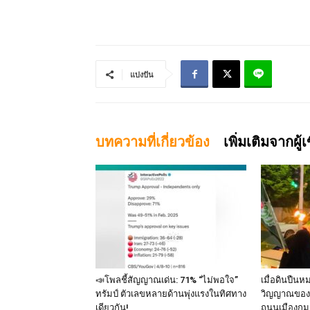
แบ่งปัน
บทความที่เกี่ยวข้อง
เพิ่มเติมจากผู้
📣โพลชี้สัญญาณเด่น: 71% “ไม่พอใจ”
เมื่อดินปืนห
ทรัมป์ ตัวเลขหลายด้านพุ่งแรงในทิศทาง
วิญญาณของ 
เดียวกัน!
ถนนเมืองกุม