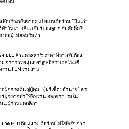
อดไหม้
ันทึกเรื่องจริงจากคนไทยในอิหร่าน “ปืนเก่า
้ฟ้าใหม่” | เสียงเชียร์ของลูก ๆ กับศักดิ์ศรี
องพ่อผู้ไม่ยอมก้มหัว
94,000 ล้านดอลลาร์: ราคาที่อาหรับต้อง
่าย จากการหนุนสหรัฐฯ‑อิสราเอลโจมตี
ิหร่าน | UN รายงาน
กผู้ถูกกดดัน สู่ผู้คุม “ปุ่มรีเซ็ต” อำนาจโลก:
อร์มุซอาจทำให้อิหร่าน ออกจากเกมใน
านะผู้กำหนดกติกา
The Hill เตือนแรง: อิหร่านไม่ใช่อิรัก การ