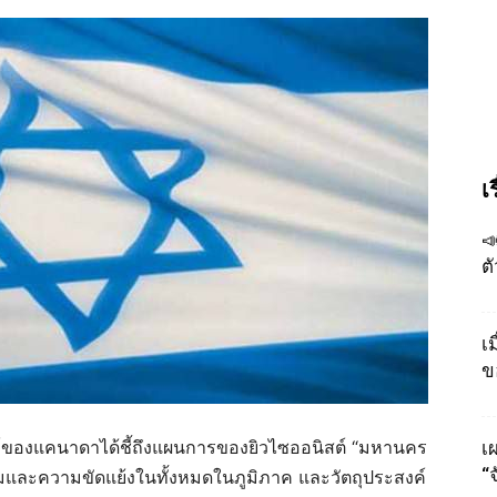
เ

ต
เ
ข
ะห์ของแคนาดาได้ชี้ถึงแผนการของยิวไซออนิสต์ “มหานคร
เผ
“
รามและความขัดแย้งในทั้งหมดในภูมิภาค และวัตถุประสงค์