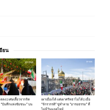
เขียน
มดลง | เศษเสี้ยวจากจิต
เผาเมืองได้ แต่เผาศรัทธาไม่ได้ | เมื่อ
“บันทึกแห่งชัยชนะ” บน
“จักรวรรดิ” ขู่ทำลาย “อารยธรรม” ที่
ไม่มีวันมอดไหม้