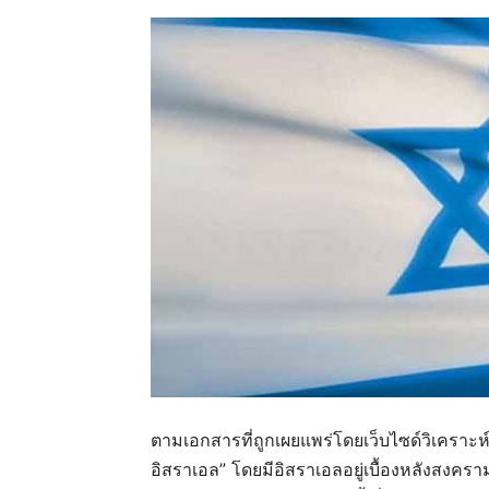
ตามเอกสารที่ถูกเผยแพร่โดยเว็บไซด์วิเครา
อิสราเอล” โดยมีอิสราเอลอยู่เบื้องหลังสงค