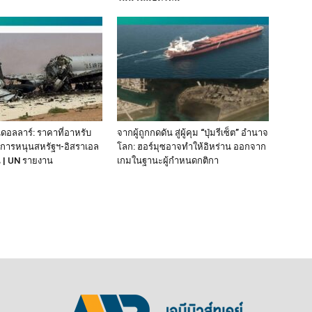
นดอลลาร์: ราคาที่อาหรับ
จากผู้ถูกกดดัน สู่ผู้คุม “ปุ่มรีเซ็ต” อำนาจ
กการหนุนสหรัฐฯ‑อิสราเอล
โลก: ฮอร์มุซอาจทำให้อิหร่าน ออกจาก
น | UN รายงาน
เกมในฐานะผู้กำหนดกติกา