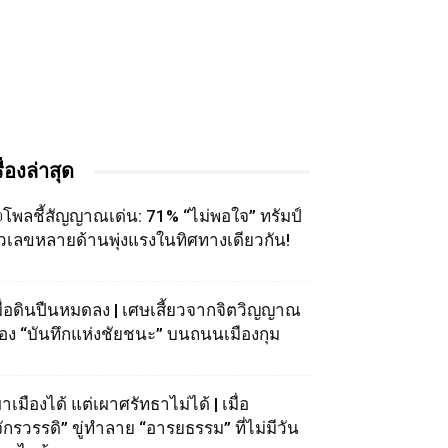
รื่องล่าสุด
โพลชี้สัญญาณเด่น: 71% “ไม่พอใจ” ทรัมป์
ัวเลขหลายด้านพุ่งแรงในทิศทางเดียวกัน!
มื่อดินปืนหมดลง | เศษเสี้ยวจากจิตวิญญาณ
อง “บันทึกแห่งชัยชนะ” บนถนนเมืองกุม
าเมืองได้ แต่เผาศรัทธาไม่ได้ | เมื่อ
จักรวรรดิ” ขู่ทำลาย “อารยธรรม” ที่ไม่มีวัน