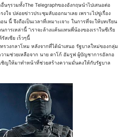
่ออื่นๆรวมทั้งThe Telegraphของอังกฤษนำไปเสนอต่อ
เกรงใจ ปล่อยข่าวประชุมลับออกมาเลย เพราะไปขู่เรื่อง
 นี้ จึงถือเป็นเวลาที่เหมาะเจาะ ในการที่จะให้บทเรียน
นการเหล่านี้ “เราจะล้างแค้นแทนพี่น้องของเราในซีเรีย
ัสเซีย เร็วๆนี้
ีกระทรวงกลาโหม หลังจากที่ได้นำเสนอ รัฐบาลใหม่ของกลุ่ม
ความช่วยเหลือจาก นาย ดาโก้ อัมรูฟ ผู้บัญชาการอัลกอ
ิญให้มาทำหน้าที่ช่วยสร้างความมั่นคงให้กับรัฐบาล