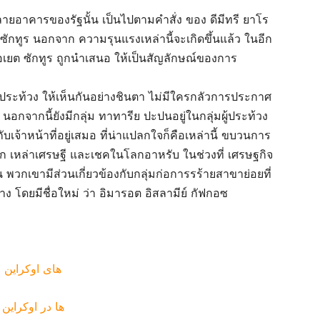
ยอาคารของรัฐนั้น เป็นไปตามคำสั่ง ของ ดีมีทรี ยาโร
 ซักทูร นอกจาก ความรุนแรงเหล่านี้จะเกิดขึ้นแล้ว ในอีก
รอเยต ซักทูร ถูกนำเสนอ ให้เป็นสัญลักษณ์ของการ
ู้ประท้วง ให้เห็นกันอย่างชินตา ไม่มีใครกลัวการประกาศ
นอกจากนี้ยังมีกลุ่ม ทาทารีย ปะปนอยู่ในกลุ่มผู้ประท้วง
บเจ้าหน้าที่อยู่เสมอ ที่น่าแปลกใจก็คือเหล่านี้ ขบวนการ
อจาก เหล่าเศรษฐี และเชคในโลกอาหรับ ในช่วงที่ เศรษฐกิจ
น พวกเขามีส่วนเกี่ยวข้องกับกลุ่มก่อการรร้ายสาขาย่อยที่
 โดยมีชื่อใหม่ ว่า อิมารอต อิสลามีย์ กัฟกอซ