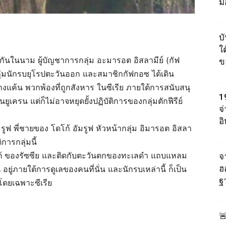
ม
บ
ใต
จักกันในนาม ผู้บัญชาการกลุ่ม อะมารอต อิสลามีย์ (กัฟ
ข
่มนักรบยุโรปตะวันออก และสมาชิกกัฟกอซ ได้เดิน
้างแค้น พวกพ้องที่ถูกสังหาร ในซีเรีย ภายใต้การสนับสนุ
1
ูเครน แต่ก็ไม่อาจหยุดยั้งปฏิบัติการของกลุ่มตักฟีรีย์
จ
อ
ูฟ พี่ชายของ โดโก้ อัมรูฟ หัวหน้ากลุ่ม อิมารอต อิสลา
ิการกลุ่มนี้
ต้ ของรัซซีย และติดกับตะวันตกของทะเลดำ แถบแหลม
จา
ฮ
ยู่ภายใต้การดูเลของคนที่นั่น และนักรบเหล่านี้ ก็เป็น
ฐ
ก โดยเฉพาะซีเรีย
