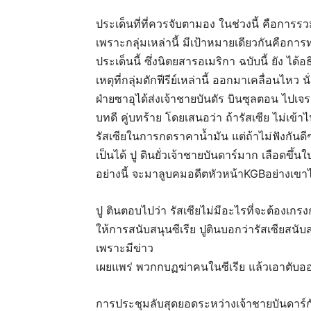
ประเด็นที่ที่ควรจับตามอง ในช่วงนี้ คือการร
เพราะกลุ่มเหล่านี้ มีเป้าหมายเดียวกันคือกา
ประเด็นนี้ ซึ่งนิตยสารอเมริกา ฉบับนี้ ยัง ไ
เหตุที่กลุ่มตักฟีรีย์เหล่านี้ ออกมาเคลื่อนไหว นั
ฝ่ายซาอุได้ส่งเจ้าชายบันดัร บินซุลตอน ไปเจรจ
บทดี คู่บทร้าย โดยเสนอว่า ถ้ารัสเซีย ไม่เข้า
รัสเซียในการกดราคาน้ำมัน แต่ถ้าไม่ฟังกันดี
เป็นได้ ปู ตินยั่วเจ้าชายบันดาร์มาก เลือดขึ้น
อย่างนี้ จะมาลูบคมอดีตหัวหน้าKGBอย่างเขาไ
ปู ตินตอบไปว่า รัสเซียไม่มีอะไรที่จะต้องเก
ให้การสนับสนุนซีเรีย ปูตินบอกว่ารัสเซียสนั
เพราะมีข่าว
เผยแพร่ พวกกบฏฆ่าคนในซีเรีย แล้วเอาตับอ
การประชุมลับสุดยอดระหว่างเจ้าชายบันดาร์กับ