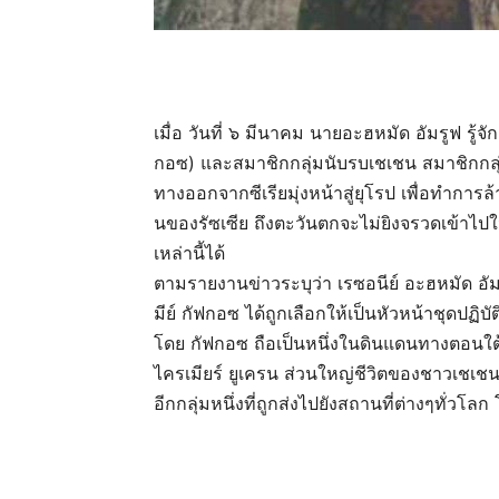
เมื่อ วันที่ ๖ มีนาคม นายอะฮหมัด อัมรูฟ รู้
กอซ) และสมาชิกกลุ่มนับรบเชเชน สมาชิกกลุ
ทางออกจากซีเรียมุ่งหน้าสู่ยุโรป เพื่อทำการล
นของรัซเซีย ถึงตะวันตกจะไม่ยิงจรวดเข้าไปในย
เหล่านี้ได้
ตามรายงานข่าวระบุว่า เรซอนีย์ อะฮหมัด อัมร
มีย์ กัฟกอซ ได้ถูกเลือกให้เป็นหัวหน้าชุดปฏิบัต
โดย กัฟกอซ ถือเป็นหนึ่งในดินแดนทางตอนใ
ไครเมียร์ ยูเครน ส่วนใหญ่ชีวิตของชาวเชเชน อ
อีกกลุ่มหนึ่งที่ถูกส่งไปยังสถานที่ต่างๆทั่วโล