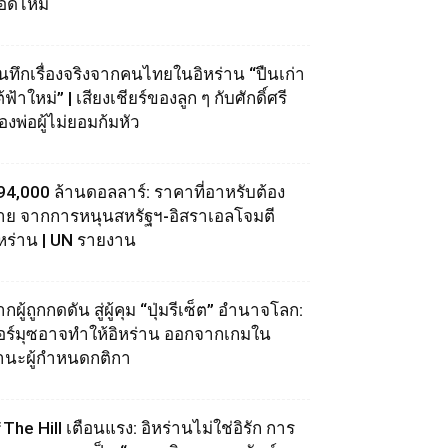
อดไหม้
ันทึกเรื่องจริงจากคนไทยในอิหร่าน “ปืนเก่า
้ฟ้าใหม่” | เสียงเชียร์ของลูก ๆ กับศักดิ์ศรี
องพ่อผู้ไม่ยอมก้มหัว
94,000 ล้านดอลลาร์: ราคาที่อาหรับต้อง
่าย จากการหนุนสหรัฐฯ‑อิสราเอลโจมตี
ิหร่าน | UN รายงาน
กผู้ถูกกดดัน สู่ผู้คุม “ปุ่มรีเซ็ต” อำนาจโลก:
อร์มุซอาจทำให้อิหร่าน ออกจากเกมใน
านะผู้กำหนดกติกา
The Hill เตือนแรง: อิหร่านไม่ใช่อิรัก การ