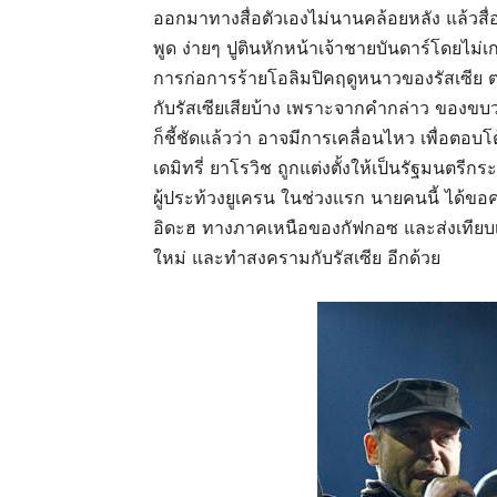
ออกมาทางสื่อตัวเองไม่นานคล้อยหลัง แล้วสื
พูด ง่ายๆ ปูตินหักหน้าเจ้าชายบันดาร์โดยไม่
การก่อการร้ายโอลิมปิคฤดูหนาวของรัสเซีย ตอน
กับรัสเซียเสียบ้าง เพราะจากคำกล่าว ของขบว
ก็ชี้ชัดแล้วว่า อาจมีการเคลื่อนไหว เพื่อตอบโต้ร
เดมิทรี่ ยาโรวิช ถูกแต่งตั้งให้เป็นรัฐมนตร
ผู้ประท้วงยูเครน ในช่วงแรก นายคนนี้ ได้ขอ
อิดะฮ ทางภาคเหนือของกัฟกอซ และส่งเทียบเช
ใหม่ และทำสงครามกับรัสเซีย อีกด้วย