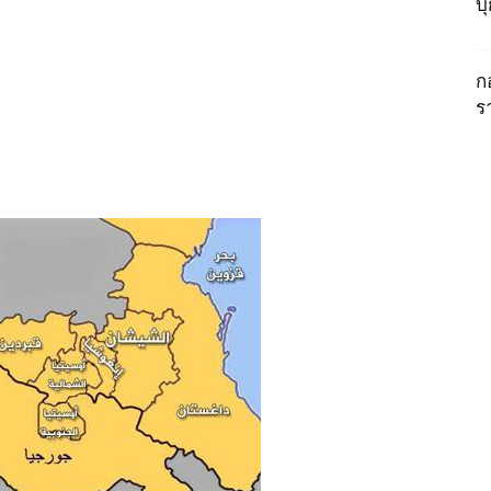
บ
ก
ร