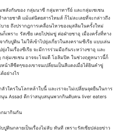
วมพลังกันของ กลุ่มนาซี กลุ่มทาทารีย์ และกลุ่มเชเชน
รทำลายชาติ แม้แต่นิตยสารไทมส์ ก็ไม่ละเลยที่จะกล่าวถึง
ด้อธิบาย ถึงปรากฎการเคลื่อนไหวของมุสลิมในครั้งใหม่
่นก็เพราะ รัสเซีย เคยไปข่มขู่ ต่อฝ่ายซาอุ เมื่องครั้งที่ทาง
ากับปูติน ไม่ให้เข้าไปยุ่งเกี่ยวในสงครามซีเรีย แบบเล่น
ไปยุ่งในเรื่องซีเรีย จะมีการร่วมมือกันระหว่างซาอุ และ
ๆ กลุ่มเชเชน อาจจะโจมตี โอลิมปิค ในช่วงฤดูหนาวนี้ก็
ใบหน้าสีซีดๆของเขาจนเปลี่ยนเป็นสีแดงเมื่อได้ยินคำขู่
ด้อย่างไร
รงกลัวใครในโลกหล้าใบนี้ และเราจะไม่เปลี่ยนจุดยืนในการ
บสนุน Assad ดีกว่าสนุบสนุนพวกกินตับคน liver eaters
อกมากินกัน
ปูตินกลายเป็นเรื่องไม่ลับ ทันที เพราะรัสเซียปล่อยข่าว