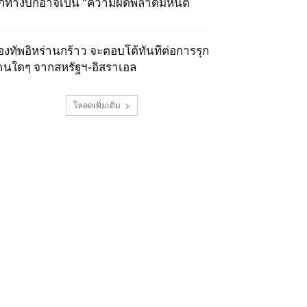
ุกทางบกอาจเป็น “ความผิดพลาดมหันต์
องทัพอิหร่านกร้าว จะตอบโต้ทันทีต่อการรุก
านใดๆ จากสหรัฐฯ-อิสราเอล
โหลดเพิ่มเติม