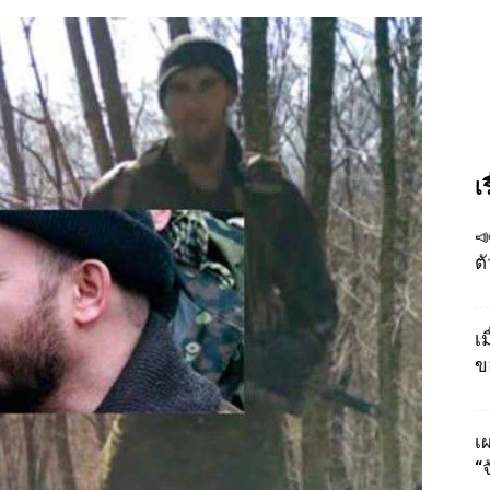
เ

ต
เ
ข
เผ
“