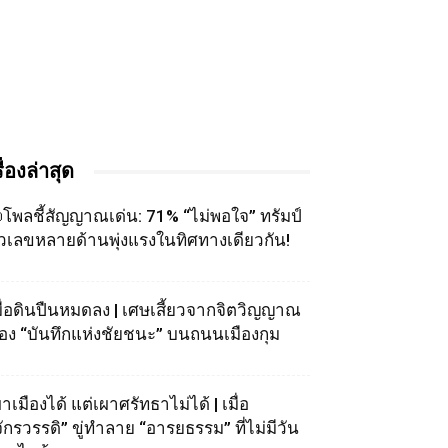
รื่องล่าสุด
โพลชี้สัญญาณเด่น: 71% “ไม่พอใจ” ทรัมป์
ัวเลขหลายด้านพุ่งแรงในทิศทางเดียวกัน!
มื่อดินปืนหมดลง | เศษเสี้ยวจากจิตวิญญาณ
อง “บันทึกแห่งชัยชนะ” บนถนนเมืองกุม
าเมืองได้ แต่เผาศรัทธาไม่ได้ | เมื่อ
จักรวรรดิ” ขู่ทำลาย “อารยธรรม” ที่ไม่มีวัน