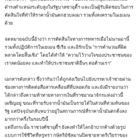
ดำรงตำแหน่งระดับสูงในรัฐบาลซาอุดี้ฯ และเป็นผู้รับผิดชอบในการ
ตัดสินใจที่ทำให้ราคาน้ำมันตกฮวบลงมา รวมทั้งสงครามในเยเมน
ด้วย
จดหมายฉบับนี้อ้างว่า การตัดสินใจทางการทหารเมื่อไม่นานมานี้
รวมทั้งปฏิบัติการในเยเมน ซีเรีย และอิรักเป็น “การคำนวณที่ผิด
พลาดโดยสิ้นเชิง” โดยได้ทำให้ “ความไว้วางใจของประชาชนของ
เราลดน้อยลง และทำให้ประชาชนชาติอื่นๆ ต่อต้านเรา”
เอกสารดังกล่าว ซึ่งว่ากันว่าได้ถูกส่งเวียนไปยังบรรดาเจ้าชายผ่าน
ช่องทางการติดต่อสื่อสารเคลื่อนที่ที่ปลอดภัย และยังมีรายงานว่า
ได้กล่าวถึงความท้าทายทางการเงินที่ราชอาณาจักรแห่งอ่าวนี้
เผชิญอยู่ ขณะที่รายรับจากน้ำมันเป็นรายได้ในส่วนที่ท่วมท้นของ
รัฐ แต่ปัจจุบันกลับพบว่าอยู่ในสถานการณ์ที่ราคาน้ำมันตกดิ่งลง
มากกว่าครึ่งในรอบปีนี้
แต่ถึงกระนั้น ราชวงศ์ซาอุดี้ฯ ยังคงทำให้โลกอ้าปากค้างด้วยรูป
แบบการใช้ชีวิตที่หรูหรา กษัตริย์ซัลมานปิดชายหาดริเวียร่าของ