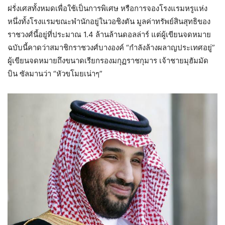
ฝรั่งเศสทั้งหมดเพื่อใช้เป็นการพิเศษ หรือการจองโรงแรมหรูแห่ง
หนึ่งทั้งโรงแรมขณะพำนักอยู่ในวอชิงตัน มูลค่าทรัพย์สินสุทธิของ
ราชวงศ์นี้อยู่ที่ประมาณ 1.4 ล้านล้านดอลล่าร์ แต่ผู้เขียนจดหมาย
ฉบับนี้คาดว่าสมาชิกราชวงศ์บางองค์ “กำลังล้างผลาญประเทศอยู่”
ผู้เขียนจดหมายถึงขนาดเรียกรองมกุฏราชกุมาร เจ้าชายมุฮัมมัด
บิน ซัลมานว่า “หัวขโมยเน่าๆ”