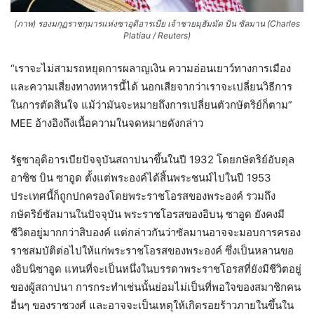
(ภาพ) รองมกุฏราชกุมารแห่งซาอุดิอารเบีย เจ้าชายมุฮัมมัด บิน ซัลมาน (Charles
Platiau / Reuters)
“เราจะไม่สามรถหยุดการผลาญเงิน ความอ่อนเยาว์ทางการเมือง
และความเสี่ยงทางทหารนี้ได้ นอกเสียจากว่าเราจะเปลี่ยนวิธีการ
ในการตัดสินใจ แม้ว่ามันจะหมายถึงการเปลี่ยนตัวกษัตริย์ก็ตาม”
MEE อ้างอิงถึงเนื้อความในจดหมายดังกล่าว
รัฐซาอุดิอารเบียปัจจุบันสถาปนาขึ้นในปี 1932 โดยกษัตริย์อับดุล
อาซิซ บิน ซาอูด ตั้งแต่พระองค์ได้สิ้นพระชนม์ไปในปี 1953
ประเทศนี้ก็ถูกปกครองโดยพระราชโอรสของพระองค์ รวมถึง
กษัตริย์ซัลมานในปัจจุบัน พระราชโอรสของอิบนฺ ซาอูด ยังคงมี
ชีวิตอยู่มากกว่าสิบองค์ แต่กล่าวกันว่าซัลมานอาจจะมอบการครอง
ราชสมบัติต่อไปให้แก่พระราชโอรสของพระองค์ ซึ่งเป็นหลานขอ
งอิบนิซาอูด แทนที่จะเป็นหนึ่งในบรรดาพระราชโอรสที่ยังมีชีวิตอยู่
ของผู้สถาปนา การกระทำเช่นนั้นย่อมไม่เป็นที่พอใจของสมาชิกคน
อื่นๆ ของราชวงศ์ และอาจจะเป็นเหตุให้เกิดรอยร้าวภายในขึ้นใน