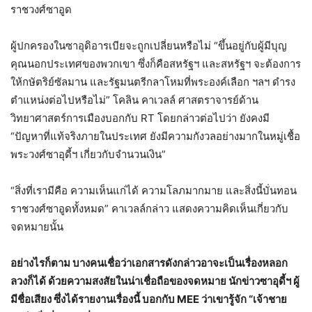
ราชวงศ์ซาอูด
ผู้ปกครองในซาอุดิอารเบียจะถูกเปลี่ยนหรือไม่ “ขึ้นอยู่กับผู้มีบุญ
คุณนอกประเทศของพวกเขา ซึ่งก็คือสหรัฐฯ และสหรัฐฯ จะต้องการ
ให้กษัตริย์ซัลมาน และรัฐมนตรีกลาโหมที่พระองค์เลือก ฯลฯ ดำรง
ตำแหน่งต่อไปหรือไม่” โคลิน คาเวลล์ ศาสตราจารย์ด้าน
วิทยาศาสตร์การเมืองบอกกับ RT โดยกล่าวต่อไปว่า ยังคงมี
“ปัญหาที่แท้จริงภายในประเทศ ยังมีความกังวลอย่างมากในหมู่เชื้อ
พระวงศ์ซาอุดี้ฯ เกี่ยวกับจำนวนเงิน”
“สิ่งที่เรามีคือ ความเห็นแก่ได้ ความโลภมากมาย และสิ่งนี้บั่นทอน
ราชวงศ์ซาอูดทั้งหมด” คาเวลล์กล่าว แสดงความคิดเห็นเกี่ยวกับ
จดหมายนั้น
อย่างไรก็ตาม บางคนเชื่อว่าเอกสารดังกล่าวอาจะเป็นเรื่องหลอก
ลวงก็ได้ ด้วยความสงสัยในน่าเชื่อถือของจดหมาย นักข่าวซาอุดี้ฯ ผู้
มีชื่อเสียง ซึ่งได้รายงานเรื่องนี้ บอกกับ MEE ว่าเขารู้จัก “เจ้าชาย