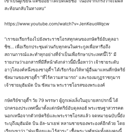
เขาเป็นผู้เขียน แต่ขออย่าได้เปิดเผยชื่อ “เนื่องจากเกรงว่าจะมีผล
สะท้อนกลับในทางลบ”
https://www.youtube.com/watch?v=JenKeuoWqcw
“เราขอเรียกร้องไปยังพระราชโอรสทุกคนของกษัตริย์อับดุลอา
ซิซ… เพื่อเรียกประชุมด่วนกับทุกคนในตระกูลเพื่อหารือถึง
สถานการณ์และทำทุกอย่างที่จำเป็นเพื่อรักษาประเทศนี้ไว้” มี
รายงานว่าเอกสารที่มีสี่หน้าดังกล่าวนี้มีเนื้อหาว่า เจ้าชายระดับ
อาวุโสองค์หนึ่งของซาอุดี้ฯ ได้เรียกร้องให้หาผู้อื่นมาแทนที่กษัตริย์
ซัลมานของซาอุดี้ฯ “ที่ไร้ความสามารถ” และรองมกุฏราชกุมาร
เจ้าชายมุฮัมมัด บิน ซัลมาน พระราชโอรสของพระองค์
กษัตริย์ซาอุดี้ฯ วัย 79 พรรษา ผู้ถูกเพ่งเล็งในอุบายสกปรกนี้ ได้
ปกครองประเทศนี้มาตั้งแต่กษัตริย์อับดุลลอฮ์ พระเชษฐาสวรรคต
นอกเหนือจากตัวกษัตริย์และพระราชโอรสแล้ว จดหมายฉบับนี้ยัง
ระบุถึงมุฮัมมัด บิน อัล-นาเยฟ หลานชายของพระองค์อีกด้วย โดย
เรียกเขาว่า “ฟุ่มเฟือยและไร้สาระ” เชื้อพระวงศ์หนุ่มทั้งสองคนนี้