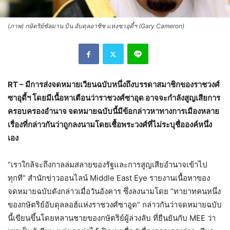
(ภาพ) กษัตริย์ซัลมาน บิน อับดุลอาซิซ แห่งซาอุดี้ฯ (Gary Cameron)
RT – มีการส่งจดหมายเวียนฉบับหนึ่งถึงบรรดาสมาชิกของราชวงศ์
ซาอุดี้ฯ โดยมีเนื้อหาเตือนว่าราชวงศ์ซาอุด อาจจะกำลังสูญเสียการ
ครอบครองอำนาจ จดหมายฉบับนี้มีข้อกล่าวหาทางการเมืองหลาย
เรื่องที่กล่าวกันว่าถูกลงนามโดยเชื้อพระวงศ์ที่ไม่ระบุชื่อองค์หนึ่ง
เอง
“เราใกล้จะถึงกาลล่มสลายของรัฐและการสูญเสียอำนาจเข้าไป
ทุกที” สำนักข่าวออนไลน์ Middle East Eye รายงานเนื้อหาของ
จดหมายฉบับดังกล่าวเมื่อวันอังคาร ซึ่งลงนามโดย “ทายาทคนหนึ่ง
ของกษัตริย์อับดุลลอฮ์แห่งราชวงศ์ซาอูด” กล่าวกันว่าจดหมายฉบับ
นี้เขียนขึ้นโดยหลานชายของกษัตริย์ผู้ล่วงลับ ที่ยืนยันกับ MEE ว่า