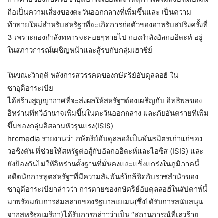
ถือเป็นความเสี่ยงของตะวันออกกลางที่เพิ่มขึ้นและ เป็นความ
ท้าทายใหม่สำหรับสหรัฐฯที่จะเกิดการก่อตัวของอาหรับสปริงครั้งที่
3 เพราะกองกำลังทหารจะค่อยๆหายไป กองกำลังอัลกออิดะห์ อยู่
ในสภาวการณ์เผชิญหน้าและสู้รบกับกลุ่มเฮาซีย์
ในขณะวิกฤติ หลังการสวรรคตของกษัตริย์อับดุลลอฮ์ ใน
ซาอุดิอาระเบีย
ได้สร้างสูญญากาศที่จะส่งผลให้สหรัฐฯต้องเผชิญกับ อิทธิพลของ
อิหร่านที่ทวีอำนาจเพิ่มขึ้นในตะวันออกกลาง และภัยอันตรายที่เพิ่ม
ขึ้นของกลุ่มอิสลามหัวรุนแรง(ISIS)
hromedia รายงานว่า กษัตริย์อับดุลลอฮ์เป็นพันธมิตรเก่าแก่ของ
วอชิงตัน ที่ช่วยให้สหรัฐต่อสู้กับอัลกออิดะห์และไอซิส (ISIS) และ
ยังป้องกันไม่ให้อิหร่านตั้งฐานที่มั่นคงและแข็งแกร่งในภูมิภาคนี้
อดีตนักการทูตสหรัฐฯที่มีความสัมพันธ์ใกล้ชิดกับราชสำนักของ
ซาอุดีอาระเบียกล่าวว่า การตายของกษัตริย์อับดุลลอฮ์ในสัปดาห์นี้
มาพร้อมกับการล่มสลายของรัฐบาลเยเมน(ซึ่งได้รับการสนับสนุน
จากสหรัฐอเมริกา)ได้รับการกล่าวว่าเป็น “สถานการณ์ที่เลวร้าย