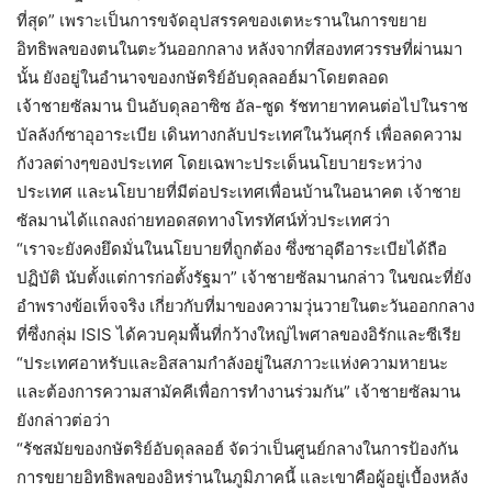
ที่สุด” เพราะเป็นการขจัดอุปสรรคของเตหะรานในการขยาย
อิทธิพลของตนในตะวันออกกลาง หลังจากที่สองทศวรรษที่ผ่านมา
นั้น ยังอยู่ในอำนาจของกษัตริย์อับดุลลอฮ์มาโดยตลอด
เจ้าชายซัลมาน บินอับดุลอาซิซ อัล-ซูด รัชทายาทคนต่อไปในราช
บัลลังก์ซาอุอาระเบีย เดินทางกลับประเทศในวันศุกร์ เพื่อลดความ
กังวลต่างๆของประเทศ โดยเฉพาะประเด็นนโยบายระหว่าง
ประเทศ และนโยบายที่มีต่อประเทศเพื่อนบ้านในอนาคต เจ้าชาย
ซัลมานได้แถลงถ่ายทอดสดทางโทรทัศน์ทั่วประเทศว่า
“เราจะยังคงยึดมั่นในนโยบายที่ถูกต้อง ซึ่งซาอุดีอาระเบียได้ถือ
ปฏิบัติ นับตั้งแต่การก่อตั้งรัฐมา” เจ้าชายซัลมานกล่าว ในขณะที่ยัง
อำพรางข้อเท็จจริง เกี่ยวกับที่มาของความวุ่นวายในตะวันออกกลาง
ที่ซึ่งกลุ่ม ISIS ได้ควบคุมพื้นที่กว้างใหญ่ไพศาลของอิรักและซีเรีย
“ประเทศอาหรับและอิสลามกำลังอยู่ในสภาวะแห่งความหายนะ
และต้องการความสามัคคีเพื่อการทำงานร่วมกัน” เจ้าชายซัลมาน
ยังกล่าวต่อว่า
“รัชสมัยของกษัตริย์อับดุลลอฮ์ จัดว่าเป็นศูนย์กลางในการป้องกัน
การขยายอิทธิพลของอิหร่านในภูมิภาคนี้ และเขาคือผู้อยู่เบื้องหลัง