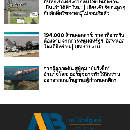
บันทึกเรื่องจริงจากคนไทยในอิหร่าน
“ปืนเก่าใต้ฟ้าใหม่” | เสียงเชียร์ของลูก ๆ
กับศักดิ์ศรีของพ่อผู้ไม่ยอมก้มหัว
194,000 ล้านดอลลาร์: ราคาที่อาหรับ
ต้องจ่าย จากการหนุนสหรัฐฯ‑อิสราเอล
โจมตีอิหร่าน | UN รายงาน
จากผู้ถูกกดดัน สู่ผู้คุม “ปุ่มรีเซ็ต”
อำนาจโลก: ฮอร์มุซอาจทำให้อิหร่าน
ออกจากเกมในฐานะผู้กำหนดกติกา