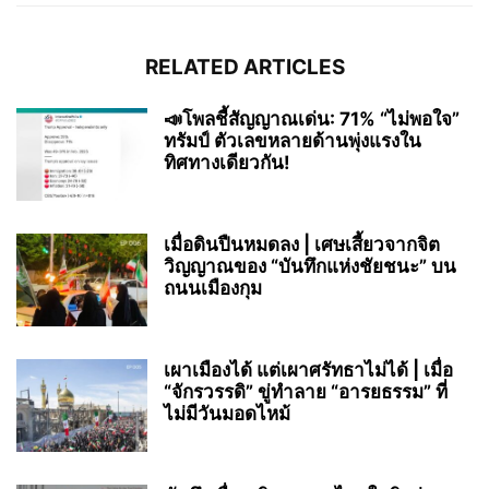
RELATED ARTICLES
📣โพลชี้สัญญาณเด่น: 71% “ไม่พอใจ”
ทรัมป์ ตัวเลขหลายด้านพุ่งแรงใน
ทิศทางเดียวกัน!
เมื่อดินปืนหมดลง | เศษเสี้ยวจากจิต
วิญญาณของ “บันทึกแห่งชัยชนะ” บน
ถนนเมืองกุม
เผาเมืองได้ แต่เผาศรัทธาไม่ได้ | เมื่อ
“จักรวรรดิ” ขู่ทำลาย “อารยธรรม” ที่
ไม่มีวันมอดไหม้