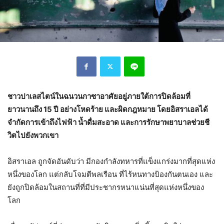
ชาวปาเลสไตน์ในฉนวนกาซาอาศั
ยอยู่ภายใต้การปิดล้อมที่
ยาวนานถึง 15 ปี อย่างโหดร้าย แ
ละผิดกฎหมาย โดยอิสราเอลได้
จำกั
ดการเข้าถึงไฟฟ้า น้ำดื่มสะอาด
และการรักษาพยาบาลช่วยชี
วิตไปยั
งพวกเขา
อิสราเอล ถูกจัดอันดับว่า มี
กองกำลังทหารที่แข็งแกร่งมากที่
สุดแห่ง
หนึ่งของโลก แต่กลั
บโจมตีพลเรือน ที่ไร้หนทางป้
องกันตนเอง และ
ยังถูกปิดล้
อมในสถานที่ที่มีประชากรหนาแน่
นที่สุดแห่งหนึ่งของ
โลก