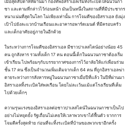
เมื่อสุดสัปดาห์ที่ผ่านมา กอง
ทัพอิสราเอลเริ่มทิ้งระเบิดใส่
ฉนวนกา
ซา และตามที่กล่าวไว้ก่
อนหน้า มันเป็นหนึ่งในสถานที่ที่
มีประชากร
หนาแน่นที่สุดในโลก ไม่
เพียงเท่านั้น การโจมตีของอิ
สราเอล ยังมุ่ง
เป้าไปยังละแวกบ้
านเรือนและอาคารอพาร์ตเมนต์ ที่
มีครอบครัว
และเด็กอาศัยอยู่
ภายในอีกด้วย
ในระหว่างการโจมตีของอิสราเอล
มีชาวปาเลสไตน์อย่างน้อย 45
คน
ถูกสังหาร รวมทั้งเด็ก 17 คน
ตอนนี้เด็กในฉนวนกาซาต้องเริ่
ม
เข้าเรียน ไปพร้อมๆกั
บบรรยากาศของการไว้อาลัยให้แก่
เพื่อนร่วม
ชั้น 17 คน ซึ่งเป็
นจำนวนเพิ่มเติมจากเด็ก 64 คน ที่
ถูกอิสราเอลฆ่า
ตายระหว่างการสั
งหารหมู่ในฉนวนกาซาเมื่อปีที่
แล้ว ในปีที่ผ่านมา
อิสราเอลทิ้
งระเบิดใส่พลเรือน โดยไม่ละเว้
นแม้แต่โรงเรียนที่เต็ม
ไปด้
วยเด็กๆ
ความรุนแรงของอิสราเอลต่
อชาวปาเลสไตน์ในฉนวนกาซาเป็
นไป
อย่างไม่หยุดยั้ง รัฐเถื่
อนไม่เคยให้เวลาพวกเขาได้ฟื้นตั
ว จากการ
โจมตีครั้งสุดท้าย ก่
อนที่จะทิ้งระเบิดที่บ้
านของพวกเขาอีกครั้ง