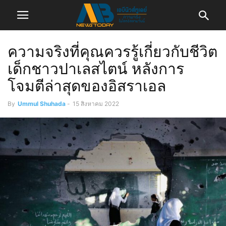
ความจริงที่คุณควรรู้เกี่ยวกับชีวิต
เด็กชาวปาเลสไตน์ หลังการ
โจมตีล่าสุดของอิสราเอล
By
Ummul Shuhada
-
15 สิงหาคม 2022