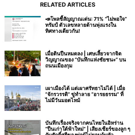
RELATED ARTICLES
📣โพลชี้สัญญาณเด่น: 71% “ไม่พอใจ”
ทรัมป์ ตัวเลขหลายด้านพุ่งแรงใน
ทิศทางเดียวกัน!
เมื่อดินปืนหมดลง | เศษเสี้ยวจากจิต
วิญญาณของ “บันทึกแห่งชัยชนะ” บน
ถนนเมืองกุม
เผาเมืองได้ แต่เผาศรัทธาไม่ได้ | เมื่อ
“จักรวรรดิ” ขู่ทำลาย “อารยธรรม” ที่
ไม่มีวันมอดไหม้
บันทึกเรื่องจริงจากคนไทยในอิหร่าน
“ปืนเก่าใต้ฟ้าใหม่” | เสียงเชียร์ของลูก ๆ