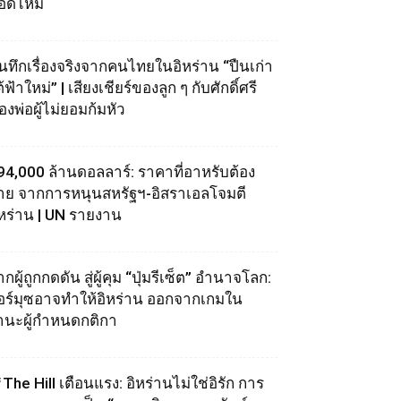
อดไหม้
ันทึกเรื่องจริงจากคนไทยในอิหร่าน “ปืนเก่า
้ฟ้าใหม่” | เสียงเชียร์ของลูก ๆ กับศักดิ์ศรี
องพ่อผู้ไม่ยอมก้มหัว
94,000 ล้านดอลลาร์: ราคาที่อาหรับต้อง
่าย จากการหนุนสหรัฐฯ‑อิสราเอลโจมตี
ิหร่าน | UN รายงาน
กผู้ถูกกดดัน สู่ผู้คุม “ปุ่มรีเซ็ต” อำนาจโลก:
อร์มุซอาจทำให้อิหร่าน ออกจากเกมใน
านะผู้กำหนดกติกา
The Hill เตือนแรง: อิหร่านไม่ใช่อิรัก การ