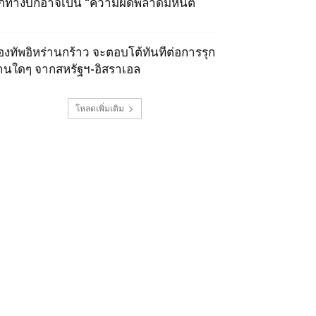
ุกทางบกอาจเป็น “ความผิดพลาดมหันต์
องทัพอิหร่านกร้าว จะตอบโต้ทันทีต่อการรุก
านใดๆ จากสหรัฐฯ-อิสราเอล
โหลดเพิ่มเติม