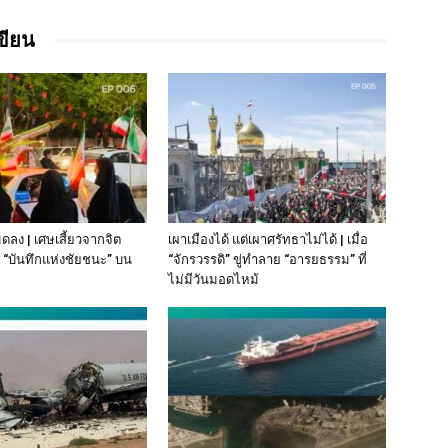
เขียน
มดลง | เศษเสี้ยวจากจิต
เผาเมืองได้ แต่เผาศรัทธาไม่ได้ | เมื่อ
“บันทึกแห่งชัยชนะ” บน
“จักรวรรดิ” ขู่ทำลาย “อารยธรรม” ที่
ไม่มีวันมอดไหม้