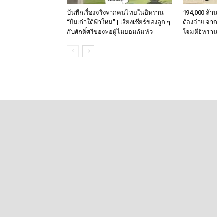
บันทึกเรื่องจริงจากคนไทยในอิหร่าน
194,000 ล้า
“ปืนเก่าใต้ฟ้าใหม่” | เสียงเชียร์ของลูก ๆ
ต้องจ่าย จา
กับศักดิ์ศรีของพ่อผู้ไม่ยอมก้มหัว
โจมตีอิหร่า