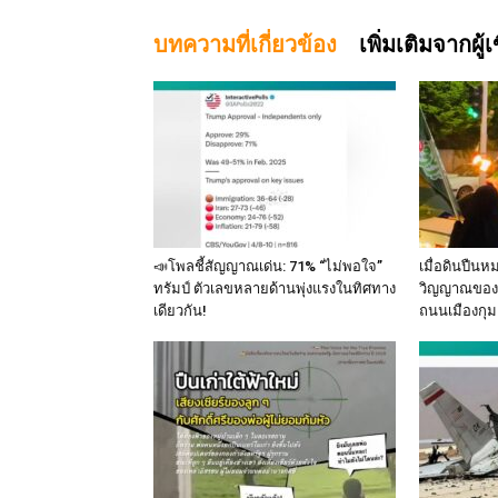
บทความที่เกี่ยวข้อง
เพิ่มเติมจากผู้
📣โพลชี้สัญญาณเด่น: 71% “ไม่พอใจ”
เมื่อดินปืนห
ทรัมป์ ตัวเลขหลายด้านพุ่งแรงในทิศทาง
วิญญาณของ 
เดียวกัน!
ถนนเมืองกุม