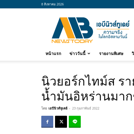
8 สิงหาคม 2026
abnewstoday
หน้าแรก
ข่าววันนี้
รายงานพิเศษ
ว
นิวยอร์กไทม์ส ร
น้ำมันอิหร่านมากข
โดย
เอบีนิวส์ทูเดย์
-
23 กุมภาพันธ์ 2022