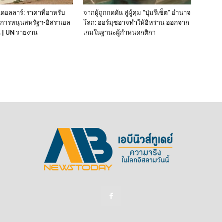
นดอลลาร์: ราคาที่อาหรับ
จากผู้ถูกกดดัน สู่ผู้คุม “ปุ่มรีเซ็ต” อำนาจ
กการหนุนสหรัฐฯ‑อิสราเอล
โลก: ฮอร์มุซอาจทำให้อิหร่าน ออกจาก
น | UN รายงาน
เกมในฐานะผู้กำหนดกติกา