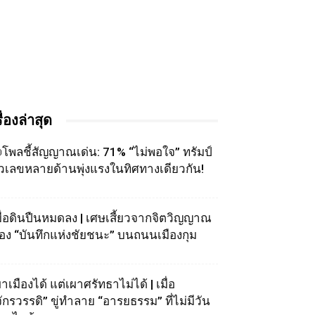
รื่องล่าสุด
โพลชี้สัญญาณเด่น: 71% “ไม่พอใจ” ทรัมป์
ัวเลขหลายด้านพุ่งแรงในทิศทางเดียวกัน!
มื่อดินปืนหมดลง | เศษเสี้ยวจากจิตวิญญาณ
อง “บันทึกแห่งชัยชนะ” บนถนนเมืองกุม
าเมืองได้ แต่เผาศรัทธาไม่ได้ | เมื่อ
จักรวรรดิ” ขู่ทำลาย “อารยธรรม” ที่ไม่มีวัน