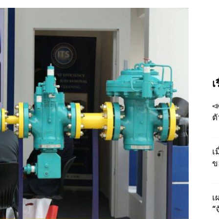
เ

ต
เ
ข
เผ
“