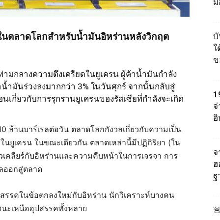
ม
ในตลาดโลกสำหรับน้ำมันอิหร่านหลังวิกฤต
บ
ใต
ข
่ามกลางความตึงเครียดในยูเครน ผู้ค้าน้ำมันกำลัง
น้ำมันร่วงลงมากกว่า 3% ในวันศุกร์ จากนั้นกลับสู่
1
อนเกี่ยวกับการรุกรานยูเครนของรัสเซียที่กำลังจะเกิด
จ
อ
้ 10 ล้านบาร์เรลต่อวัน ตลาดโลกกังวลเกี่ยวกับความเป็น
นยูเครน ในขณะเดียวกัน ตลาดเหล่านี้มีปฏิกิริยา (ใน
จา
ิวเคลียร์กับอิหร่านและความคืบหน้าในการเจรจา การ
ฮ
ลออกสู่ตลาด
ฐ
สรรคในข้อตกลงใหม่กับอิหร่าน นักวิเคราะห์บางคน
าชนะเหนืออุปสรรคทั้งหลาย
