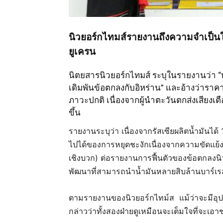
นิวยอร์กไทมส์รายงานถึงความจำเป็น
ยูเครน
นิตยสารนิวยอร์กไทมส์ ระบุในรายงานว่า “ท
เดิมพันข้อตกลงกับอิหร่าน” และอ้างว่าราคา
ภาวะปกติ เนื่องจากผู้นำตะวันตกส่งเสียงเตื
ขึ้น
รายงานระบุว่า เนื่องจากรัสเซียผลิตน้ำมันได
ไปได้ของการหยุดชะงักเนื่องจากความขัดแย้งใ
เชิงบวก) ต่อรายงานการฟื้นตัวของข้อตกลงน
พัฒนาที่สามารถนำน้ำมันหลายสิบล้านบาร์เร
ตามรายงานของนิวยอร์กไทม์ส แม้ว่าจะมีอุป
กล่าวว่าทั้งสองฝ่ายดูเหมือนจะเต็มใจที่จะเอ