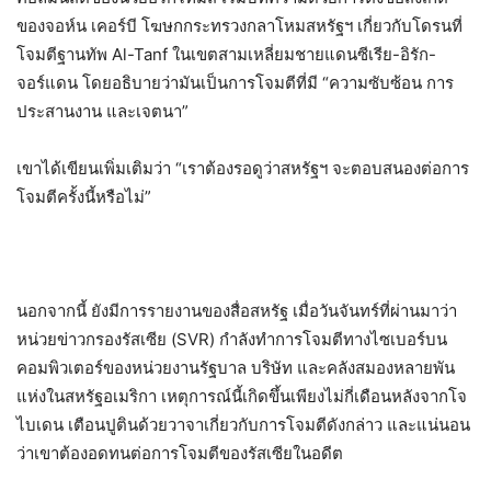
ของจอห์น เคอร์บี โฆษกกระทรวงกลาโหมสหรัฐฯ เกี่ยวกับโดรนที่
โจมตีฐานทัพ
Al-Tanf
ในเขตสามเหลี่ยมชายแดนซีเรีย-อิรัก-
จอร์แดน โดยอธิบายว่ามันเป็นการโจมตีที่มี “ความซับซ้อน การ
ประสานงาน และเจตนา”
เ
ขาได้
เขียน
เพิ่มเติมว่า
“
เราต้องรอดูว่าสหรัฐฯ จะตอบสนองต่อการ
โจมตีครั้งนี้หรือไม่
”
นอกจากนี้
ยังมีการรายงานของ
สื่อสหรัฐ
เมื่อวันจันทร์
ที่ผ่านมา
ว่า
หน่วยข่าวกรองรัสเซีย (
SVR)
กำลังทำการโจมตีทางไซเบอร์บน
คอมพิวเตอร์ของหน่วยงานรัฐบาล บริษัท และคลังสมองหลายพัน
แห่งในสหรัฐอเมริกา เหตุการณ์นี้เกิดขึ้นเพียงไม่กี่เดือนหลังจากโจ
ไบเดน เตือนปูตินด้วยวาจาเกี่ยวกับการโจมตีดังกล่าว และแน่นอน
ว่าเขาต้องอดทนต่อการโจมตีของรัสเซียในอดีต