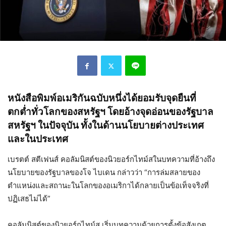
หนังสือพิมพ์อเมริกันฉบับหนึ่ง
ได้
ยอมรับจุดยืนที่
ตกต่ำทั่วโลกของสหรัฐฯ โดยอ้างจุดอ่อนของรัฐบาล
สหรัฐฯ ในปัจจุบัน
ทั้ง
ในด้านนโยบายต่างประเทศ
และในประเทศ
เบรตต์ สตีเฟนส์ คอลัมนิสต์ของนิวยอร์กไทม์ส
ในบทความที่อ้างถึง
นโยบายของรัฐบาลของโจ ไบเดน กล่าวว่า
“
การล่มสลายของ
ตำแหน่ง
และสถานะในโลกของอเมริกาได้กลายเป็นข้อเท็จจริงที่
ปฏิเสธไม่ได้
”
คอลัมนิสต์ของนิวยอร์กไทม์ส เริ่มบทความด้วยการตั้งข้อสังเกต