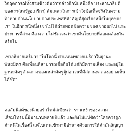
วิกฤตการณ์ทั้งสามข้างต้นว่า
“กล่าวอีกนัยหนึ่งคือ ประธานาธิบดี
ของเรา(สหรัฐอเมริกา) ล้มเหลวในการเข้าใจข้อเท็จจริงในความ
ท้าทายด้านนโยบาย
ต่างประเทศที่สำคัญที่สุดเรื่องหนึ่งในยุคของ
เรา ในอีกกรณีหนึ่ง เขาไม่ได้ถ่ายทอดข้อความของเขาออกไ
ป
และ
ประการที่สาม คือ
ความ
ไม่ชัดเจน
ว่า
เขามี
นโยบายที่สอดคล้องกัน
หรือไม่
เขาอธิบายเสริมว่า
“
ในโลก
นี้
ตำแหน่งของอเมริกาในฐานะ
พันธมิตร
คือเพื่อนที่สามารถ
เชื่อถือได้
แต่
ก็
มีความเสี่ย
ง
และอยู่ใน
ฐานะศัตรูตัวฉกาจของเหล่าศัตรูผู้ก่อกวนที่มีสถานะลดลงอย่างเห็น
ได้ชัด
”
คอลัมนิสต์ของนิวยอร์กไทม์สเขียนว่า รากเหง้าของความ
เสื่อม
โทรม
นี้มีมา
นาน
หลายปีแล้ว และยังไม่แน่ชัดว่าใครควรถูก
ตำหนิในเรื่องนี้ แต่ไบเดนเข้ามามีอำนาจด้วยการให้คำมั่นสัญญา