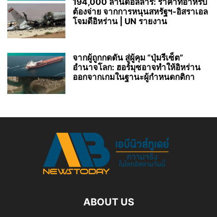
194,000 ล้านดอลลาร์: ราคาที่อาหรับ
ต้องจ่าย จากการหนุนสหรัฐฯ‑อิสราเอล
โจมตีอิหร่าน | UN รายงาน
จากผู้ถูกกดดัน สู่ผู้คุม “ปุ่มรีเซ็ต”
อำนาจโลก: ฮอร์มุซอาจทำให้อิหร่าน
ออกจากเกมในฐานะผู้กำหนดกติกา
ABOUT US