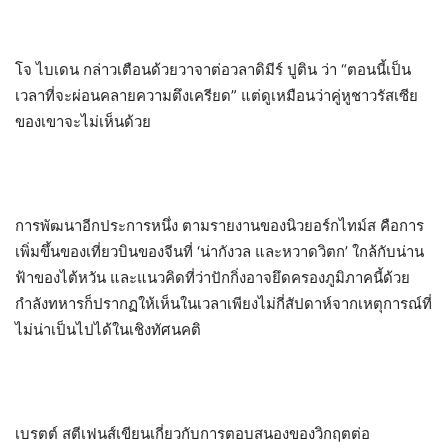
โจ ไบเดน กล่าวเตือนด้วยวาจาต่อวลาดิมีร์ ปูติน ว่า
“
ตอนนี้เป็น
เวลาที่จะผ่อนคลายความตึงเครียด
”
แต่ดูเหมือนว่าคู่หูชาวรัสเซีย
ของเขาจะไม่เห็นด้วย
การพัฒนาอีกประการหนึ่ง ตามรายงานของนิวยอร์กไทม์ส คือการ
เพิ่มขึ้นของเที่ยวบินของจีนที่
‘
น่ากัง
วล
และหวาดวิตก
’
ใกล้กับน่าน
ฟ้าของไต้หวัน และแนวคิดที่ว่าปักกิ่งอาจยึดครองภูมิภาคนี้ด้วย
กำลังทหารก็ปรากฏให้เห็นในเวลาเพียงไม่กี่สัปดาห์จากเหตุการณ์ที่
ไม่น่าเป็นไปได้ในเชิงทัศนคติ
เบรตต์
สตีเฟนส์เขียนเกี่ยวกับการตอบสนองของวิกฤตต่อ